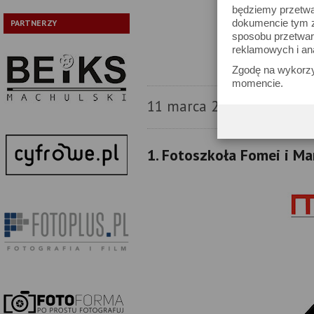
będziemy przetwa
dokumencie tym zn
PARTNERZY
sposobu przetwar
reklamowych i an
Zgodę na wykorzy
momencie.
11 marca 2010
1. Fotoszkoła Fomei i Ma