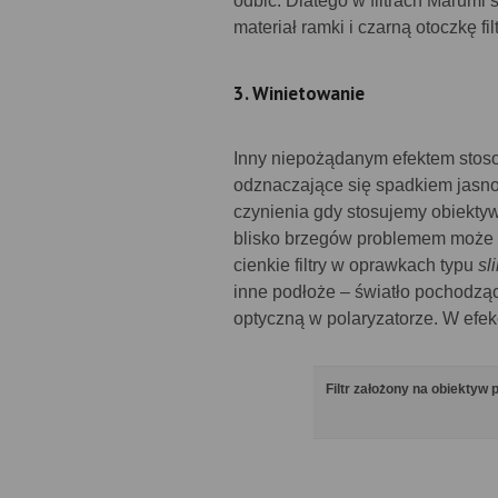
odbić. Dlatego w filtrach Marumi
materiał ramki i czarną otoczkę filt
3. Winietowanie
Inny niepożądanym efektem stosow
odznaczające się spadkiem jasno
czynienia gdy stosujemy obiektyw
blisko brzegów problemem może by
cienkie filtry w oprawkach typu
sl
inne podłoże – światło pochodzą
optyczną w polaryzatorze. W efek
Filtr założony na obiektyw