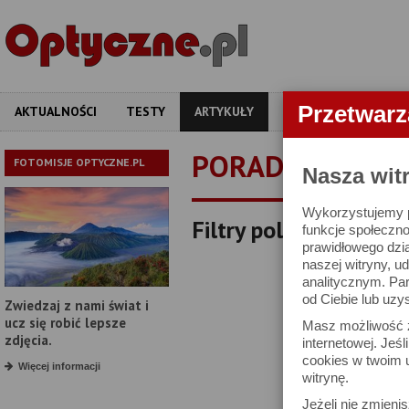
Przetwar
AKTUALNOŚCI
TESTY
ARTYKUŁY
APARATY
OBIEKT
PORADNIKI
FOTOMISJE OPTYCZNE.PL
Nasza wit
Wykorzystujemy pl
Filtry polaryzacyjne 
funkcje społeczno
prawidłowego dzia
naszej witryny, 
analitycznym. Pa
od Ciebie lub uzy
Zwiedzaj z nami świat i
ucz się robić lepsze
Masz możliwość z
zdjęcia.
internetowej. Jeś
cookies w twoim u
Więcej informacji
witrynę.
Jeżeli nie zmienis