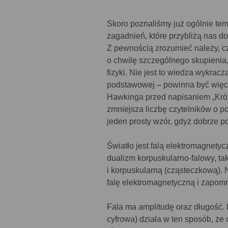
Skoro poznaliśmy już ogólnie tema
zagadnień, które przybliżą nas do
Z pewnością zrozumieć należy, c
o chwilę szczególnego skupienia,
fizyki. Nie jest to wiedza wykra
podstawowej – powinna być więc 
Hawkinga przed napisaniem „Krótk
zmniejsza liczbę czytelników o p
jeden prosty wzór, gdyż dobrze p
Światło jest falą elektromagnety
dualizm korpuskularno-falowy, t
i korpuskularną (cząsteczkową). N
falę elektromagnetyczną i zapomn
Fala ma amplitudę oraz długość. 
cyfrowa) działa w ten sposób, że 