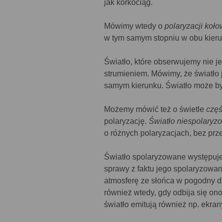
jak korkociąg.
Mówimy wtedy o
polaryzacji koło
w tym samym stopniu w obu kierun
Światło, które obserwujemy nie je
strumieniem. Mówimy, że światło j
samym kierunku. Światło może b
Możemy mówić też o świetle
czę
polaryzację.
Światło niespolary
o różnych polaryzacjach, bez prz
Światło spolaryzowane występuje
sprawy z faktu jego spolaryzowani
atmosferę ze słońca w pogodny dz
również wtedy, gdy odbija się on
światło emitują również np. ekran