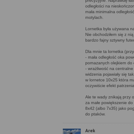
precyzyjne. Naprawdę łatw
odległości na nieskończon
mała minimalna odległość 
motylach.
Lornetka była używana na 
Nie obchodziłem się z nią 
bardzo fajny sztywny futer
Dla mnie ta lornetka (prz
- mała odległość oka pow
pomazanych olejkiem do o
- wrażliwość na centraln
widzenia pojawiały się tak
w lornetce 10x25 która ma
oczywiście efekt patrzeni
Ale te wady znikają przy
za małe powiększenie do 
8x42 (albo 7x35) jako pog
do ptaków.
Arek