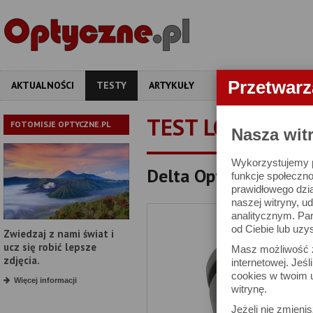
Przetwar
AKTUALNOŚCI
TESTY
ARTYKUŁY
APARATY
OBIEKT
TEST LORNETKI
FOTOMISJE OPTYCZNE.PL
Nasza wit
Wykorzystujemy pl
Delta Optical Chase 8
funkcje społeczno
prawidłowego dzia
naszej witryny, 
analitycznym. Pa
od Ciebie lub uzy
Zwiedzaj z nami świat i
ucz się robić lepsze
Masz możliwość z
zdjęcia.
internetowej. Jeś
cookies w twoim u
Więcej informacji
witrynę.
Jeżeli nie zmienis