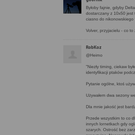
Byłoby fajnie, gdyby Delta
dostarczany z 10x50 jest
ciasno do nikonowskiego 
Volver, przyjacielu - co 
RobKoz
@Heimo
"Niezły timing, ciekaw by
identyfikacji ptaków podc
Pytanie ogólne, ktoś używa
Używałem dwa sezony wers
Dla mnie jakość jest bardz
Przede wszystkim to co dl
innych lornetkach gdy ogl
szarych. Ostrość bez zarz