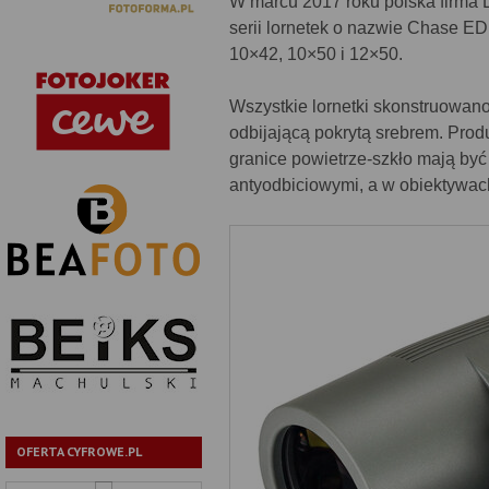
W marcu 2017 roku polska firma 
serii lornetek o nazwie Chase E
10×42, 10×50 i 12×50.
Wszystkie lornetki skonstruowa
odbijającą pokrytą srebrem. Pro
granice powietrze-szkło mają by
antyodbiciowymi, a w obiektywac
OFERTA CYFROWE.PL