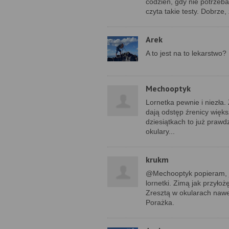
codzień, gdy nie potrzeb
czyta takie testy. Dobrze, 
Arek
A to jest na to lekarstwo?
Mechooptyk
Lornetka pewnie i niezła
dają odstęp źrenicy więk
dziesiątkach to już praw
okulary...
krukm
@Mechooptyk popieram, j
lornetki. Zimą jak przyło
Zresztą w okularach nawet
Porażka.