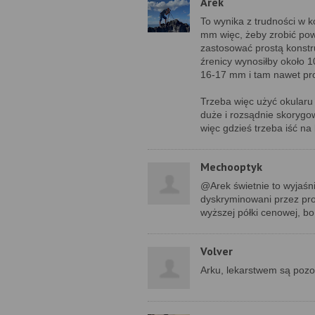
Arek
To wynika z trudności w 
mm więc, żeby zrobić po
zastosować prostą konstruk
źrenicy wynosiłby około 
16-17 mm i tam nawet pr
Trzeba więc użyć okularu 
duże i rozsądnie skorygow
więc gdzieś trzeba iść n
Mechooptyk
@Arek świetnie to wyjaśni
dyskryminowani przez pro
wyższej półki cenowej, 
Volver
Arku, lekarstwem są pozos