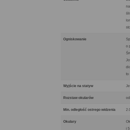
na
śl
lo
st
Ogniskowanie
Sp
o 
Śr
Jo
di
to
Wyjście na statyw
Je
Rozstaw okularów
od
Min. odległość ostrego widzenia
2.
Okulary
Ok
i 