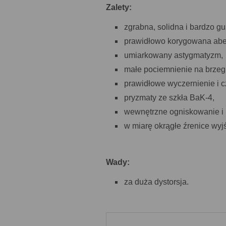
Zalety:
zgrabna, solidna i bardzo 
prawidłowo korygowana abe
umiarkowany astygmatyzm,
małe pociemnienie na brzeg
prawidłowe wyczernienie i 
pryzmaty ze szkła BaK-4,
wewnętrzne ogniskowanie i k
w miarę okrągłe źrenice wyj
Wady:
za duża dystorsja.