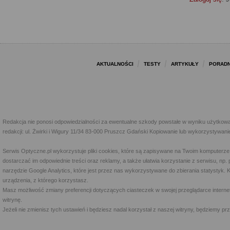
AKTUALNOŚCI
TESTY
ARTYKUŁY
PORADN
Redakcja nie ponosi odpowiedzialności za ewentualne szkody powstałe w wyniku użytkowa
redakcji: ul. Żwirki i Wigury 11/34 83-000 Pruszcz Gdański Kopiowanie lub wykorzystywan
Serwis Optyczne.pl wykorzystuje pliki cookies, które są zapisywane na Twoim komputerze
dostarczać im odpowiednie treści oraz reklamy, a także ułatwia korzystanie z serwisu, 
narzędzie Google Analytics, które jest przez nas wykorzystywane do zbierania statystyk. 
urządzenia, z którego korzystasz.
Masz możliwość zmiany preferencji dotyczących ciasteczek w swojej przeglądarce internet
witrynę.
Jeżeli nie zmienisz tych ustawień i będziesz nadal korzystał z naszej witryny, będziemy 