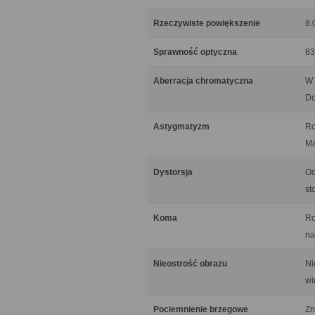
Rzeczywiste powiększenie
8.
Sprawność optyczna
83
Aberracja chromatyczna
W 
Do
Astygmatyzm
Ro
Ma
Dystorsja
Od
st
Koma
Ro
na
Nieostrość obrazu
Ni
wi
Pociemnienie brzegowe
Zn