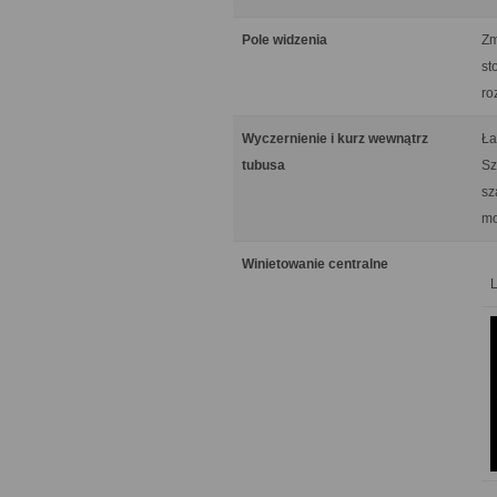
Pole widzenia
Zm
st
ro
Wyczernienie i kurz wewnątrz
Ła
tubusa
Sz
sz
mo
Winietowanie centralne