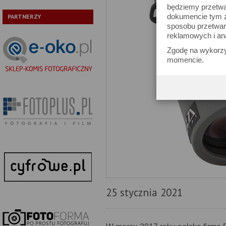
będziemy przetwa
dokumencie tym zn
PARTNERZY
sposobu przetwar
reklamowych i an
Zgodę na wykorzy
momencie.
25 stycznia 2021