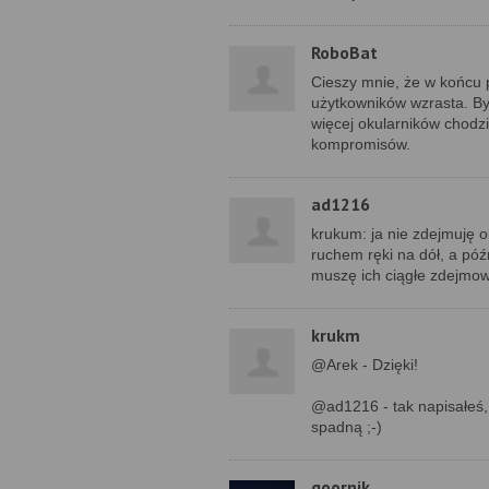
RoboBat
Cieszy mnie, że w końcu 
użytkowników wzrasta. Był
więcej okularników chodzi 
kompromisów.
ad1216
krukum: ja nie zdejmuję o
ruchem ręki na dół, a póź
muszę ich ciągłe zdejmow
krukm
@Arek - Dzięki!
@ad1216 - tak napisałeś, 
spadną ;-)
goornik