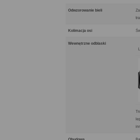
Odwzorowanie bieli
Za
tr
Kolimacja osi
Św
Wewnętrzne odblaski
Tr
le
in
Obudowa
Ba