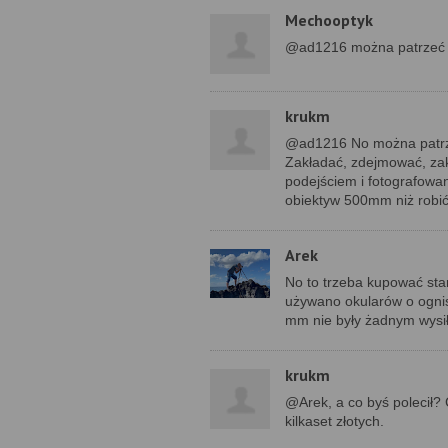
Mechooptyk
@ad1216 można patrzeć b
krukm
@ad1216 No można patrzeć
Zakładać, zdejmować, zak
podejściem i fotografowa
obiektyw 500mm niż robić 
Arek
No to trzeba kupować sta
używano okularów o ogni
mm nie były żadnym wysi
krukm
@Arek, a co byś polecił? 
kilkaset złotych.