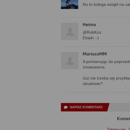
No to kolega wsiąkł na ca
Heimo
@RobKoz
Dzięki :-)
MariuszMM
A porównując do poprzedni
zmatowione.
Już nie trzeba się przyk
obudowie?
NAPISZ KOMENTARZ
Komen
Zaloguj się
. 