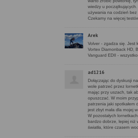
warto zrobić powtórkę, ty
wiedzy u początkujących.
używania na codzień bez w
Czekamy na więcej testów
Arek
Volver - zgadza się. Jest
Vortex Diamonback HD, Br
Vanguard EDII - wszystko 
ad1216
Dołączając do dyskusji na 
wole patrzeć przez lornet
mając przy uszach, tak ab
opuszczać. W moim przyp
patrzenia jaki spotkałem d
jest zbyt mała dla mojej 
W pozostałych lornetkach
bardzo dobrze, lepiej niż
światła, które czasem wod