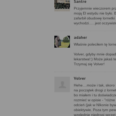
Santre
Przyjemnie wieczorem prz
moją El wstydu nie było. 
zafarbił obudowę lornetki
wychodzi......jest oczywis
adaher
Właśnie poleciłem tę lor
Volver, gdyby mnie dopad
lekarstwa!:) Może jakaś t
Trzymaj się Volver!
Volver
Hehe....może i tak, skor
na początek drogi z lorn
bo miałem i tu doświadcze
rozmieć w opisie - "różne
odcień (jak w NIkonie byw
obiektywie. Poza tym pewni
względnie niedrogi sprzęt