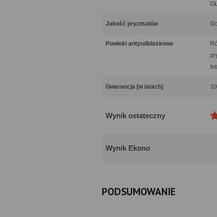
OL
Jakość pryzmatów
Do
Powłoki antyodblaskowe
Ró
pr
In
Gwarancja [w latach]
10
Wynik ostateczny
Wynik Ekono
PODSUMOWANIE