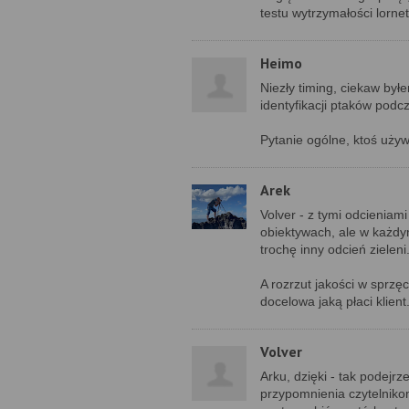
testu wytrzymałości lornet
Heimo
Niezły timing, ciekaw był
identyfikacji ptaków podc
Pytanie ogólne, ktoś używa
Arek
Volver - z tymi odcieniam
obiektywach, ale w każdym
trochę inny odcień zieleni
A rozrzut jakości w sprzę
docelowa jaką płaci klient
Volver
Arku, dzięki - tak podej
przypomnienia czytelnikom