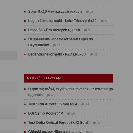
Sony RX10 V w naszych rękach
25
Legendarne lornetki - Leitz Trinovid 6x24
13
Leica SL3-P w naszych rękach
9
Uzupełnienia w bazie lornetek i apel do
Czytelników
11
Legendarne lornetki - PZO LP6x30
32
NAJCZĘŚCIEJ CZYTANE
O tym się mówi, czyli plotki i ploteczki z ostatniego
tygodnia
45
Test Sirui Aurora 35 mm f/1.4
20
DJI Osmo Pocket 4P
10
Test Delta Optical Forest 8x42 Gen3
19
Chiński pozew Nikona oddalony
36