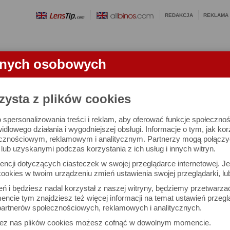
REDAKCJA
REKLAMA
anych osobowych
OBIEKTYWY
LORNETKI
SŁOWNICZEK
RANKINGI
FA
zysta z plików cookies
 spersonalizowania treści i reklam, aby oferować funkcje społeczno
e się 2996 lornetek i 1581 ocen.
widłowego działania i wygodniejszej obsługi. Informacje o tym, jak ko
cznościowym, reklamowym i analitycznym. Partnerzy mogą połączyć 
ub uzyskanymi podczas korzystania z ich usług i innych witryn.
 interesujące Cię parametry
ncji dotyczących ciasteczek w swojej przeglądarce internetowej. Je
Możesz też zrobić
ookies w twoim urządzeniu zmień ustawienia swojej przeglądarki, lu
własne porównanie lornet
ień i będziesz nadal korzystał z naszej witryny, będziemy przetwarz
ncie tym znajdziesz też więcej informacji na temat ustawień przegl
artnerów społecznościowych, reklamowych i analitycznych.
Porównaj lornetki
zez nas plików cookies możesz cofnąć w dowolnym momencie.