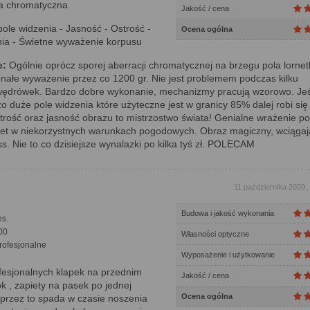
a chromatyczna
Jakość / cena
ole widzenia - Jasność - Ostrość -
Ocena ogólna
ia - Świetne wyważenie korpusu
e:
Ogólnie oprócz sporej aberracji chromatycznej na brzegu pola lornet
nałe wyważenie przez co 1200 gr. Nie jest problemem podczas kilku
wędrówek. Bardzo dobre wykonanie, mechanizmy pracują wzorowo. Jeśl
o duże pole widzenia które użyteczne jest w granicy 85% dalej robi się
trość oraz jasność obrazu to mistrzostwo świata! Genialne wrażenie p
wet w niekorzystnych warunkach pogodowych. Obraz magiczny, wciągają
ss. Nie to co dzisiejsze wynalazki po kilka tyś zł. POLECAM
11 października 2009,
Budowa i jakość wykonania
s.
00
Własności optyczne
rofesjonalne
Wyposażenie i użytkowanie
fesjonalnych klapek na przednim
Jakość / cena
ok , zapiety na pasek po jednej
Ocena ogólna
, przez to spada w czasie noszenia