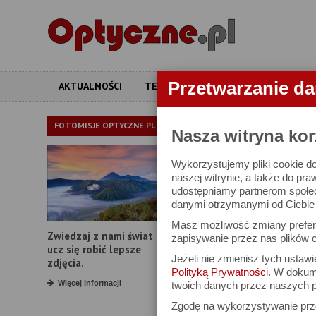
Przetwarzanie d
AKTUALNOŚCI
TESTY
ARTYKUŁY
APARATY
LORNETKI
FOTOMISJE OPTYCZNE.PL
Nasza witryna kor
Wykorzystujemy pliki cookie do
W bazie znajduj
naszej witrynie, a także do pra
udostępniamy partnerom społe
danymi otrzymanymi od Ciebie l
Proszę podać
Masz możliwość zmiany prefere
Zwiedzaj z nami świat i
Producent:
zapisywanie przez nas plików c
ucz się robić lepsze
Jeżeli nie zmienisz tych ustaw
Model:
zdjęcia.
Polityką Prywatności
. W dokume
Powiększenie:
Więcej informacji
twoich danych przez naszych p
Zgodę na wykorzystywanie pr
Średnica obiektywu: