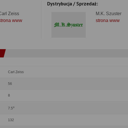
Dystrybucja / Sprzedaż:
Carl Zeiss
M.K. Szuster
strona www
strona www
Carl Zeiss
56
8
o
7.5
132