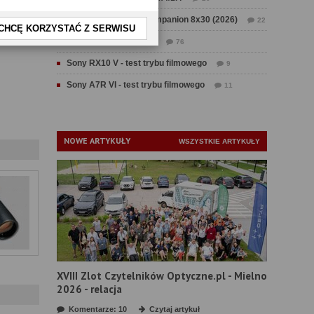
Test Swarovski CL Companion 8x30 (2026)
22
CHCĘ KORZYSTAĆ Z SERWISU
Test Fujifilm GFX 100 II
76
Sony RX10 V - test trybu filmowego
9
Sony A7R VI - test trybu filmowego
11
NOWE ARTYKUŁY
WSZYSTKIE ARTYKUŁY
XVIII Zlot Czytelników Optyczne.pl - Mielno
2026 - relacja
Komentarze: 10
Czytaj artykuł