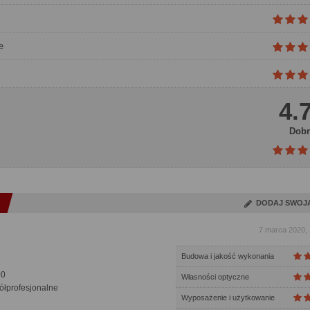
e
4.
Dobr
DODAJ SWOJ
7 marca 2020, 
Budowa i jakość wykonania
00
Własności optyczne
łprofesjonalne
Wyposażenie i użytkowanie