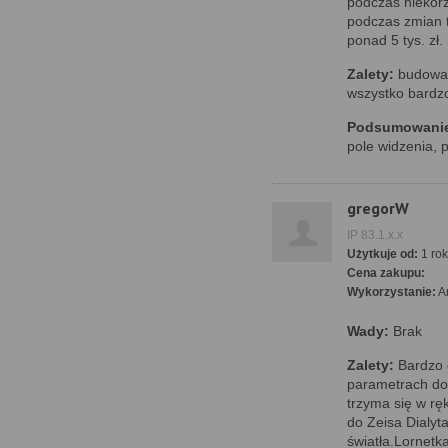
podczas niekorz
podczas zmian 
ponad 5 tys. zł.
Zalety:
budowa, 
wszystko bardzo
Podsumowani
pole widzenia, 
gregorW
IP 83.1.x.x
Użytkuje od:
1 rok
Cena zakupu:
Wykorzystanie:
A
Wady:
Brak
Zalety:
Bardzo 
parametrach do
trzyma się w rę
do Zeisa Dialyt
światła.Lornetk