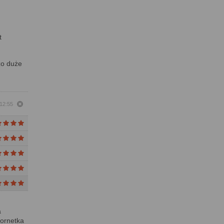
t
zo duże
 12:55
a
lornetka