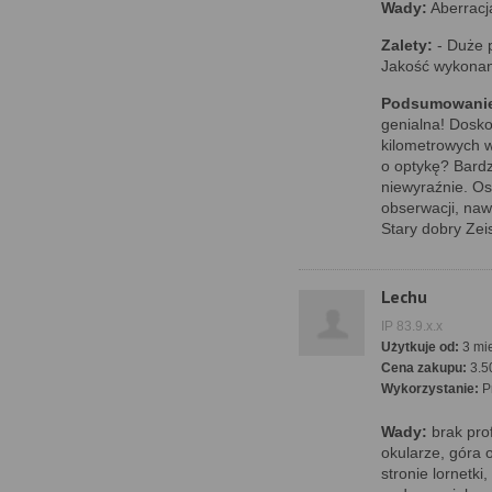
Wady:
Aberracj
Zalety:
- Duże p
Jakość wykonan
Podsumowani
genialna! Dosko
kilometrowych 
o optykę? Bardz
niewyraźnie. Os
obserwacji, na
Stary dobry Zei
Lechu
IP 83.9.x.x
Użytkuje od:
3 mie
Cena zakupu:
3.5
Wykorzystanie:
P
Wady:
brak pro
okularze, góra 
stronie lornetki