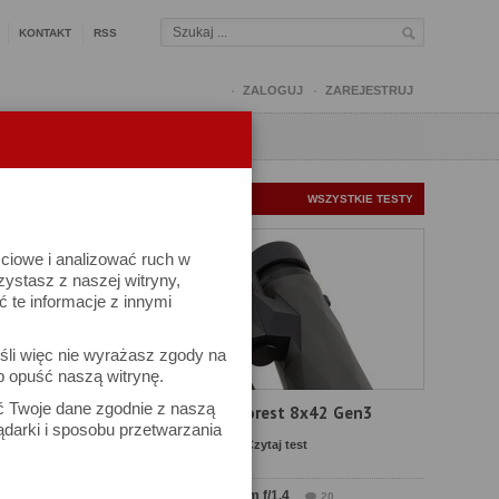
KONTAKT
RSS
ZALOGUJ
ZAREJESTRUJ
Q
FORUM
FOTOMISJE
NOWE TESTY
WSZYSTKIE TESTY
ściowe i analizować ruch w
rzystasz z naszej witryny,
te informacje z innymi
śli więc nie wyrażasz zgody na
b opuść naszą witrynę.
ek
ać Twoje dane zgodnie z naszą
Test Delta Optical Forest 8x42 Gen3
ądarki i sposobu przetwarzania
Komentarze: 19
Czytaj test
Test Sirui Aurora 35 mm f/1.4
20