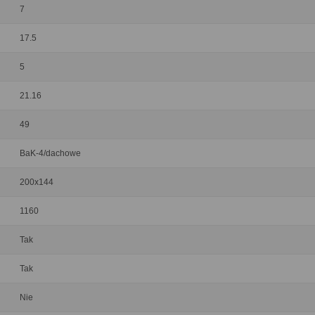
7
17.5
5
21.16
49
BaK-4/dachowe
200x144
1160
Tak
Tak
Nie