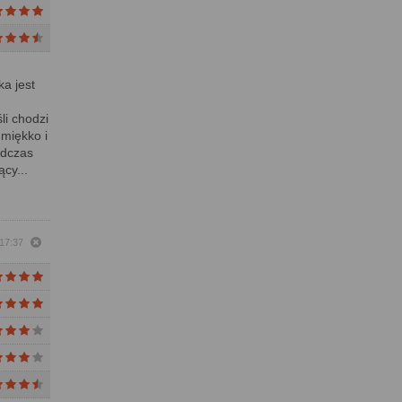
ka jest
i chodzi
 miękko i
odczas
cy...
 17:37