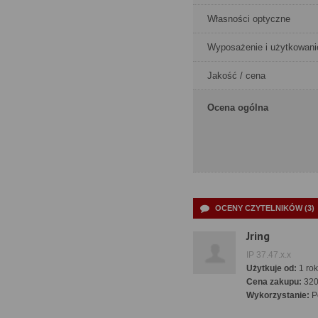
Własności optyczne
Wyposażenie i użytkowani
Jakość / cena
Ocena ogólna
OCENY CZYTELNIKÓW (3)
Jring
IP 37.47.x.x
Użytkuje od:
1 rok
Cena zakupu:
32
Wykorzystanie:
Pó