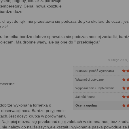
ystnej pogody, okular zaparowuje
temperetury. Cena, nowa kosztuje
 bardzo dużo.
chwyt do rąk, nie przestawia się podczas dotyku okularu do oczu , jes
 ok!.
e:
lornetka bordzo dobrze sprawdza się podczas nocnej zasiadki, bard
polecam. Ma drobne wady, ale są one do " przełknięcia"
9 lutego 2009,
Budowa i jakość wykonania
Własności optyczne
matorskie
Wyposażenie i użytkowanie
Jakość / cena
dobrze wykonana lornetka o
Ocena ogólna
 obserwacji nacą.Bardzo przyjemnie
kach.Jest dosyć krutka w porównaniu
a.Najlepiej można się przekonać o jej zaletach w ciemną noc, bez żródł
a nie należy do najlżejszych,ale kształt i wykonanie paska powoduje ze 