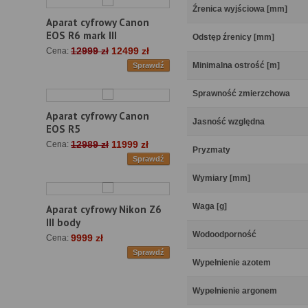
Źrenica wyjściowa [mm]
Aparat cyfrowy Canon
EOS R6 mark III
Odstęp źrenicy [mm]
12999 zł
12499 zł
Cena:
Minimalna ostrość [m]
Sprawdź
Sprawność zmierzchowa
Aparat cyfrowy Canon
Jasność względna
EOS R5
12989 zł
11999 zł
Cena:
Pryzmaty
Sprawdź
Wymiary [mm]
Waga [g]
Aparat cyfrowy Nikon Z6
III body
Wodoodporność
9999 zł
Cena:
Sprawdź
Wypełnienie azotem
Wypełnienie argonem