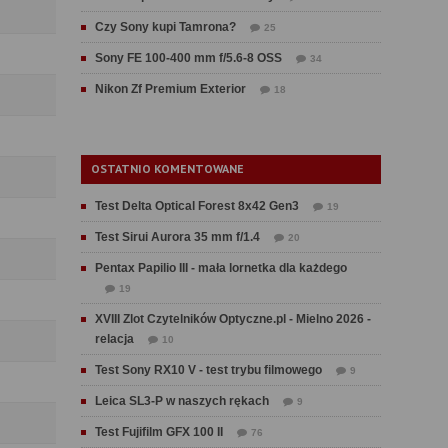
Czy Sony kupi Tamrona?
25
Sony FE 100-400 mm f/5.6-8 OSS
34
Nikon Zf Premium Exterior
18
OSTATNIO KOMENTOWANE
Test Delta Optical Forest 8x42 Gen3
19
Test Sirui Aurora 35 mm f/1.4
20
Pentax Papilio III - mała lornetka dla każdego
19
XVIII Zlot Czytelników Optyczne.pl - Mielno 2026 -
relacja
10
Test Sony RX10 V - test trybu filmowego
9
Leica SL3-P w naszych rękach
9
Test Fujifilm GFX 100 II
76