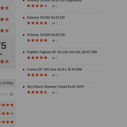
Svbony SV202 8x32 ED Upgraded
1
Svbony SV202 8x32 ED
1
Svbony SA205 8x42 ED
1
75
Fujifilm Fujinon XF 18-120 mm f/4 LM PZ WR
a
1
Canon EF 300 mm f/2.8 L IS II USM
3
Ą OCENĘ
Sky Rover Banner Cloud 6x32 APO
1
12:23