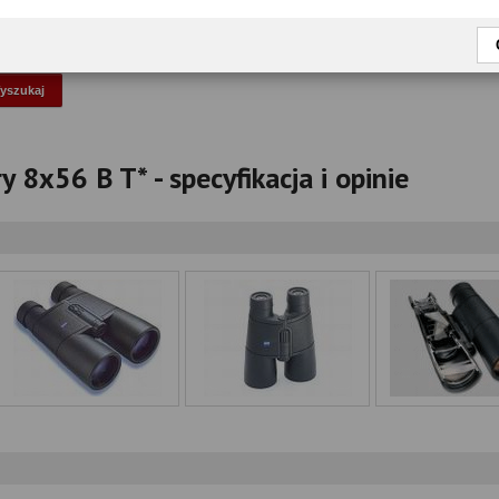
okaż tylko przetestowane modele
ry 8x56 B T* - specyfikacja i opinie