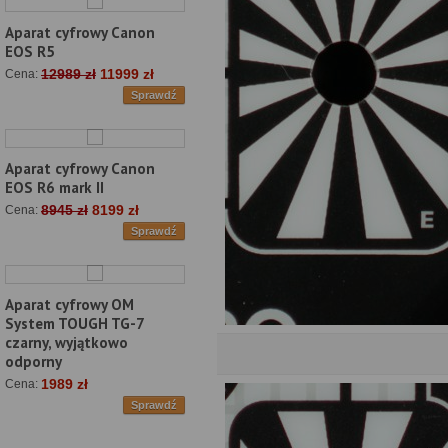
Aparat cyfrowy Canon
EOS R5
12989 zł
11999 zł
Cena:
Sprawdź
Aparat cyfrowy Canon
EOS R6 mark II
8945 zł
8199 zł
Cena:
Sprawdź
Aparat cyfrowy OM
System TOUGH TG-7
czarny, wyjątkowo
odporny
1989 zł
Cena:
Sprawdź