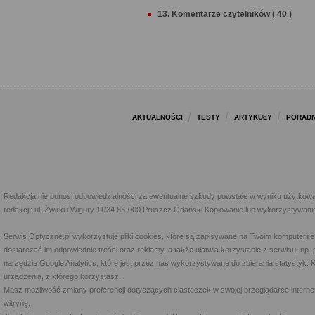
13. Komentarze czytelników ( 40 )
AKTUALNOŚCI
TESTY
ARTYKUŁY
PORADN
Redakcja nie ponosi odpowiedzialności za ewentualne szkody powstałe w wyniku użytkowa
redakcji: ul. Żwirki i Wigury 11/34 83-000 Pruszcz Gdański Kopiowanie lub wykorzystywan
Serwis Optyczne.pl wykorzystuje pliki cookies, które są zapisywane na Twoim komputerze
dostarczać im odpowiednie treści oraz reklamy, a także ułatwia korzystanie z serwisu, 
narzędzie Google Analytics, które jest przez nas wykorzystywane do zbierania statystyk. 
urządzenia, z którego korzystasz.
Masz możliwość zmiany preferencji dotyczących ciasteczek w swojej przeglądarce internet
witrynę.