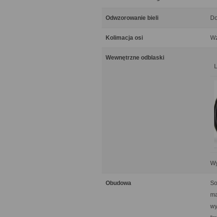
Odwzorowanie bieli
Do
Kolimacja osi
Wz
Wewnętrzne odblaski
Wy
Obudowa
So
ma
wy