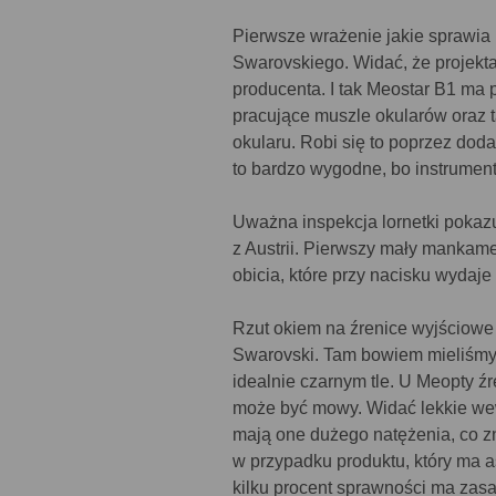
Pierwsze wrażenie jakie sprawia
Swarovskiego. Widać, że projekta
producenta. I tak Meostar B1 ma 
pracujące muszle okularów oraz
okularu. Robi się to poprzez doda
to bardzo wygodne, bo instrumen
Uważna inspekcja lornetki pokazu
z Austrii. Pierwszy mały manka
obicia, które przy nacisku wydaj
Rzut okiem na źrenice wyjściowe 
Swarovski. Tam bowiem mieliśmy 
idealnie czarnym tle. U Meopty ź
może być mowy. Widać lekkie wewn
mają one dużego natężenia, co zna
w przypadku produktu, który ma a
kilku procent sprawności ma zas