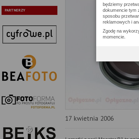
będziemy przetwa
dokumencie tym zn
PARTNERZY
sposobu przetwar
reklamowych i an
Zgodę na wykorzy
momencie.
17 kwietnia 2006