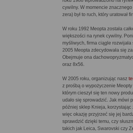
roku 1988 wprowadzono na rynek
cywilny. W momencie znacznego 
zera) był to ruch, który uratował 
W roku 1992 Meopta została całk
większości na rynek cywilny. Pon
myśliwych, firma ciągle rozwijała
2005 Meopta zdecydowała się zap
Obejmuje ona dachowopryzmatycz
oraz 8x56.
W 2005 roku, organizując nasz
te
z prośbą o wypożyczenie Meopty 
którym cieszył się ten nowy produ
udało się sprowadzić. Jak mówi pr
później sklep Knieja, korzystając
więc okazję przyjrzeć się jej ba
sprawdzić dzięki temu, czy słusz
takich jak Leica, Swarovski czy Z