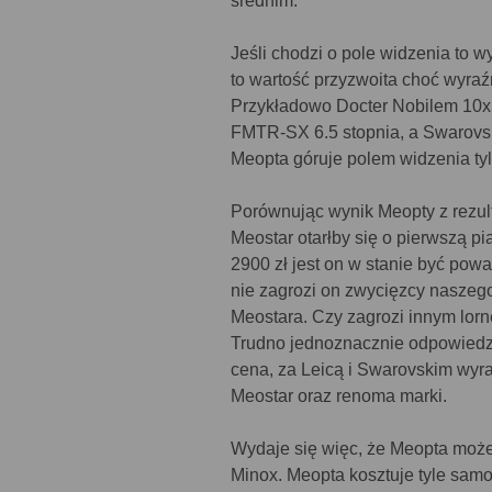
średnim.
Jeśli chodzi o pole widzenia to w
to wartość przyzwoita choć wyra
Przykładowo Docter Nobilem 10x50
FMTR-SX 6.5 stopnia, a Swarovski
Meopta góruje polem widzenia ty
Porównując wynik Meopty z rezul
Meostar otarłby się o pierwszą p
2900 zł jest on w stanie być po
nie zagrozi on zwycięzcy naszego 
Meostara. Czy zagrozi innym lor
Trudno jednoznacznie odpowiedzi
cena, za Leicą i Swarovskim wyra 
Meostar oraz renoma marki.
Wydaje się więc, że Meopta może 
Minox. Meopta kosztuje tyle samo,