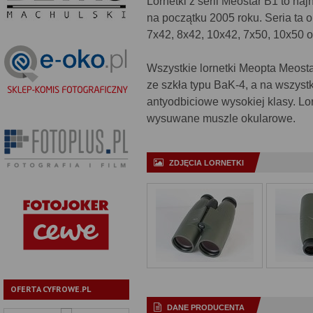
Lornetki z serii Meostar B1 to n
na początku 2005 roku. Seria ta
7x42, 8x42, 10x42, 7x50, 10x50 o
Wszystkie lornetki Meopta Meos
ze szkła typu BaK-4, a na wszyst
antyodbiciowe wysokiej klasy. L
wysuwane muszle okularowe.
ZDJĘCIA LORNETKI
OFERTA CYFROWE.PL
DANE PRODUCENTA