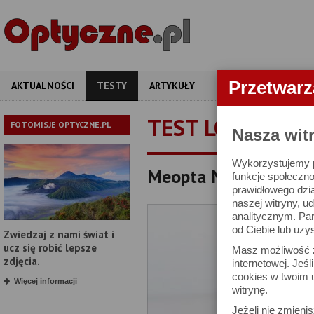
Przetwar
AKTUALNOŚCI
TESTY
ARTYKUŁY
APARATY
OBIEKT
TEST LORNETKI
FOTOMISJE OPTYCZNE.PL
Nasza wit
Wykorzystujemy pl
Meopta Meostar B1 10
funkcje społeczno
prawidłowego dzia
naszej witryny, 
analitycznym. Pa
od Ciebie lub uzy
Zwiedzaj z nami świat i
ucz się robić lepsze
Masz możliwość z
zdjęcia.
internetowej. Jeś
cookies w twoim u
Więcej informacji
witrynę.
Jeżeli nie zmienis