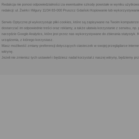
Redakcja nie ponosi odpowiedzialności za ewentualne szkody powstałe w wyniku użytkowa
redakcji: ul. Żwirki i Wigury 11/34 83-000 Pruszcz Gdański Kopiowanie lub wykorzystywan
Serwis Optyczne.pl wykorzystuje pliki cookies, które są zapisywane na Twoim komputerze
dostarczać im odpowiednie treści oraz reklamy, a także ułatwia korzystanie z serwisu, 
narzędzie Google Analytics, które jest przez nas wykorzystywane do zbierania statystyk. 
urządzenia, z którego korzystasz.
Masz możliwość zmiany preferencji dotyczących ciasteczek w swojej przeglądarce internet
witrynę.
Jeżeli nie zmienisz tych ustawień i będziesz nadal korzystał z naszej witryny, będziemy 