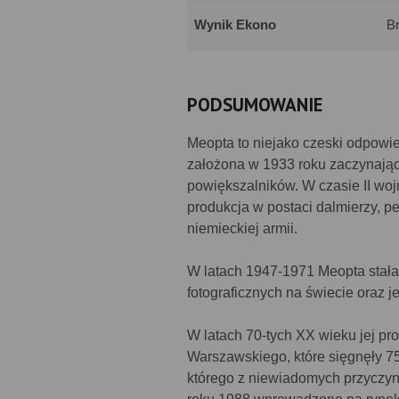
Wynik Ekono
Br
PODSUMOWANIE
Meopta to niejako czeski odpowi
założona w 1933 roku zaczynają
powiększalników. W czasie II woj
produkcja w postaci dalmierzy, pe
niemieckiej armii.
W latach 1947-1971 Meopta stał
fotograficznych na świecie oraz 
W latach 70-tych XX wieku jej p
Warszawskiego, które sięgnęły 75
którego z niewiadomych przyczy