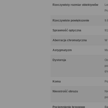
Rzeczywisty rozmiar obiektywów
Le
Pr
Rzeczywiste powiększenie
9.
Sprawność optyczna
91
Aberracja chromatyczna
W 
Astygmatyzm
Ma
Dystorsja
Od
po
6
Koma
Po
Nieostrość obrazu
Ni
po
Pociemnienie brzegowe
Ba