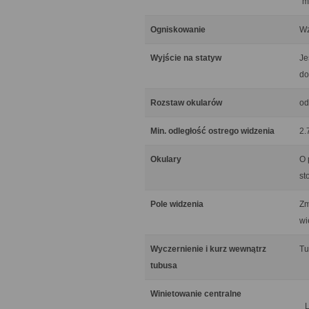
"m
Ogniskowanie
Wz
Wyjście na statyw
Je
do
Rozstaw okularów
od
Min. odległość ostrego widzenia
2.
Okulary
O 
st
Pole widzenia
Zm
wi
Wyczernienie i kurz wewnątrz
Tu
tubusa
Winietowanie centralne