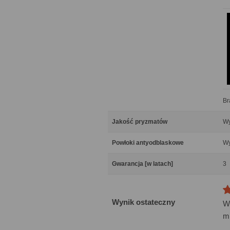
Br
Jakość pryzmatów
Wy
Powłoki antyodblaskowe
Wy
Gwarancja [w latach]
3
Wynik ostateczny
mi