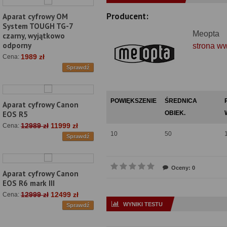
Producent:
Aparat cyfrowy OM
System TOUGH TG-7
Meopta
czarny, wyjątkowo
odporny
strona w
1989 zł
Cena:
Sprawdź
POWIĘKSZENIE
ŚREDNICA
Aparat cyfrowy Canon
OBIEK.
EOS R5
12989 zł
11999 zł
Cena:
10
50
Sprawdź
Oceny: 0
Aparat cyfrowy Canon
EOS R6 mark III
12999 zł
12499 zł
Cena:
WYNIKI TESTU
Sprawdź