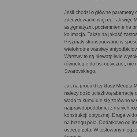
Jeśli chodzi o główne parametry o
zdecydowanie więcej. Tak więc Me
astygmatyzm, pociemnienie na brz
kolimacja. Także na jakość zast
Pryzmaty skonstruowano w sposób 
wielokrotne warstwy antyodbiciow
Warstwy te są niewątpliwie wysoki
równolegle do osi optycznej, nie 
Swarovskiego.
Jak na produkt tej klasy Meopta 
należy dość uciążliwą aberrację 
wada ta kumuluje się zarówno w w
najprawdopodobniej z małych roz
konstrukcji optycznej. Druga wi
na brzegu pola. Dodatkowo od in
ostrego pola. W testowanym egze