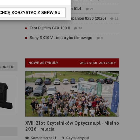
Test Sirui Aurora 35 mm f/1.4
21
CHCĘ KORZYSTAĆ Z SERWISU
Test Swarovski CL Companion 8x30 (2026)
22
Test Fujifilm GFX 100 II
76
Sony RX10 V - test trybu filmowego
9
NOWE ARTYKUŁY
WSZYSTKIE ARTYKUŁY
ORNETKI
XVIII Zlot Czytelników Optyczne.pl - Mielno
2026 - relacja
Komentarze: 11
Czytaj artykuł