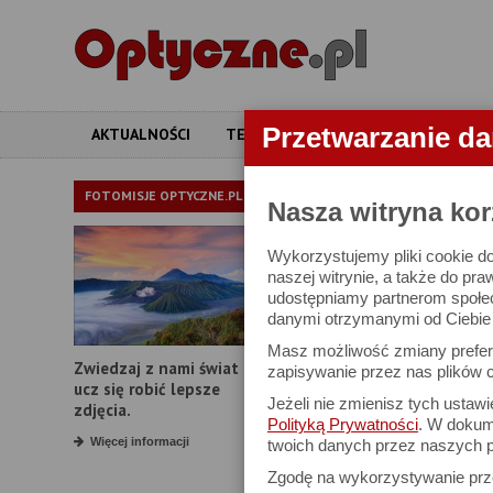
Przetwarzanie d
AKTUALNOŚCI
TESTY
ARTYKUŁY
APARATY
LORNETKI
FOTOMISJE OPTYCZNE.PL
Nasza witryna kor
Wykorzystujemy pliki cookie do
W bazie znajduj
naszej witrynie, a także do pra
udostępniamy partnerom społe
danymi otrzymanymi od Ciebie l
Proszę podać
Masz możliwość zmiany prefere
Zwiedzaj z nami świat i
Producent:
zapisywanie przez nas plików c
ucz się robić lepsze
Jeżeli nie zmienisz tych ustaw
Model:
zdjęcia.
Polityką Prywatności
. W dokume
Powiększenie:
Więcej informacji
twoich danych przez naszych p
Zgodę na wykorzystywanie pr
Średnica obiektywu: