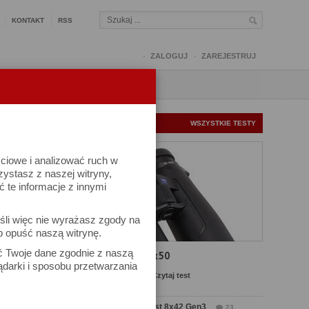
KONTAKT
RSS
ZALOGUJ
ZAREJESTRUJ
Q
FORUM
FOTOMISJE
NOWE TESTY
WSZYSTKIE TESTY
ściowe i analizować ruch w
rzystasz z naszej witryny,
te informacje z innymi
śli więc nie wyrażasz zgody na
b opuść naszą witrynę.
ek
ać Twoje dane zgodnie z naszą
Test Carl Zeiss SFL 8x50
ądarki i sposobu przetwarzania
Komentarze: 13
Czytaj test
Test Delta Optical Forest 8x42 Gen3
23