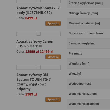
Źrenica wyjściowa [mm]
Aparat cyfrowy Sony A7 IV
body (ILCE7M4B.CEC)
Odstęp źrenicy [mm]
8499 zł
Cena:
Minimalna ostrość [m]
Sprawdź
Sprawność zmierzchowa
Aparat cyfrowy Canon
Jasność względna
EOS R6 mark III
12999 zł
12499 zł
Cena:
Pryzmaty
Sprawdź
Wymiary [mm]
Waga [g]
Aparat cyfrowy OM
System TOUGH TG-7
czarny, wyjątkowo
Wodoodporność
odporny
Wypełnienie azotem
1989 zł
Cena:
Sprawdź
Wypełnienie argonem