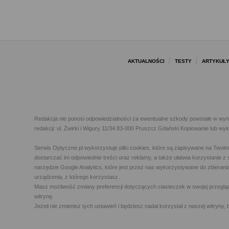
AKTUALNOŚCI
TESTY
ARTYKUŁ
Redakcja nie ponosi odpowiedzialności za ewentualne szkody powstałe w wyn
redakcji: ul. Żwirki i Wigury 11/34 83-000 Pruszcz Gdański Kopiowanie lub w
Serwis Optyczne.pl wykorzystuje pliki cookies, które są zapisywane na Twoi
dostarczać im odpowiednie treści oraz reklamy, a także ułatwia korzystanie
narzędzie Google Analytics, które jest przez nas wykorzystywane do zbierani
urządzenia, z którego korzystasz.
Masz możliwość zmiany preferencji dotyczących ciasteczek w swojej przegląda
witrynę.
Jeżeli nie zmienisz tych ustawień i będziesz nadal korzystał z naszej witry