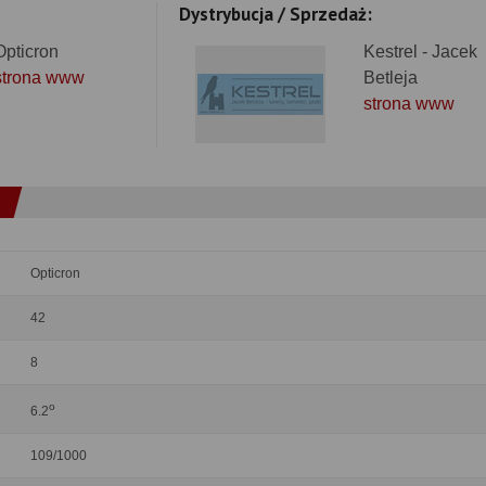
Dystrybucja / Sprzedaż:
Opticron
Kestrel - Jacek
strona www
Betleja
strona www
Opticron
42
8
o
6.2
109/1000