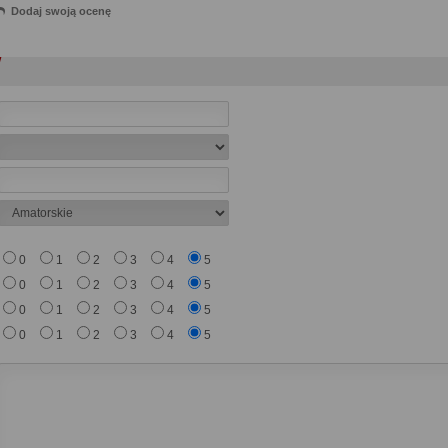
Dodaj swoją ocenę
0
1
2
3
4
5
0
1
2
3
4
5
0
1
2
3
4
5
0
1
2
3
4
5