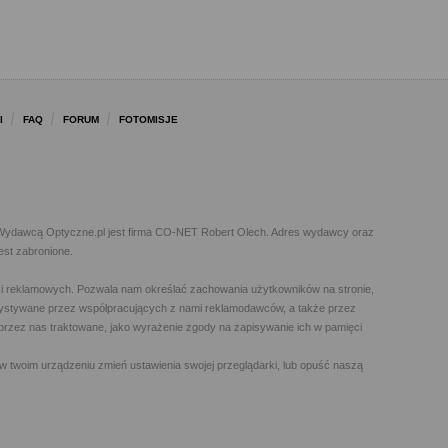
I
FAQ
FORUM
FOTOMISJE
l. Wydawcą Optyczne.pl jest firma CO-NET Robert Olech. Adres wydawcy oraz
est zabronione.
h i reklamowych. Pozwala nam określać zachowania użytkowników na stronie,
orzystywane przez współpracujących z nami reklamodawców, a także przez
t przez nas traktowane, jako wyrażenie zgody na zapisywanie ich w pamięci
w twoim urządzeniu zmień ustawienia swojej przeglądarki, lub opuść naszą