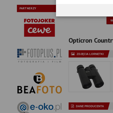
Typ pryzmatów:
PARTNERZY
P
Opticron Countr
ZDJĘCIA LORNETKI
DANE PRODUCENTA