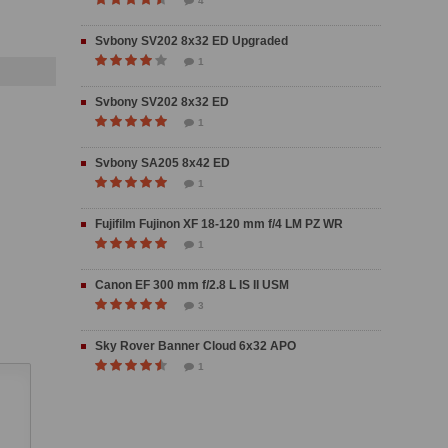
4
Svbony SV202 8x32 ED Upgraded
1
Svbony SV202 8x32 ED
1
Svbony SA205 8x42 ED
1
Fujifilm Fujinon XF 18-120 mm f/4 LM PZ WR
1
Canon EF 300 mm f/2.8 L IS II USM
3
Sky Rover Banner Cloud 6x32 APO
1