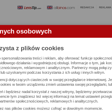
REDAKCJA
REKLAMA
anych osobowych
OBIEKTYWY
LORNETKI
SŁOWNICZEK
RANKINGI
FA
zysta z plików cookies
 spersonalizowania treści i reklam, aby oferować funkcje społeczno
e się 3021 lornetek i 1581 ocen.
widłowego działania i wygodniejszej obsługi. Informacje o tym, jak ko
cznościowym, reklamowym i analitycznym. Partnerzy mogą połączyć 
ub uzyskanymi podczas korzystania z ich usług i innych witryn.
 interesujące Cię parametry
ncji dotyczących ciasteczek w swojej przeglądarce internetowej. Je
Możesz też zrobić
ookies w twoim urządzeniu zmień ustawienia swojej przeglądarki, lu
własne porównanie lornet
ień i będziesz nadal korzystał z naszej witryny, będziemy przetwarz
ncie tym znajdziesz też więcej informacji na temat ustawień przegl
artnerów społecznościowych, reklamowych i analitycznych.
Porównaj lornetki
zez nas plików cookies możesz cofnąć w dowolnym momencie.