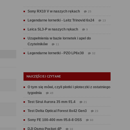
Sony RX10 V w naszych rękach
25
Legendarne lornetki - Leitz Trinovid 6x24
13
Leica SL3-P w naszych rękach
9
Uzupełnienia w bazie lornetek i apel do
Czytelników
11
Legendarne lornetki - PZO LP6x30
32
NAJCZĘŚCIEJ CZYTANE
O tym się mówi, czyli plotki i ploteczki z ostatniego
tygodnia
49
Test Sirui Aurora 35 mm f/1.4
21
Test Delta Optical Forest 8x42 Gen3
23
Sony FE 100-400 mm f/5.6-8 OSS
60
DJI Osmo Pocket 4P
10