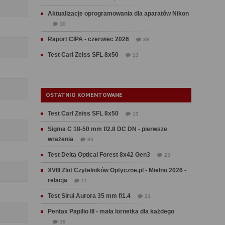
Aktualizacje oprogramowania dla aparatów Nikon
10
Raport CIPA - czerwiec 2026
39
Test Carl Zeiss SFL 8x50
13
OSTATNIO KOMENTOWANE
Test Carl Zeiss SFL 8x50
13
Sigma C 18-50 mm f/2.8 DC DN - pierwsze
wrażenia
80
Test Delta Optical Forest 8x42 Gen3
23
XVIII Zlot Czytelników Optyczne.pl - Mielno 2026 -
relacja
11
Test Sirui Aurora 35 mm f/1.4
21
Pentax Papilio III - mała lornetka dla każdego
19