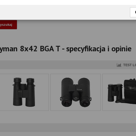
okaż tylko przetestowane modele
yman 8x42 BGA T - specyfikacja i opinie
TEST L