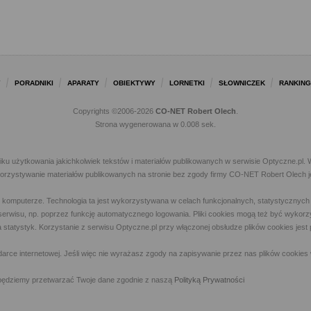
Y
PORADNIKI
APARATY
OBIEKTYWY
LORNETKI
SŁOWNICZEK
RANKING
Copyrights ©2006-2026
CO-NET Robert Olech
.
Strona wygenerowana w 0.008 sek.
iku użytkowania jakichkolwiek tekstów i materiałów publikowanych w serwisie Optyczne.p
ykorzystywanie materiałów publikowanych na stronie bez zgody firmy CO-NET Robert Olech j
m komputerze. Technologia ta jest wykorzystywana w celach funkcjonalnych, statystycznyc
 z serwisu, np. poprzez funkcję automatycznego logowania. Pliki cookies mogą też być wyk
a statystyk. Korzystanie z serwisu Optyczne.pl przy włączonej obsłudze plików cookies jes
rce internetowej. Jeśli więc nie wyrażasz zgody na zapisywanie przez nas plików cookies 
ny, będziemy przetwarzać Twoje dane zgodnie z naszą
Polityką Prywatności