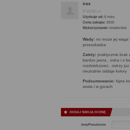
irex
IP 80.60.x.x
Użytkuje od:
6 mies.
Cena zakupu:
3600
Wykorzystanie:
Amatorskie
Wady:
no moze jej waga 9
przeszkadza
Zalety:
praktycznie brak 
bardzo jasna , ostra i o b
rozdzielczosci , ostrzy j
neutralnie oddaje kolory
Podsumowanie:
fajna lo
woda i w gorach
DODAJ SWOJĄ OCENĘ
Imię/Pseudonim