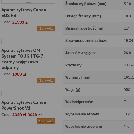
Źrenica wyjściowa [mm]
5.18
Aparat cyfrowy Canon
EOS R3
Odstęp źrenicy [mm]
18.3
21999 zł
Cena:
Minimalna ostrość [m]
1.7
Sprawdź
Sprawność zmierzchowa
19.34
Aparat cyfrowy OM
Jasność względna
26.8
System TOUGH TG-7
czarny, wyjątkowo
Pryzmaty
BaK-4
odporny
1989 zł
Cena:
Wymiary [mm]
165x1
Sprawdź
Waga [g]
950
Aparat cyfrowy Canon
Wodoodporność
Tak
PowerShot V1
Wypełnienie azotem
Tak
4349 zł
3649 zł
Cena:
Sprawdź
Wypełnienie argonem
Nie