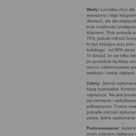
Wady:
Lornetka choć dla 
wyważona i tego kilogram
dłoniach, ale dla większoś
brak możliwości podłącze
kłopotem. Pole posiada w
75%, jednak ostrość brz
to być irytujące przy pol
ludzkiego , od 90% obraz
To dowód, że nie tylko fak
po produkcie tej klasy c
mocno zdeformowane gwiazd
wielkości i lekkie odblask
Zalety:
Jakość wykonanania
klasę materiałów. Kontras
najwyższa. Nie jest powal
wyczernienie i wybaflowan
półksiężyców. Trzeba uw
pokrętła ostrości wykona
paska, ładne opakowanie
Podsumowanie:
Jeżeli k
moim zdaniem najlepszy w