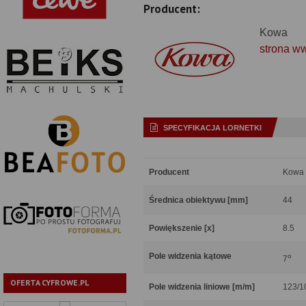
Producent:
Kowa
strona w
SPECYFIKACJA LORNETKI
Producent
Kowa
Średnica obiektywu [mm]
44
Powiększenie [x]
8.5
Pole widzenia kątowe
o
7
OFERTA CYFROWE.PL
Pole widzenia liniowe [m/m]
123/1