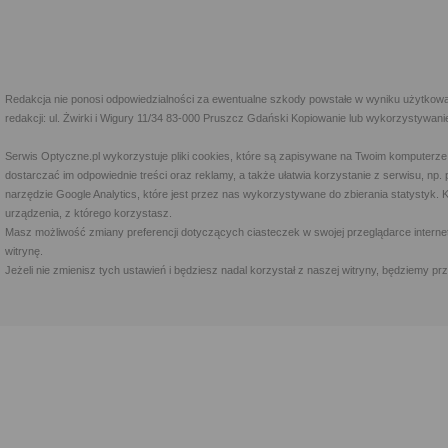
Redakcja nie ponosi odpowiedzialności za ewentualne szkody powstałe w wyniku użytkowa
redakcji: ul. Żwirki i Wigury 11/34 83-000 Pruszcz Gdański Kopiowanie lub wykorzystywan
Serwis Optyczne.pl wykorzystuje pliki cookies, które są zapisywane na Twoim komputerze
dostarczać im odpowiednie treści oraz reklamy, a także ułatwia korzystanie z serwisu, 
narzędzie Google Analytics, które jest przez nas wykorzystywane do zbierania statystyk. 
urządzenia, z którego korzystasz.
Masz możliwość zmiany preferencji dotyczących ciasteczek w swojej przeglądarce internet
witrynę.
Jeżeli nie zmienisz tych ustawień i będziesz nadal korzystał z naszej witryny, będziemy 