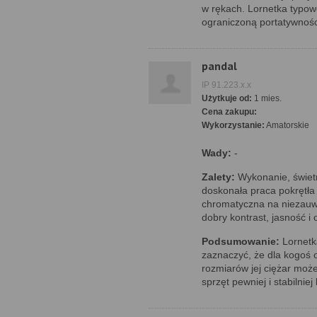
w rękach. Lornetka typowo
ograniczoną portatywnośc
pandal
IP 91.223.x.x
Użytkuje od:
1 mies.
Cena zakupu:
Wykorzystanie:
Amatorskie
Wady:
-
Zalety:
Wykonanie, świet
doskonała praca pokrętła 
chromatyczna na niezauw
dobry kontrast, jasność i
Podsumowanie:
Lornetka
zaznaczyć, że dla kogoś 
rozmiarów jej ciężar moż
sprzęt pewniej i stabilni