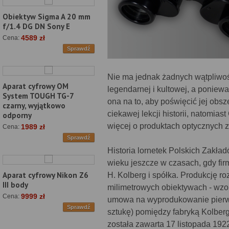
Obiektyw Sigma A 20 mm
f/1.4 DG DN Sony E
4589 zł
Cena:
Sprawdź
Nie ma jednak żadnych wątpliwośc
Aparat cyfrowy OM
legendarnej i kultowej, a poniewa
System TOUGH TG-7
ona na to, aby poświęcić jej obsz
czarny, wyjątkowo
ciekawej lekcji historii, natomia
odporny
więcej o produktach optycznych z
1989 zł
Cena:
Sprawdź
Historia lornetek Polskich Zakła
wieku jeszcze w czasach, gdy fir
Aparat cyfrowy Nikon Z6
H. Kolberg i spółka. Produkcję r
III body
milimetrowych obiektywach - wz
9999 zł
Cena:
umowa na wyprodukowanie pierwsz
Sprawdź
sztukę) pomiędzy fabryką Kolberg
została zawarta 17 listopada 192