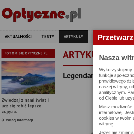
Przetwar
AKTUALNOŚCI
TESTY
ARTYKUŁY
APARATY
OBIEKT
ARTYKUŁY
FOTOMISJE OPTYCZNE.PL
Nasza wit
Wykorzystujemy pl
Legendarne lornetki
funkcje społeczno
prawidłowego dzia
naszej witryny, 
analitycznym. Pa
od Ciebie lub uzy
Zwiedzaj z nami świat i
ucz się robić lepsze
Masz możliwość z
zdjęcia.
internetowej. Jeś
cookies w twoim u
Więcej informacji
witrynę.
Jeżeli nie zmienis