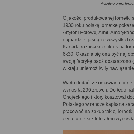
Przedwojenna lorne
O jakości produkowanej lornetki 
1930 roku polską lornetkę poka
Artylerii Polowej Armii Amerykańs
najbardziej jasną ze wszystkich
Kanada rozpisała konkurs na lorn
6x30. Okazała się ona być najle
swoją fabrykę bądź dostarczono g
w kraju uniemożliwiły nawiązani
Warto dodać, że omawiana lornetk
wynosiła 290 złotych. Do tego nal
Chojeckiego i który kosztował d
Polskiego w randze kapitana zara
pracować na zakup takiej lornetki
cena lornetki z futerałem wynosiła