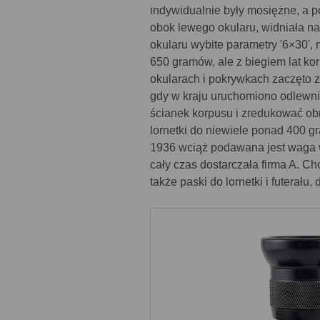
indywidualnie były mosiężne, a po
obok lewego okularu, widniała n
okularu wybite parametry '6×30', n
650 gramów, ale z biegiem lat ko
okularach i pokrywkach zaczęto 
gdy w kraju uruchomiono odlewni
ścianek korpusu i zredukować ob
lornetki do niewiele ponad 400 g
1936 wciąż podawana jest waga w
cały czas dostarczała firma A. C
także paski do lornetki i futerału,