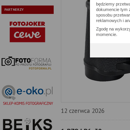
będziemy przetwa
dokumencie tym zn
PARTNERZY
sposobu przetwar
reklamowych i an
Zgodę na wykorzy
momencie.
12 czerwca 2026