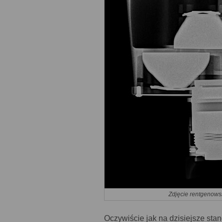
Zdjęcie rentgenowsk
Oczywiście jak na dzisiejsze sta