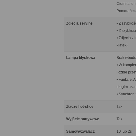
Ciemna tona
Pomarańczow
Zdjęcia seryjne
• Z szybkoś
• Z szybkoś
• Zdjęcia z
klatek).
Lampa błyskowa
Brak wbudo
• W komplec
liczbie prz
• Funkcje: 
długim czas
• Synchroni
Złącze hot-shoe
Tak
Wyjście statywowe
Tak
Samowyzwalacz
10 lub 2s