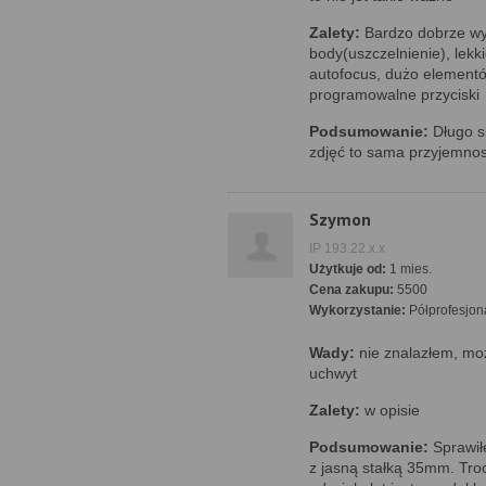
Zalety:
Bardzo dobrze w
body(uszczelnienie), lekki
autofocus, dużo elementó
programowalne przyciski
Podsumowanie:
Długo si
zdjęć to sama przyjemnos
Szymon
IP 193.22.x.x
Użytkuje od:
1 mies.
Cena zakupu:
5500
Wykorzystanie:
Półprofesjon
Wady:
nie znalazłem, moż
uchwyt
Zalety:
w opisie
Podsumowanie:
Sprawił
z jasną stałką 35mm. Tro