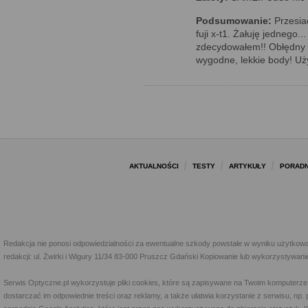
Podsumowanie:
Przesiad
fuji x-t1. Żałuję jednego..
zdecydowałem!! Obłędny 
wygodne, lekkie body! Uży
AKTUALNOŚCI
TESTY
ARTYKUŁY
PORADN
Redakcja nie ponosi odpowiedzialności za ewentualne szkody powstałe w wyniku użytkowa
redakcji: ul. Żwirki i Wigury 11/34 83-000 Pruszcz Gdański Kopiowanie lub wykorzystywan
Serwis Optyczne.pl wykorzystuje pliki cookies, które są zapisywane na Twoim komputerze
dostarczać im odpowiednie treści oraz reklamy, a także ułatwia korzystanie z serwisu, 