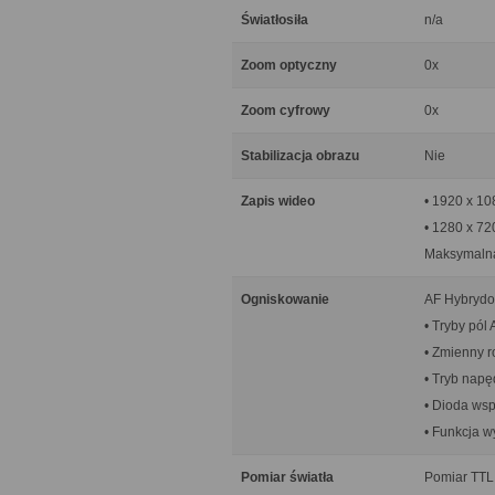
Światłosiła
n/a
Zoom optyczny
0x
Zoom cyfrowy
0x
Stabilizacja obrazu
Nie
Zapis wideo
• 1920 x 10
• 1280 x 72
Maksymalna 
Ogniskowanie
AF Hybrydow
• Tryby pól 
• Zmienny r
• Tryb napę
• Dioda ws
• Funkcja w
Pomiar światła
Pomiar TTL