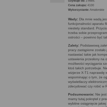
Użytkuje od:
3 mies.
Cena zakupu:
4100
Wykorzystanie:
Amatorskie
Wady:
Dla mnie wadą jes
funkcjonalności aparatu f
niestety standard. Przyci
trzeba sobie przeprogra
ostrości – powinno być ta
Zalety:
Podstawową zaletą
pracy zastąpione zostało 
nastawiać takie jak komp
ustawienia przesłony na o
możliwości wyciągania szc
ktoś takich potrzebuje. N
wizjerze X-T1 naprawdę w
wspominając o tym, że ogl
wyświetlaczy elektronicz
zdecydować czy robić w R
Podsumowanie:
Nie jest
mamy tutaj pokręteł z pre
wybitne osiągnięcie jakie