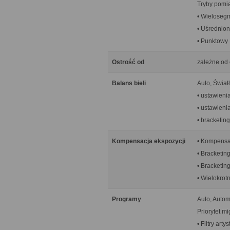
Tryby pomia
• Wieloseg
• Uśrednion
• Punktowy
Ostrość od
zależne od
Balans bieli
Auto, Świat
• ustawien
• ustawieni
• bracketing
Kompensacja ekspozycji
• Kompensac
• Bracketing:
• Bracketin
• Wielokrot
Programy
Auto, Autom
Priorytet mi
• Filtry ar