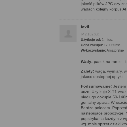
jakość plików JPG czy zna
wadach kolejny korpus AP
ievil
IP 2.102.x.x
Użytkuje od:
1 mies.
Cena zakupu:
1700 funto
Wykorzystanie:
Amatorskie
Wady:
pasek na ramie - tr
Zalety:
waga, wymiary, wy
jakosc dostepnej optyki
Podsumowanie:
Jestem 
ucze. Uzytkuje X-T1 wra
niedlugo dokupie 50-140m
genialny aparat. Wreszcie
Bardzo polecam. Poprzed
nastepujace propozycje: 
popstrykania kazdym z wyz
wg. mnie sprzet dzieki kt