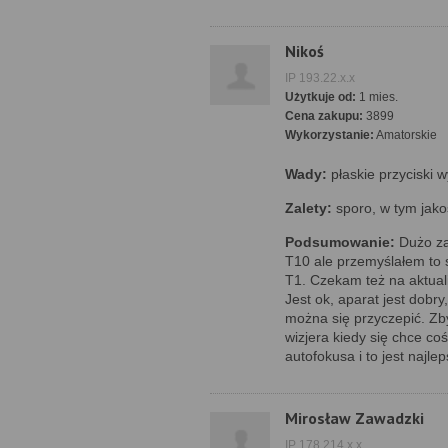
Nikoś
IP 193.22.x.x
Użytkuje od:
1 mies.
Cena zakupu:
3899
Wykorzystanie:
Amatorskie
Wady:
płaskie przyciski 
Zalety:
sporo, w tym jako
Podsumowanie:
Dużo zal
T10 ale przemyślałem to 
T1. Czekam też na aktua
Jest ok, aparat jest dobry
można się przyczepić. Zby
wizjera kiedy się chce co
autofokusa i to jest najle
Mirosław Zawadzki
IP 178.214.x.x