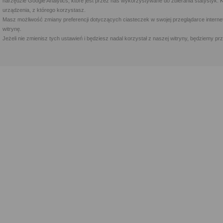
narzędzie Google Analytics, które jest przez nas wykorzystywane do zbierania statystyk. 
urządzenia, z którego korzystasz.
Masz możliwość zmiany preferencji dotyczących ciasteczek w swojej przeglądarce internet
witrynę.
Jeżeli nie zmienisz tych ustawień i będziesz nadal korzystał z naszej witryny, będziemy 