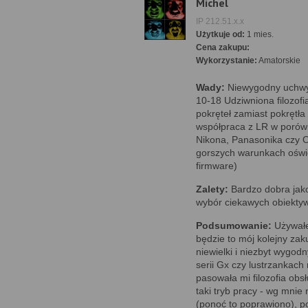
Michel
IP 212.51.x.x
Użytkuje od:
1 mies.
Cena zakupu:
Wykorzystanie:
Amatorskie
Wady:
Niewygodny uchwyt
10-18 Udziwniona filozof
pokręteł zamiast pokrętła
współpraca z LR w porów
Nikona, Panasonika czy 
gorszych warunkach oświ
firmware)
Zalety:
Bardzo dobra jak
wybór ciekawych obiekt
Podsumowanie:
Używałe
będzie to mój kolejny zaku
niewielki i niezbyt wygo
serii Gx czy lustrzankach
pasowała mi filozofia obsł
taki tryb pracy - wg mnie
(ponoć to poprawiono), p