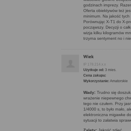
godzinach imprezy. Raze
Oferta obiektywów też jes
minimum. Na jakość tych 
Porównując X-T1 do X-pr
począwszy. Decyzji o całk
wizja kilku kilogramów mni
trzyma sentyment no i ni
Wiek
IP 178.214.x.x
Użytkuje od:
3 mies.
Cena zakupu:
Wykorzystanie:
Amatorskie
Wady:
Trudno się doszuk
wrażenie niepewnego chwy
tego nie czułem. Przy jas
1/4000 s, to było mało, a
elektroniczna migawke do
sytuacji to załatwia spraw
Zalety:
Jakość zdjęć,,,,,,,