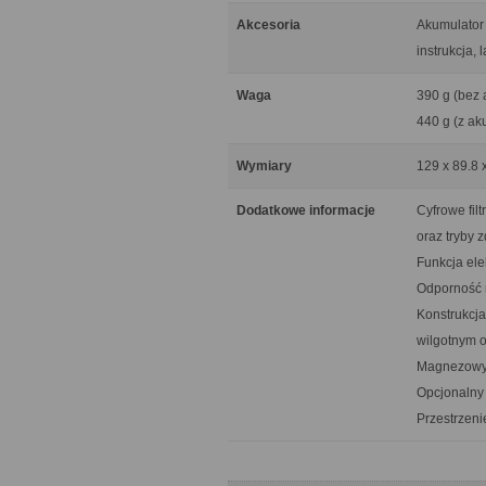
Akcesoria
Akumulator
instrukcja,
Waga
390 g (bez 
440 g (z ak
Wymiary
129 x 89.8 
Dodatkowe informacje
Cyfrowe filt
oraz tryby 
Funkcja ele
Odporność 
Konstrukcja
wilgotnym o
Magnezowy
Opcjonalny
Przestrzen