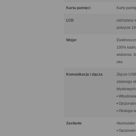
Karta pamięci
Karty pami
LCD
odchylany w
pokrycie 1
Wizjer
Elektronicz
100% kadru,
widzenia: 3
oka
Komunikacja i złącza
Złącze USB 
zdalnego st
błyskowych
• Wbudowan
• Opcjonal
• Obsługa w
Zasilanie
Akumulator
• Opcjonal