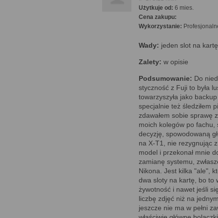
Użytkuje od:
6 mies.
Cena zakupu:
Wykorzystanie:
Profesjonaln
Wady:
jeden slot na kart
Zalety:
w opisie
Podsumowanie:
Do nied
styczność z Fuji to była l
towarzyszyła jako backu
specjalnie też śledziłem 
zdawałem sobie sprawę z
moich kolegów po fachu, s
decyzję, spowodowaną głó
na X-T1, nie rezygnując
model i przekonał mnie d
zamianę systemu, zwłaszcz
Nikona. Jest kilka "ale"
dwa sloty na kartę, bo t
żywotność i nawet jeśli si
liczbę zdjęć niż na jedny
jeszcze nie ma w pełni 
właściwie główne bolączki