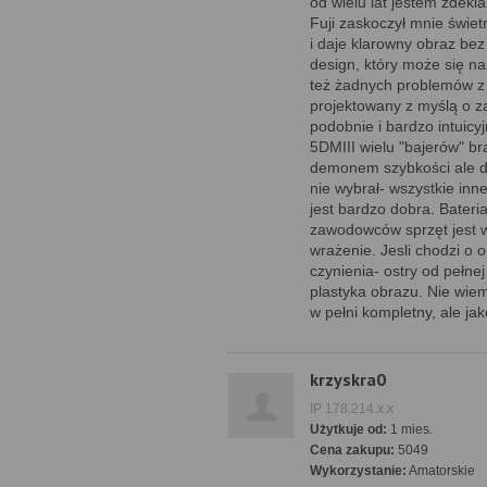
od wielu lat jestem zdek
Fuji zaskoczył mnie świetn
i daje klarowny obraz bez
design, który może się na
też żadnych problemów z o
projektowany z myślą o 
podobnie i bardzo intuicy
5DMIII wielu "bajerów" bra
demonem szybkości ale d
nie wybrał- wszystkie inn
jest bardzo dobra. Bateri
zawodowców sprzęt jest w
wrażenie. Jesli chodzi o 
czynienia- ostry od pełne
plastyka obrazu. Nie wiem
w pełni kompletny, ale jak
krzyskra0
IP 178.214.x.x
Użytkuje od:
1 mies.
Cena zakupu:
5049
Wykorzystanie:
Amatorskie