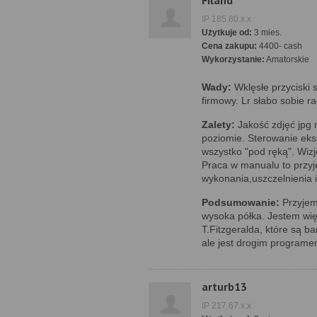
Filand
IP 185.80.x.x
Użytkuje od:
3 mies.
Cena zakupu:
4400- cash
Wykorzystanie:
Amatorskie
Wady:
Wklęsłe przyciski s
firmowy. Lr słabo sobie rad
Zalety:
Jakość zdjęć jpg
poziomie. Sterowanie eksp
wszystko "pod ręką". Wizje
Praca w manualu to przyj
wykonania,uszczelnienia i
Podsumowanie:
Przyjemn
wysoka półka. Jestem wię
T.Fitzgeralda, które są b
ale jest drogim programe
arturb13
IP 217.67.x.x