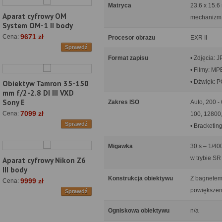
Matryca
23.6 x 15.6
Aparat cyfrowy OM
mechanizm 
System OM-1 II body
9671 zł
Cena:
Procesor obrazu
EXR II
Sprawdź
Format zapisu
• Zdjęcia:
• Filmy: M
• Dźwięk: 
Obiektyw Tamron 35-150
mm f/2-2.8 DI III VXD
Sony E
Zakres ISO
Auto, 200 -
7099 zł
Cena:
100, 12800,
Sprawdź
• Bracketing
Migawka
30 s – 1/40
w trybie SR
Aparat cyfrowy Nikon Z6
III body
Konstrukcja obiektywu
Z bagnetem 
9999 zł
Cena:
powiększeni
Sprawdź
Ogniskowa obiektywu
n/a