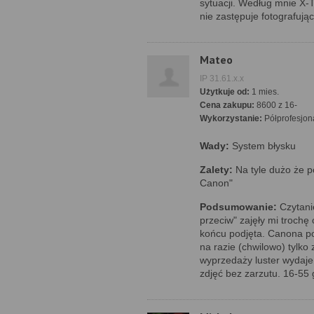
sytuacji. Według mnie X-
nie zastępuje fotografuj
Mateo
IP 31.61.x.x
Użytkuje od:
1 mies.
Cena zakupu:
8600 z 16-
Wykorzystanie:
Półprofesjon
Wady:
System błysku
Zalety:
Na tyle dużo że 
Canon"
Podsumowanie:
Czytanie
przeciw" zajęły mi trochę
końcu podjęta. Canona po
na razie (chwilowo) tylko
wyprzedaży luster wydaje s
zdjęć bez zarzutu. 16-55 