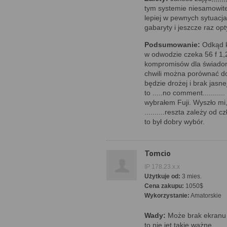
tym systemie niesamowite
lepiej w pewnych sytuacjac
gabaryty i jeszcze raz opt
Podsumowanie:
Odkąd ku
w odwodzie czeka 56 f 1,2.
kompromisów dla świadome
chwili można porównać do t
będzie drożej i brak jas
to .....no comment.......
wybrałem Fuji. Wyszło mi, 
..........reszta zależy od
to był dobry wybór.
Tomcio
IP 178.23.x.x
Użytkuje od:
3 mies.
Cena zakupu:
1050$
Wykorzystanie:
Amatorskie
Wady:
Może brak ekranu 
to nie jet takie ważne