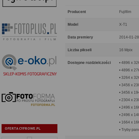
Producent
Fujifilm
Model
X-T1
Data premiery
2014-01-28
Liczba pikseli
16 Mpix
Dostępne rozdzielczości
• 4896 x 32
• 4896 x 27
• 3264 x 32
• 3456 x 23
• 3456 x 19
• 2304 x 23
• 2496 x 
• 2496 x 14
• 1664 x 16
OFERTA CYFROWE.PL
• Tryby pa