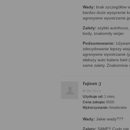
Wady:
brak szczegółów w
bardzo duże wysycenie ko
agresywne wyostrzanie j
Zalety:
szybki autofocus, 
body, znakomity wizjer
Podsumowanie:
Używam 
zdecydowanie lepszy wizje
agresywne wyostrzanie (j
słabszy auto balans biel
same zalety. Znakomicie
fujison ;)
IP 89.74.x.x
Użytkuje od:
1 mies.
Cena zakupu:
6500
Wykorzystanie:
Amatorskie
Wady:
Jakie wady???
Zalety:
SAME!! Cudo nie a