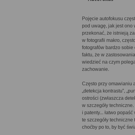
Pojęcie autofokusu częst
pod uwagę, jak jest ono 
przekonać, że istnieją z
w fotografii makro, częst
fotografów bardzo sobie 
faktu, że w zastosowani
wiedzieć na czym polega
zachowanie.
Często przy omawianiu au
„detekcja kontrastu”, „
ostrości (zwłaszcza dete
w szczegóły techniczne.
i patenty... łatwo popaś
te szczegóły techniczne
choćby po to, by być św