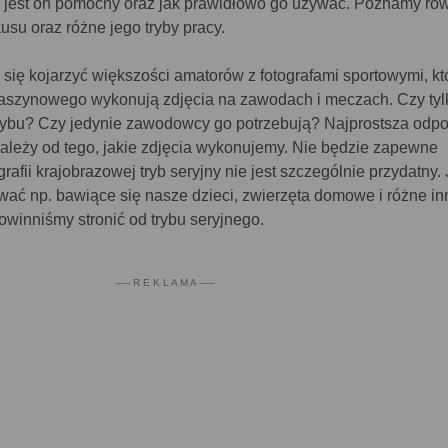
h jest on pomocny oraz jak prawidłowo go używać. Poznamy ró
usu oraz różne jego tryby pracy.
 się kojarzyć większości amatorów z fotografami sportowymi, kt
aszynowego wykonują zdjęcia na zawodach i meczach. Czy tylk
trybu? Czy jedynie zawodowcy go potrzebują? Najprostsza odp
 zależy od tego, jakie zdjęcia wykonujemy. Nie będzie zapewne
afii krajobrazowej tryb seryjny nie jest szczególnie przydatny. 
wać np. bawiące się nasze dzieci, zwierzęta domowe i różne in
winniśmy stronić od trybu seryjnego.
----- R E K L A M A -----