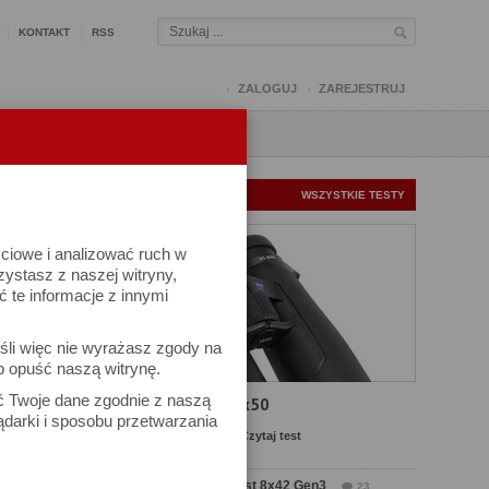
KONTAKT
RSS
ZALOGUJ
ZAREJESTRUJ
Q
FORUM
FOTOMISJE
NOWE TESTY
WSZYSTKIE TESTY
ściowe i analizować ruch w
rzystasz z naszej witryny,
te informacje z innymi
śli więc nie wyrażasz zgody na
b opuść naszą witrynę.
ać Twoje dane zgodnie z naszą
Test Carl Zeiss SFL 8x50
ądarki i sposobu przetwarzania
Komentarze: 13
Czytaj test
Test Delta Optical Forest 8x42 Gen3
23