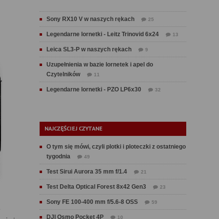
Sony RX10 V w naszych rękach
25
Legendarne lornetki - Leitz Trinovid 6x24
13
Leica SL3-P w naszych rękach
9
Uzupełnienia w bazie lornetek i apel do
Czytelników
11
Legendarne lornetki - PZO LP6x30
32
NAJCZĘŚCIEJ CZYTANE
O tym się mówi, czyli plotki i ploteczki z ostatniego
tygodnia
49
Test Sirui Aurora 35 mm f/1.4
21
Test Delta Optical Forest 8x42 Gen3
23
Sony FE 100-400 mm f/5.6-8 OSS
59
ę
DJI Osmo Pocket 4P
10