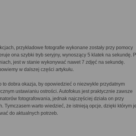
ekcjach, przykładowe fotografie wykonane zostały przy pomocy
eruje ona szybki tryb seryjny, wynoszący 5 klatek na sekundę. 
iach, jest w stanie wykonywać nawet 7 zdjęć na sekundę.
powiemy w dalszej części artykułu.
o to dobra okazja, by opowiedzieć o niezwykle przydatnym
znym ustawianiu ostrości. Autofokus jest praktycznie zawsze
atorów fotografowania, jednak najczęściej działa on przy
 Tymczasem warto wiedzieć, że istnieją opcje, dzięki którym j
ać do aktualnych potrzeb.