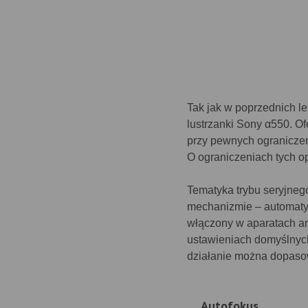
Tak jak w poprzednich l
lustrzanki Sony α550. Of
przy pewnych ograniczen
O ograniczeniach tych o
Tematyka trybu seryjneg
mechanizmie – automatyc
włączony w aparatach am
ustawieniach domyślnych.
działanie można dopasow
Autofokus