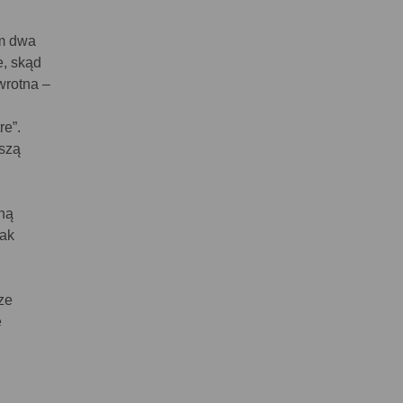
em dwa
e, skąd
wrotna –
re”.
szą
eną
nak
ze
e