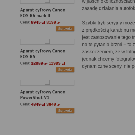
w jakich okolicznościac
zasadę działania autofok
Aparat cyfrowy Canon
EOS R6 mark II
8945 zł
8199 zł
Szybki tryb seryjny może
Cena:
Sprawdź
z prędkością karabinu m
jest zastosowanie tego 
na te pytania brzmi – to
Aparat cyfrowy Canon
zaskoczeniem, że w fotogr
EOS R5
jednak chcemy fotografo
12989 zł
11999 zł
Cena:
dynamiczne sceny, nie po
Sprawdź
Aparat cyfrowy Canon
PowerShot V1
4349 zł
3649 zł
Cena:
Sprawdź