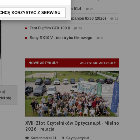
Test Sirui Aurora 35 mm f/1.4
21
CHCĘ KORZYSTAĆ Z SERWISU
Test Swarovski CL Companion 8x30 (2026)
22
Test Fujifilm GFX 100 II
76
Sony RX10 V - test trybu filmowego
9
NOWE ARTYKUŁY
WSZYSTKIE ARTYKUŁY
kuj
iel się
XVIII Zlot Czytelników Optyczne.pl - Mielno
2026 - relacja
Komentarze: 11
Czytaj artykuł