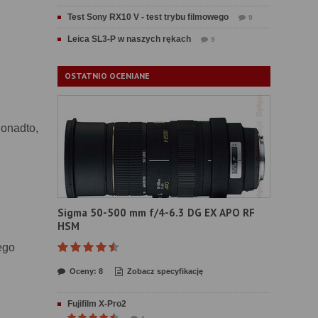
Test Sony RX10 V - test trybu filmowego
9
Leica SL3-P w naszych rękach
9
OSTATNIO OCENIANE
Ponadto,
Sigma 50-500 mm f/4-6.3 DG EX APO RF
HSM
ego
Oceny: 8
Zobacz specyfikację
Fujifilm X-Pro2