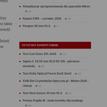
wnież
Aktualizacje oprogramowania dla aparatów Nikon
10
órzy
Raport CIPA - czerwiec 2026
39
o takie
Pergear 50 mm f/1.4
3
owiedź
Jeżeli
OSTATNIO KOMENTOWANE
ne
Test Carl Zeiss SFL 8x50
13
Sigma C 18-50 mm f/2.8 DC DN - pierwsze
wrażenia
80
Test Delta Optical Forest 8x42 Gen3
23
XVIII Zlot Czytelników Optyczne.pl - Mielno 2026 -
relacja
11
Test Sirui Aurora 35 mm f/1.4
21
Pentax Papilio III - mała lornetka dla każdego
19