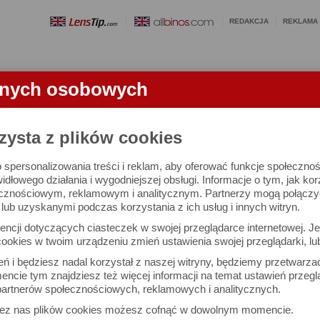
REDAKCJA
REKLAMA
anych osobowych
OBIEKTYWY
LORNETKI
SŁOWNICZEK
RANKINGI
FA
zysta z plików cookies
 spersonalizowania treści i reklam, aby oferować funkcje społeczno
rybu seryjnego i autofokusu
widłowego działania i wygodniejszej obsługi. Informacje o tym, jak ko
cznościowym, reklamowym i analitycznym. Partnerzy mogą połączyć 
ub uzyskanymi podczas korzystania z ich usług i innych witryn.
ncji dotyczących ciasteczek w swojej przeglądarce internetowej. Je
ookies w twoim urządzeniu zmień ustawienia swojej przeglądarki, lu
ień i będziesz nadal korzystał z naszej witryny, będziemy przetwarz
ncie tym znajdziesz też więcej informacji na temat ustawień przegl
artnerów społecznościowych, reklamowych i analitycznych.
zez nas plików cookies możesz cofnąć w dowolnym momencie.