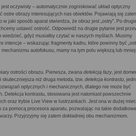
u jest oczywisty – automatycznie zogniskować układ optyczny
ć ostre obrazy interesujących nas obiektów. Pojawiają się zat
 w jaki sposób aparat stwierdza, że obraz jest „ostry”. Po drugi
 chcemy ustawić ostrość. Odpowiedź na drugie pytanie jest prze
o wiedzieć, gdyż musiałby czytać w naszych myślach. Musimy
intencje – wskazując fragmenty kadru, które powinny być „ost
o mechanizmu autofokusu, mamy na tym polu większą lub mniej
miary ostrości obrazu. Pierwsza, zwana
detekcją fazy
, jest dom
 i skuteczniejsza niż druga metoda, tzw.
detekcja kontrastu
, jed
ozwiązań optycznych i mechanicznych, dlatego nie może być
 Detekcja kontrastu, stosowana jest natomiast powszechnie
h oraz trybie Live View w lustrzankach. Jest ona w dużej mier
 za pomocą procesora aparatu, pozwalając na takie dodatkow
 twarzy. Przyjrzyjmy się zatem dokładniej obu mechanizmom.