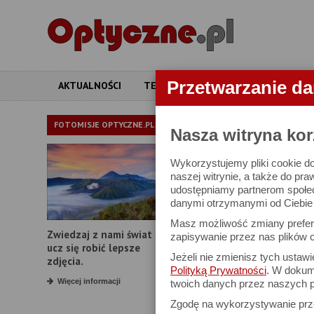
Przetwarzanie d
AKTUALNOŚCI
TESTY
ARTYKUŁY
APARATY
PORADNIKI
FOTOMISJE OPTYCZNE.PL
Nasza witryna kor
Wykorzystujemy pliki cookie do
Wykorzystanie t
naszej witrynie, a także do pra
udostępniamy partnerom społe
danymi otrzymanymi od Ciebie l
Masz możliwość zmiany prefere
Zwiedzaj z nami świat i
zapisywanie przez nas plików c
ucz się robić lepsze
Jeżeli nie zmienisz tych ustaw
zdjęcia.
Polityką Prywatności
. W dokume
Więcej informacji
twoich danych przez naszych p
Zgodę na wykorzystywanie pr