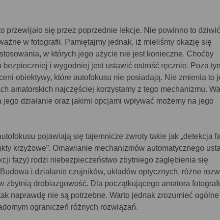
o przewijało się przez poprzednie lekcje. Nie powinno to dziwić
ważne w fotografii. Pamiętajmy jednak, iż mieliśmy okazję się
astosowania, w których jego użycie nie jest konieczne. Choćby
o bezpieczniej i wygodniej jest ustawić ostrość ręcznie. Poza ty
ceni obiektywy, które autofokusu nie posiadają. Nie zmienia to 
ach amatorskich najczęściej korzystamy z tego mechanizmu. Wa
 jego działanie oraz jakimi opcjami wpływać możemy na jego
tofokusu pojawiają się tajemnicze zwroty takie jak „detekcja fa
punkty krzyżowe”. Omawianie mechanizmów automatycznego ust
kcji fazy) rodzi niebezpieczeństwo zbytniego zagłębienia się
 Budowa i działanie czujników, układów optycznych, różne rozw
ć w zbytnią drobiazgowość. Dla początkującego amatora fotogra
 tak naprawdę nie są potrzebne. Warto jednak zrozumieć ogólne
iadomym ograniczeń różnych rozwiązań.