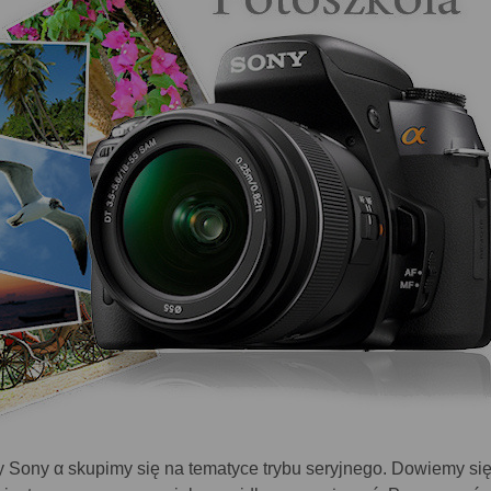
ły Sony α skupimy się na tematyce trybu seryjnego. Dowiemy si