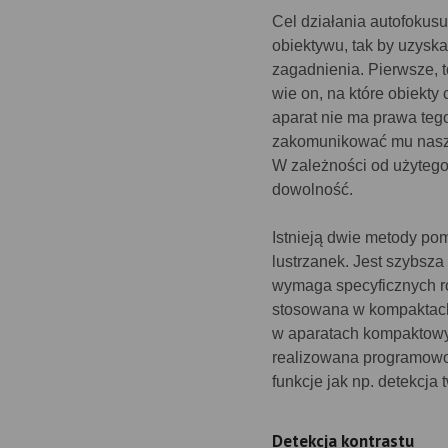
Cel działania autofokus
obiektywu, tak by uzyska
zagadnienia. Pierwsze, to
wie on, na które obiekty
aparat nie ma prawa teg
zakomunikować mu nasze 
W zależności od użyteg
dowolność.
Istnieją dwie metody po
lustrzanek. Jest szybsza
wymaga specyficznych r
stosowana w kompaktach.
w aparatach kompaktowyc
realizowana programowo
funkcje jak np. detekcja
Detekcja kontrastu