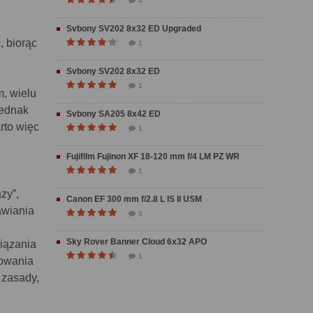
4
Svbony SV202 8x32 ED Upgraded
, biorąc
1
Svbony SV202 8x32 ED
1
m, wielu
jednak
Svbony SA205 8x42 ED
rto więc
1
Fujifilm Fujinon XF 18-120 mm f/4 LM PZ WR
1
zy”,
Canon EF 300 mm f/2.8 L IS II USM
awiania
3
Sky Rover Banner Cloud 6x32 APO
iązania
1
fowania
 zasady,