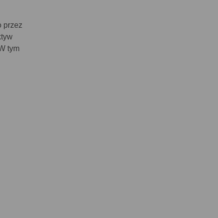
o przez
ktyw
 W tym