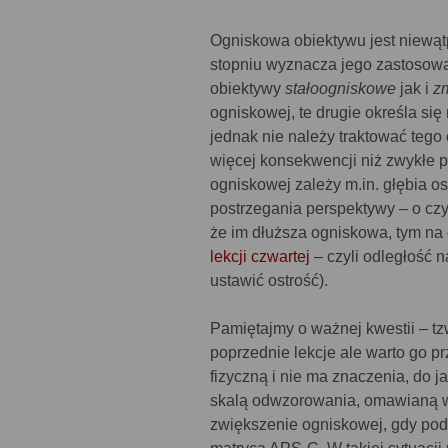
Ogniskowa obiektywu jest niewąt
stopniu wyznacza jego zastosowa
obiektywy
stałoogniskowe
jak i
z
ogniskowej, te drugie określa s
jednak nie należy traktować tego
więcej konsekwencji niż zwykłe 
ogniskowej zależy m.in. głębia os
postrzegania perspektywy – o cz
że im dłuższa ogniskowa, tym na
lekcji czwartej
– czyli odległość 
ustawić ostrość).
Pamiętajmy o ważnej kwestii – t
poprzednie lekcje ale warto go p
fizyczną i nie ma znaczenia, do 
skalą odwzorowania, omawianą
zwiększenie ogniskowej, gdy pode