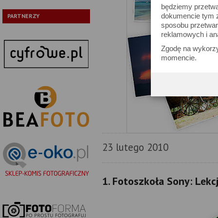
będziemy przetwa
dokumencie tym zn
PARTNERZY
sposobu przetwar
reklamowych i an
Zgodę na wykorzy
momencie.
23 lutego 2010
1. Fotoszkoła Sony: Lekc