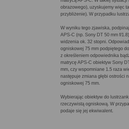
matrycą APS-C. W takiej sytuacji 
obrazowego), uzyskujemy więc ta
przybliżenie). W przypadku lustr
W wyniku tego zjawiska, podpina
APS-C (np. Sony DT 50 mm f/1.8)
widzenia ok. 32 stopni. Odpowia
ogniskowej 75 mm podpiętego do 
z określeniem odpowiednika bąd
matrycę APS-C obiektyw Sony DT
mm, czy wspomniane 1.5 raza więc
następuje zmiana głębi ostrości
ogniskowej 75 mm.
Wybierając obiektyw do lustrzank
rzeczywistą ogniskową. W przypa
podaje się jej ekwiwalent.