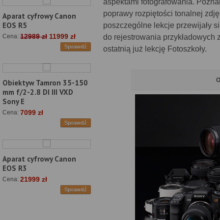
aspektami fotografowania. Poznal
poprawy rozpiętości tonalnej zdję
Aparat cyfrowy Canon
EOS R5
poszczególne lekcje przewijały 
12989 zł
11999 zł
do rejestrowania przykładowych 
Cena:
Sprawdź
ostatnią już lekcję Fotoszkoły.
O
Obiektyw Tamron 35-150
mm f/2-2.8 DI III VXD
Sony E
7099 zł
Cena:
Sprawdź
Aparat cyfrowy Canon
EOS R3
21999 zł
Cena:
Sprawdź