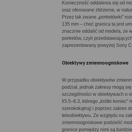
Konieczność oddalenia się od mo
oraz oferowane zbliżenie, w natur
Przez tak zwane „portretówki” r
135 mm – choć granica ta jest um
znacznie oddalić od modela, ze 
portretów, czyli przedstawiający
zaprezentowany powyżej Sony Car
Obiektywy zmiennoogniskowe
W przypadku obiektywów zmienno
podział, jednak zakresy mogą się
szczególności w obiektywach o 
f/3.5–6.3, którego „krótki koniec
szerokokątną) i poprzez zakres 
teleobiektywu. Ze względu na za
zmiennoogniskowe podzielić moż
granice pomiędzy nimi są bardzie