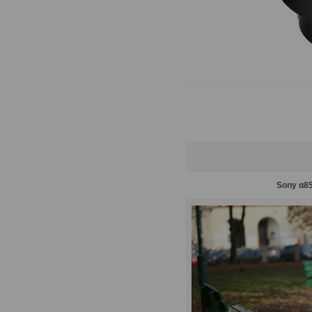
Sony α85