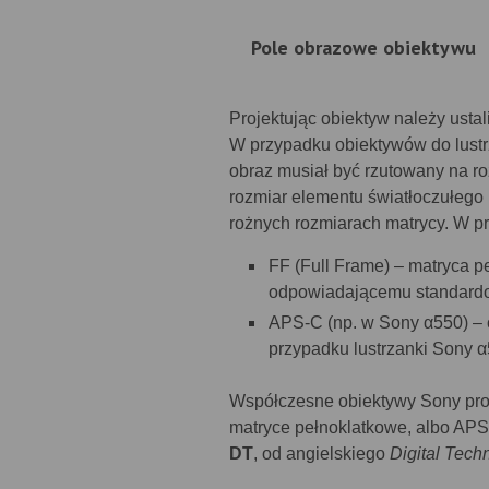
Pole obrazowe obiektywu
Projektując obiektyw należy usta
W przypadku obiektywów do lustr
obraz musiał być rzutowany na ro
rozmiar elementu światłoczułego n
rożnych rozmiarach matrycy. W p
FF (Full Frame) – matryca p
odpowiadającemu standard
APS-C (np. w Sony α550) – cz
przypadku lustrzanki Sony α
Współczesne obiektywy Sony proj
matryce pełnoklatkowe, albo APS
DT
, od angielskiego
Digital Tech