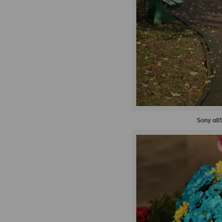
Sony α85