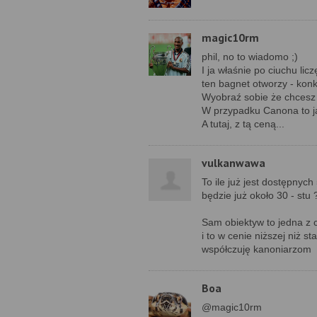
magic10rm
phil, no to wiadomo ;)
I ja właśnie po ciuchu li
ten bagnet otworzy - konk
Wyobraź sobie że chcesz 
W przypadku Canona to j
A tutaj, z tą ceną...
vulkanwawa
To ile już jest dostępnych
będzie już około 30 - stu 
Sam obiektyw to jedna z 
i to w cenie niższej niż 
współczuję kanoniarzom
Boa
@magic10rm