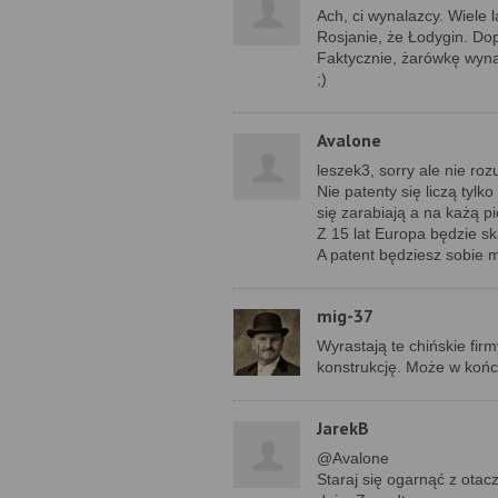
Ach, ci wynalazcy. Wiele l
Rosjanie, że Łodygin. Do
Faktycznie, żarówkę wynal
;)
Avalone
leszek3, sorry ale nie ro
Nie patenty się liczą tylk
się zarabiają a na każą p
Z 15 lat Europa będzie s
A patent będziesz sobie 
mig-37
Wyrastają te chińskie firm
konstrukcję. Może w końc
JarekB
@Avalone
Staraj się ogarnąć z otac