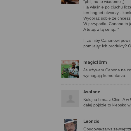
"phil, no to wiadomo ;)
I ja właśnie po ciuchu li
ten bagnet otworzy - konk
Wyobraź sobie że chcesz 
W przypadku Canona to j
A tutaj, z tą ceną..."
I, że niby Canonowi powi
pomijając ich produkty?
magic10rm
Ja używam Canona na co d
wymagają komentarza.
Avalone
Kolejna firma z Chin. A w
dalej pójdzie to kiepsko w
Leoncio
Obudowa/zarys zewnętrzny