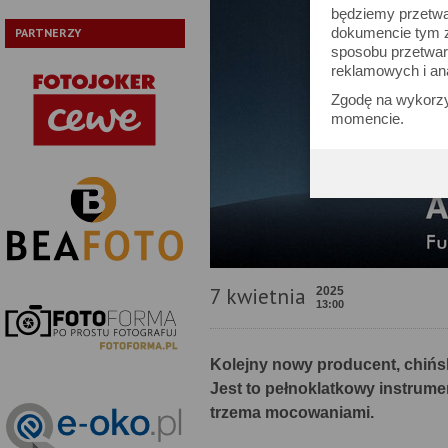
będziemy przetwa
dokumencie tym zn
PARTNERZY
sposobu przetwar
reklamowych i an
Zgodę na wykorzy
momencie.
7 kwietnia
2025
13:00
Kolejny nowy producent, chińs
Jest to pełnoklatkowy instrum
trzema mocowaniami.