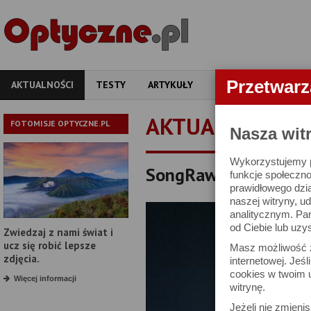
Przetwar
AKTUALNOŚCI
TESTY
ARTYKUŁY
APARATY
OBIEKT
AKTUALNOŚCI
FOTOMISJE OPTYCZNE.PL
Nasza wit
Wykorzystujemy pl
SongRaw 50 mm f/1.
funkcje społeczno
prawidłowego dzia
naszej witryny, 
analitycznym. Pa
od Ciebie lub uzy
Zwiedzaj z nami świat i
ucz się robić lepsze
Masz możliwość z
zdjęcia.
internetowej. Jeś
cookies w twoim u
Więcej informacji
witrynę.
Jeżeli nie zmienis