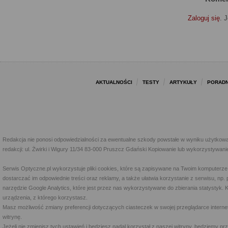
Zaloguj się
. 
AKTUALNOŚCI
TESTY
ARTYKUŁY
PORADN
Redakcja nie ponosi odpowiedzialności za ewentualne szkody powstałe w wyniku użytkowa
redakcji: ul. Żwirki i Wigury 11/34 83-000 Pruszcz Gdański Kopiowanie lub wykorzystywan
Serwis Optyczne.pl wykorzystuje pliki cookies, które są zapisywane na Twoim komputerze
dostarczać im odpowiednie treści oraz reklamy, a także ułatwia korzystanie z serwisu, 
narzędzie Google Analytics, które jest przez nas wykorzystywane do zbierania statystyk. 
urządzenia, z którego korzystasz.
Masz możliwość zmiany preferencji dotyczących ciasteczek w swojej przeglądarce internet
witrynę.
Jeżeli nie zmienisz tych ustawień i będziesz nadal korzystał z naszej witryny, będziemy 