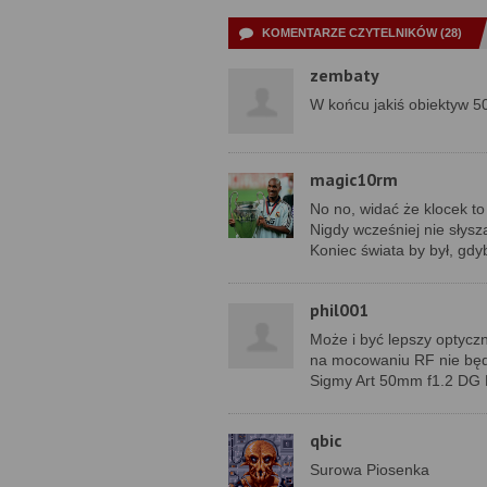
KOMENTARZE CZYTELNIKÓW (28)
zembaty
W końcu jakiś obiektyw 5
magic10rm
No no, widać że klocek to
Nigdy wcześniej nie słysz
Koniec świata by był, gd
phil001
Może i być lepszy optycz
na mocowaniu RF nie będ
Sigmy Art 50mm f1.2 DG D
qbic
Surowa Piosenka