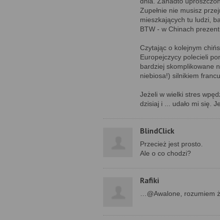
dnia. Zanadto uproszczon
Zupełnie nie musisz przej
mieszkających tu ludzi, b
BTW - w Chinach prezentu
Czytając o kolejnym chiń
Europejczycy polecieli po
bardziej skomplikowane n
niebiosa!) silnikiem fra
Jeżeli w wielki stres wpę
dzisiaj i ... udało mi się
BlindClick
Przecież jest prosto.
Ale o co chodzi?
Rafiki
…@Awalone, rozumiem że 