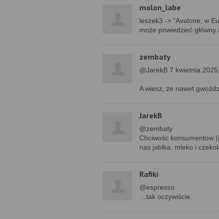
molon_labe
leszek3 -> "Avalone, w Eu
może powiedzieć główny a
zembaty
@JarekB 7 kwietnia 2025
A wiesz, że nawet gwoźdz
JarekB
@zembaty
Chciwośc konsumentow (i 
nas jablka, mleko i czeko
Rafiki
@espresso
…tak oczywiście.