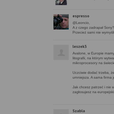
espresso
@Leoncio,
A z czego zadrapał Sony
Przecież sami nie wymyślil
leszek3
Avalone, w Europie mamy t
litografii, na którym w
mikroprocesory na świeci
Uczciwie dodać trzeba, że
umniejsza. A sama firma je
Jak chcesz patrzeć i nie w
zagłosujesz na europejs
Szabla