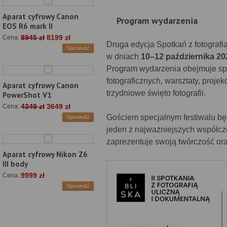
Aparat cyfrowy Canon
Program wydarzenia
EOS R6 mark II
8945 zł
8199 zł
Cena:
Druga edycja Spotkań z fotografi
Sprawdź
w dniach
10–12 października 20
Program wydarzenia obejmuje spo
fotograficznych, warsztaty, proje
Aparat cyfrowy Canon
trzydniowe święto fotografii.
PowerShot V1
4349 zł
3649 zł
Cena:
Gościem specjalnym festiwalu b
Sprawdź
jeden z najważniejszych współcze
zaprezentuje swoją twórczość ora
Aparat cyfrowy Nikon Z6
III body
9999 zł
Cena:
Sprawdź