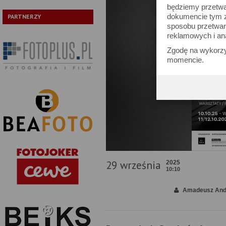
będziemy przetwa
dokumencie tym zn
PARTNERZY
sposobu przetwar
reklamowych i an
Zgodę na wykorzy
momencie.
29 września
2025
10:10
Amadeusz And