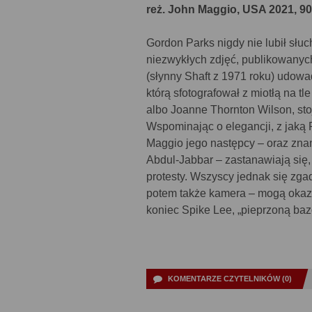
reż. John Maggio, USA 2021, 9
Gordon Parks nigdy nie lubił słu
niezwykłych zdjęć, publikowanych 
(słynny Shaft z 1971 roku) udowadn
którą sfotografował z miotłą na t
albo Joanne Thornton Wilson, sto
Wspominając o elegancji, z jaką 
Maggio jego następcy – oraz znan
Abdul-Jabbar – zastanawiają się,
protesty. Wszyscy jednak się zgad
potem także kamera – mogą okazać
koniec Spike Lee, „pieprzoną baz
KOMENTARZE CZYTELNIKÓW (0)