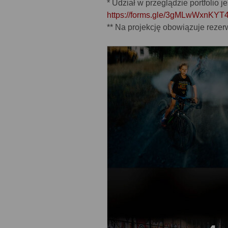
* Udział w przeglądzie portfolio j
https://forms.gle/3gMLwWxnKY
** Na projekcję obowiązuje reze