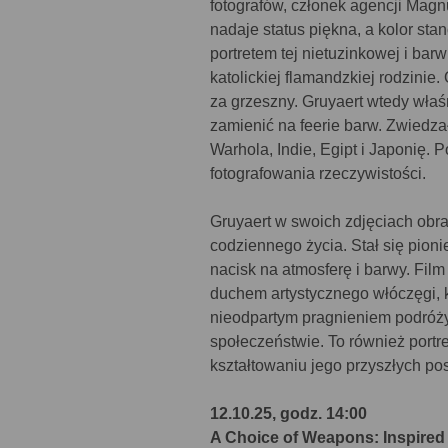
fotografów, członek agencji Magn
nadaje status piękna, a kolor sta
portretem tej nietuzinkowej i bar
katolickiej flamandzkiej rodzinie
za grzeszny. Gruyaert wtedy właśn
zamienić na feerie barw. Zwiedza
Warhola, Indie, Egipt i Japonię.
fotografowania rzeczywistości.
Gruyaert w swoich zdjęciach obraz
codziennego życia. Stał się pioni
nacisk na atmosferę i barwy. Film
duchem artystycznego włóczęgi, k
nieodpartym pragnieniem podróż
społeczeństwie. To również portre
kształtowaniu jego przyszłych po
12.10.25, godz. 14:00
A Choice of Weapons: Inspired