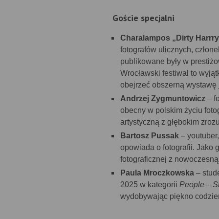
Goście specjalni
Charalampos „Dirty Harrr
fotografów ulicznych, czło
publikowane były w prestiż
Wrocławski festiwal to wyjąt
obejrzeć obszerną wystawę 
Andrzej Zygmuntowicz
– f
obecny w polskim życiu foto
artystyczną z głębokim zroz
Bartosz Pussak
– youtuber,
opowiada o fotografii. Jako 
fotograficznej z nowoczesną
Paula Mroczkowska
– stud
2025 w kategorii
People – S
wydobywając piękno codzie