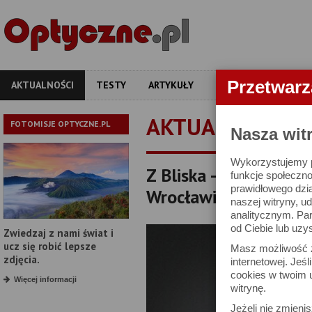
Przetwar
AKTUALNOŚCI
TESTY
ARTYKUŁY
APARATY
OBIEKT
AKTUALNOŚCI
FOTOMISJE OPTYCZNE.PL
Nasza wit
Wykorzystujemy pl
Z Bliska - II Spotkan
funkcje społeczno
prawidłowego dzia
Wrocławiu
naszej witryny, 
analitycznym. Pa
od Ciebie lub uzy
Zwiedzaj z nami świat i
ucz się robić lepsze
Masz możliwość z
zdjęcia.
internetowej. Jeś
cookies w twoim u
Więcej informacji
witrynę.
Jeżeli nie zmienis