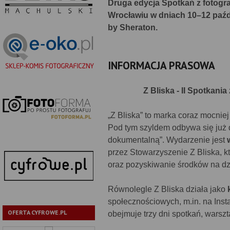
Druga edycja Spotkań z fotogra
Wrocławiu w dniach 10–12 paźd
by Sheraton.
INFORMACJA PRASOWA
Z Bliska - II Spotkani
„Z Bliska” to marka coraz mocniej
Pod tym szyldem odbywa się już d
dokumentalną”. Wydarzenie jest
przez Stowarzyszenie Z Bliska, kt
oraz pozyskiwanie środków na dzi
Równolegle Z Bliska działa jako
społecznościowych, m.in. na Ins
OFERTA CYFROWE.PL
obejmuje trzy dni spotkań, warszt