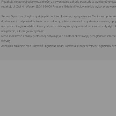
Redakcja nie ponosi odpowiedzialności za ewentualne szkody powstałe w wyniku użytkowa
redakcji: ul. Żwirki i Wigury 11/34 83-000 Pruszcz Gdański Kopiowanie lub wykorzystywan
Serwis Optyczne.pl wykorzystuje pliki cookies, które są zapisywane na Twoim komputerze
dostarczać im odpowiednie treści oraz reklamy, a także ułatwia korzystanie z serwisu, 
narzędzie Google Analytics, które jest przez nas wykorzystywane do zbierania statystyk. 
urządzenia, z którego korzystasz.
Masz możliwość zmiany preferencji dotyczących ciasteczek w swojej przeglądarce internet
witrynę.
Jeżeli nie zmienisz tych ustawień i będziesz nadal korzystał z naszej witryny, będziemy 