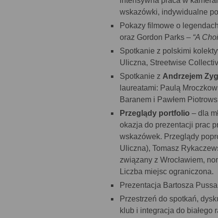
intensywna praca w kameral
wskazówki, indywidualne po
Pokazy filmowe o legendach 
oraz Gordon Parks –
“A Cho
Spotkanie z polskimi kolekty
Uliczna, Streetwise Collecti
Spotkanie z
Andrzejem Zy
laureatami: Paulą Mroczk
Baranem i Pawłem Piotrows
Przeglądy portfolio
– dla m
okazja do prezentacji prac 
wskazówek. Przeglądy popro
Uliczna), Tomasz Rykaczewsk
związany z Wrocławiem, nom
Liczba miejsc ograniczona.
Prezentacja Bartosza Puss
Przestrzeń do spotkań, dysk
klub i integracja do białego 