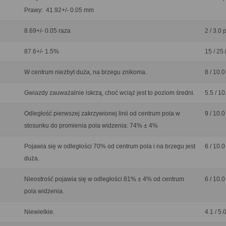
Prawy: 41.92+/- 0.05 mm
8.69+/- 0.05 raza
2 / 3.0 
87.6+/- 1.5%
15 / 25.
W centrum niezbyt duża, na brzegu znikoma.
8 / 10.0
Gwiazdy zauważalnie iskrzą, choć wciąż jest to poziom średni.
5.5 / 10
Odległość pierwszej zakrzywionej linii od centrum pola w
9 / 10.0
stosunku do promienia pola widzenia: 74% ± 4%
Pojawia się w odległości 70% od centrum pola i na brzegu jest
6 / 10.0
duża.
Nieostrość pojawia się w odległości 81% ± 4% od centrum
6 / 10.0
pola widzenia.
Niewielkie.
4.1 / 5.