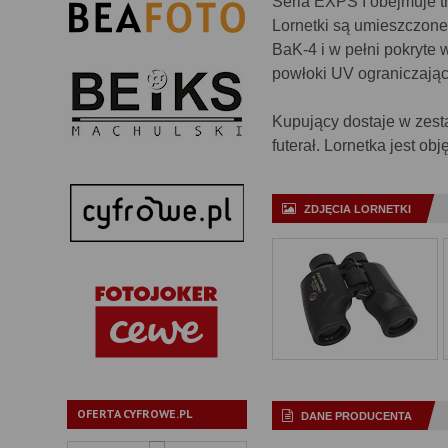
Seria EXPS I obejmuje t
Lornetki są umieszczon
BaK-4 i w pełni pokryt
powłoki UV ograniczając
Kupujący dostaje w zesta
futerał. Lornetka jest ob
ZDJĘCIA LORNETKI
OFERTA CYFROWE.PL
DANE PRODUCENTA