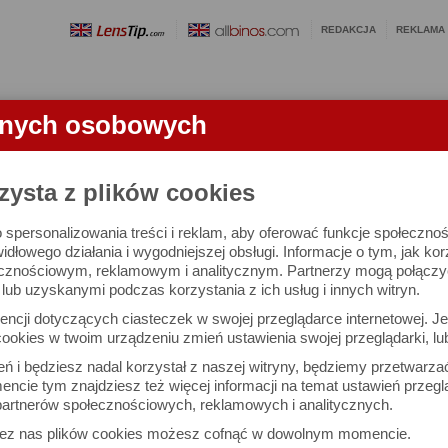
REDAKCJA
REKLAMA
anych osobowych
OBIEKTYWY
LORNETKI
SŁOWNICZEK
RANKINGI
FA
TKI
zysta z plików cookies
 spersonalizowania treści i reklam, aby oferować funkcje społeczno
PS I - test lornetki
widłowego działania i wygodniejszej obsługi. Informacje o tym, jak ko
cznościowym, reklamowym i analitycznym. Partnerzy mogą połączyć 
ub uzyskanymi podczas korzystania z ich usług i innych witryn.
ncji dotyczących ciasteczek w swojej przeglądarce internetowej. Je
ookies w twoim urządzeniu zmień ustawienia swojej przeglądarki, lu
ień i będziesz nadal korzystał z naszej witryny, będziemy przetwarz
ncie tym znajdziesz też więcej informacji na temat ustawień przegl
artnerów społecznościowych, reklamowych i analitycznych.
zez nas plików cookies możesz cofnąć w dowolnym momencie.