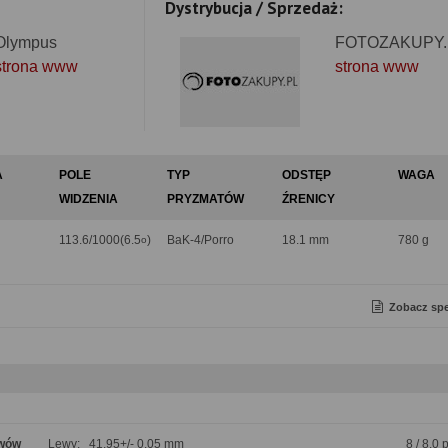
Dystrybucja / Sprzedaż:
Olympus
FOTOZAKUPY.
strona www
strona www
A
POLE
TYP
ODSTĘP
WAGA
WIDZENIA
PRYZMATÓW
ŹRENICY
113.6/1000(6.5
)
BaK-4/Porro
18.1 mm
780 g
o
Zobacz spe
ywów
Lewy: 41.95+/- 0.05 mm
8 / 8.0 