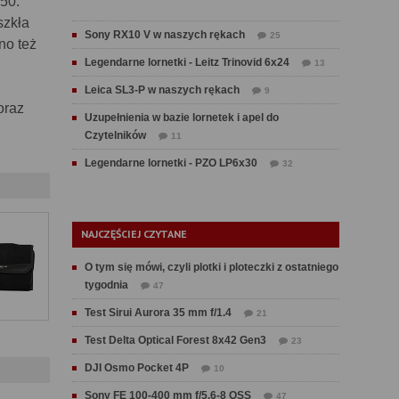
50.
szkła
Sony RX10 V w naszych rękach
25
no też
Legendarne lornetki - Leitz Trinovid 6x24
13
Leica SL3-P w naszych rękach
9
oraz
Uzupełnienia w bazie lornetek i apel do
Czytelników
11
Legendarne lornetki - PZO LP6x30
32
NAJCZĘŚCIEJ CZYTANE
O tym się mówi, czyli plotki i ploteczki z ostatniego
tygodnia
47
Test Sirui Aurora 35 mm f/1.4
21
Test Delta Optical Forest 8x42 Gen3
23
DJI Osmo Pocket 4P
10
Sony FE 100-400 mm f/5.6-8 OSS
47