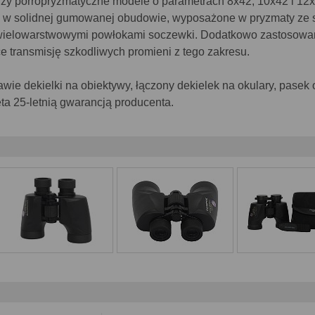
rzy porropryzmatyczne modele o parametrach 8x42, 10x42 i 12x
e w solidnej gumowanej obudowie, wyposażone w pryzmaty ze 
e wielowarstwowymi powłokami soczewki. Dodatkowo zastosowa
e transmisję szkodliwych promieni z tego zakresu.
wie dekielki na obiektywy, łączony dekielek na okulary, pasek 
jęta 25-letnią gwarancją producenta.