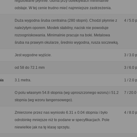
regulowane płynnie. Guma przy obiektywach minimalnie
odstaje. W tej cenie trudno mieć najmniejsze zastrzeżenia.
Duża wygodna śruba centralna (280 stopni). Chodzi płynnie z
4 / 5.0 
należytym oporem. Mostek stabilny, nacisk nie powoduje
rozoogniskowania. Minimalnie pracuje na boki. Metalowa
śruba na prawym okularze, średnio wygodna, rusza soczewką.
Jest wygodne wyjście.
3 / 3.0 
od 58 do 72.1 mm
3 / 6.0 
nia
3.1 metra.
1 / 2.0 
O polu własnym 54.8 stopnia (wg uproszczonego wzoru) i 51.2
7 / 20.0
stopnia (wg wzoru tangensowego).
Zmierzone przez nas wyniosło 6.31 ± 0.04 stopnia i było
4 / 8.0 
odrobinkę mniejsze niż to podane w specyfikacjach. Pole
niewielkie jak na tę klasę sprzętu.