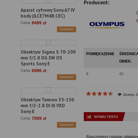
Producent:
Aparat cyfrowy Sony A7 IV
body (ILCE7M4B.CEC)
8499 zł
Cena:
Sprawdź
Obiektyw Sigma S 70-200
POWIĘKSZENIE
ŚREDNIC
mm f/2.8 DG DN OS
OBIEK.
Sports Sony E
6986 zł
Cena:
8
42
Sprawdź
Oceny: 3
Obiektyw Tamron 35-150
mm f/2-2.8 DI III VXD
Sony E
WYNIKI TESTU
7099 zł
Cena:
Sprawdź
Rzeczywisty rozmiar obiekt