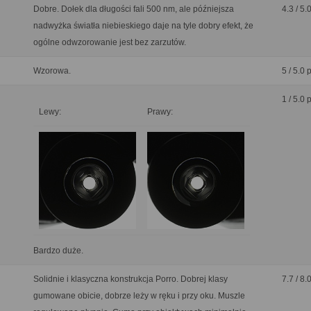
Dobre. Dołek dla długości fali 500 nm, ale późniejsza
4.3 / 5.
nadwyżka światła niebieskiego daje na tyle dobry efekt, że
ogólne odwzorowanie jest bez zarzutów.
Wzorowa.
5 / 5.0 
1 / 5.0 
Lewy:
Prawy:
Bardzo duże.
Solidnie i klasyczna konstrukcja Porro. Dobrej klasy
7.7 / 8.
gumowane obicie, dobrze leży w ręku i przy oku. Muszle