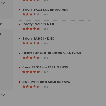
4
0 pkt
Svbony SV202 8x32 ED Upgraded
1
pkt
Svbony SV202 8x32 ED
1
pkt
Svbony SA205 8x42 ED
1
Fujifilm Fujinon XF 18-120 mm f/4 LM PZ WR
1
Canon EF 300 mm f/2.8 L IS II USM
3
Sky Rover Banner Cloud 6x32 APO
1
0 pkt