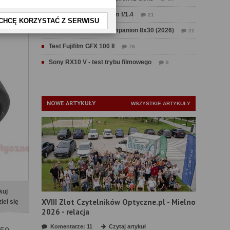
Test Sirui Aurora 35 mm f/1.4
21
CHCĘ KORZYSTAĆ Z SERWISU
Test Swarovski CL Companion 8x30 (2026)
22
Test Fujifilm GFX 100 II
76
Sony RX10 V - test trybu filmowego
9
NOWE ARTYKUŁY
WSZYSTKIE ARTYKUŁY
kuj
XVIII Zlot Czytelników Optyczne.pl - Mielno
iel się
2026 - relacja
Komentarze: 11
Czytaj artykuł