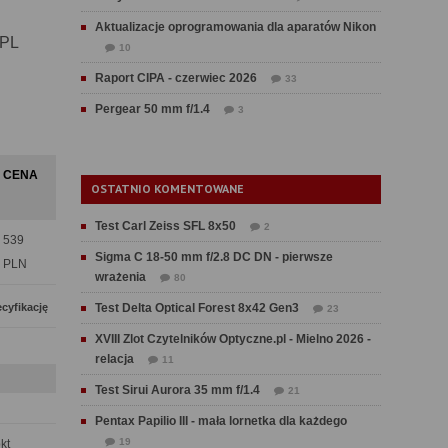
Aktualizacje oprogramowania dla aparatów Nikon
PL
10
Raport CIPA - czerwiec 2026
33
Pergear 50 mm f/1.4
3
CENA
OSTATNIO KOMENTOWANE
Test Carl Zeiss SFL 8x50
2
539
Sigma C 18-50 mm f/2.8 DC DN - pierwsze
PLN
wrażenia
80
cyfikację
Test Delta Optical Forest 8x42 Gen3
23
XVIII Zlot Czytelników Optyczne.pl - Mielno 2026 -
relacja
11
Test Sirui Aurora 35 mm f/1.4
21
Pentax Papilio III - mała lornetka dla każdego
19
pkt