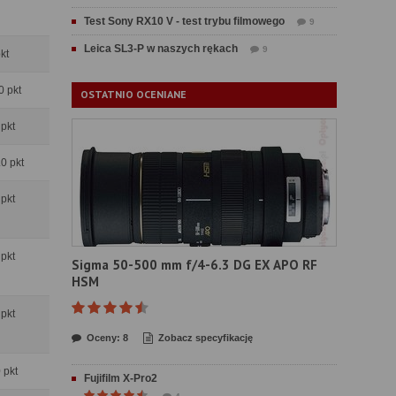
Test Sony RX10 V - test trybu filmowego
9
Leica SL3-P w naszych rękach
9
pkt
0 pkt
OSTATNIO OCENIANE
 pkt
.0 pkt
 pkt
 pkt
Sigma 50-500 mm f/4-6.3 DG EX APO RF
HSM
 pkt
Oceny: 8
Zobacz specyfikację
0 pkt
Fujifilm X-Pro2