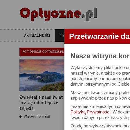
Przetwarzanie d
AKTUALNOŚCI
TESTY
ARTYKUŁY
APARATY
TEST LORNE
FOTOMISJE OPTYCZNE.PL
Nasza witryna kor
Wykorzystujemy pliki cookie do
Olympus 8x42 EX
naszej witrynie, a także do pra
udostępniamy partnerom społe
danymi otrzymanymi od Ciebie l
Masz możliwość zmiany prefere
Zwiedzaj z nami świat i
zapisywanie przez nas plików c
ucz się robić lepsze
Jeżeli nie zmienisz tych ustaw
zdjęcia.
Polityką Prywatności
. W dokume
Więcej informacji
twoich danych przez naszych p
Zgodę na wykorzystywanie pr