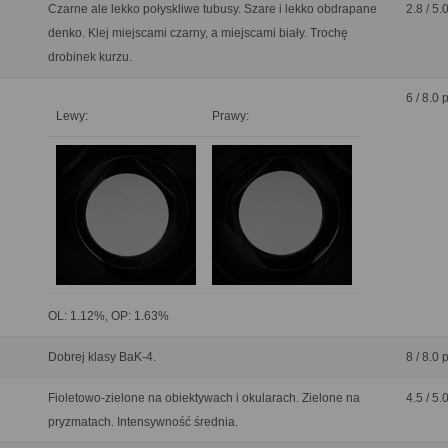
Czarne ale lekko połyskliwe tubusy. Szare i lekko obdrapane
2.8 / 5.
denko. Klej miejscami czarny, a miejscami biały. Trochę
drobinek kurzu.
6 / 8.0 
Lewy:
Prawy:
OL: 1.12%, OP: 1.63%
Dobrej klasy BaK-4.
8 / 8.0 
Fioletowo-zielone na obiektywach i okularach. Zielone na
4.5 / 5.
pryzmatach. Intensywność średnia.