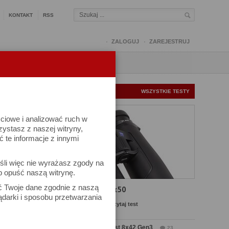
KONTAKT
RSS
ZALOGUJ
ZAREJESTRUJ
Q
FORUM
FOTOMISJE
NOWE TESTY
WSZYSTKIE TESTY
ściowe i analizować ruch w
rzystasz z naszej witryny,
te informacje z innymi
śli więc nie wyrażasz zgody na
b opuść naszą witrynę.
ać Twoje dane zgodnie z naszą
Test Carl Zeiss SFL 8x50
ądarki i sposobu przetwarzania
Komentarze: 2
Czytaj test
Test Delta Optical Forest 8x42 Gen3
23