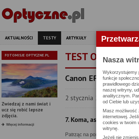
Przetwar
AKTUALNOŚCI
TESTY
ARTYKUŁY
APARATY
OBIEKT
TEST OBIEKTYW
FOTOMISJE OPTYCZNE.PL
Nasza wit
Wykorzystujemy pl
Canon EF 200 mm f/2.
funkcje społeczno
prawidłowego dzia
naszej witryny, 
analitycznym. Pa
2 stycznia 2012
od Ciebie lub uzy
Zwiedzaj z nami świat i
ucz się robić lepsze
Masz możliwość z
zdjęcia.
internetowej. Jeś
7. Koma, astygmatyzm i 
cookies w twoim u
Więcej informacji
witrynę.
Patrząc na poniższe wycinki od 
Jeżeli nie zmienis