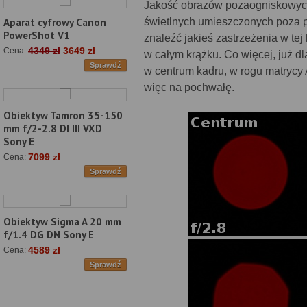
Jakość obrazów pozaogniskowych
świetlnych umieszczonych poza 
Aparat cyfrowy Canon
PowerShot V1
znaleźć jakieś zastrzeżenia w te
4349 zł
3649 zł
Cena:
w całym krążku. Co więcej, już dl
Sprawdź
w centrum kadru, w rogu matrycy A
więc na pochwałę.
Obiektyw Tamron 35-150
mm f/2-2.8 DI III VXD
Sony E
7099 zł
Cena:
Sprawdź
Obiektyw Sigma A 20 mm
f/1.4 DG DN Sony E
4589 zł
Cena:
Sprawdź