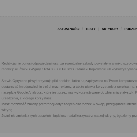
AKTUALNOŚCI
TESTY
ARTYKUŁY
PORADN
Redakcja nie ponosi odpowiedzialności za ewentualne szkody powstałe w wyniku użytkowa
redakcji: ul. Żwirki i Wigury 11/34 83-000 Pruszcz Gdański Kopiowanie lub wykorzystywan
Serwis Optyczne.pl wykorzystuje pliki cookies, które są zapisywane na Twoim komputerze
dostarczać im odpowiednie treści oraz reklamy, a także ułatwia korzystanie z serwisu, 
narzędzie Google Analytics, które jest przez nas wykorzystywane do zbierania statystyk. 
urządzenia, z którego korzystasz.
Masz możliwość zmiany preferencji dotyczących ciasteczek w swojej przeglądarce internet
witrynę.
Jeżeli nie zmienisz tych ustawień i będziesz nadal korzystał z naszej witryny, będziemy 