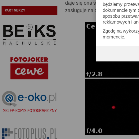
daje się ona we znaki ani w rogu 
będziemy przetwa
dokumencie tym zn
zasługuje na duże pochwały.
PARTNERZY
sposobu przetwar
reklamowych i an
Zgodę na wykorzy
momencie.