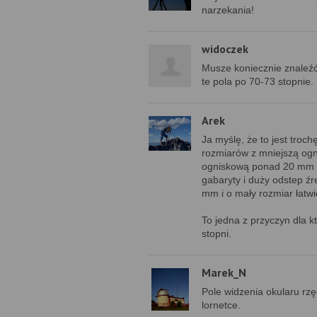
narzekania!
widoczek
Musze koniecznie znaleźć
te pola po 70-73 stopnie.
Arek
Ja myślę, że to jest troc
rozmiarów z mniejszą ogn
ogniskową ponad 20 mm i 
gabaryty i duży odstep źr
mm i o mały rozmiar łatw
To jedna z przyczyn dla k
stopni.
Marek_N
Pole widzenia okularu rz
lornetce.