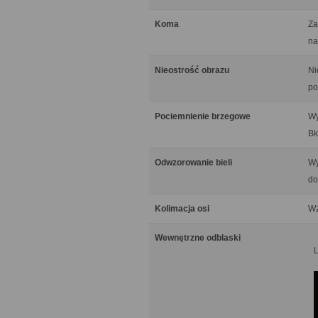
Koma
Za
na
Nieostrość obrazu
Ni
po
Pociemnienie brzegowe
Wy
Bk
Odwzorowanie bieli
Wy
do
Kolimacja osi
Wz
Wewnętrzne odblaski