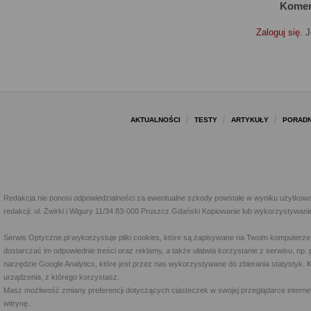
Komen
Zaloguj się
. 
AKTUALNOŚCI
TESTY
ARTYKUŁY
PORADN
Redakcja nie ponosi odpowiedzialności za ewentualne szkody powstałe w wyniku użytkowa
redakcji: ul. Żwirki i Wigury 11/34 83-000 Pruszcz Gdański Kopiowanie lub wykorzystywan
Serwis Optyczne.pl wykorzystuje pliki cookies, które są zapisywane na Twoim komputerze
dostarczać im odpowiednie treści oraz reklamy, a także ułatwia korzystanie z serwisu, 
narzędzie Google Analytics, które jest przez nas wykorzystywane do zbierania statystyk. 
urządzenia, z którego korzystasz.
Masz możliwość zmiany preferencji dotyczących ciasteczek w swojej przeglądarce internet
witrynę.