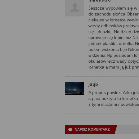
Jeszcze wypowiem się w 
do zachodu słońca.Obserw
ciekawe w lornetce wywin
wtedy odblasków praktycz
się ,,duszki,,.Na dzień d
sprawuje się lepiej niż 
jednak plastik.Lornetka N
polem widzenia bije Nikon
widzenia.Np posiadam lo
okularów lecz wady optyc
lornetka a mam ją już pra
jaqb
A propos powłok. Arku jeś
są nie pokryte to lornetk
z tymi stratami / powłokam
NAPISZ KOMENTARZ