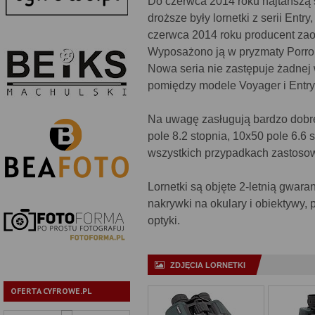
Do czerwca 2014 roku najtańszą s
droższe były lornetki z serii Ent
czerwca 2014 roku producent zaof
Wyposażono ją w pryzmaty Porro
Nowa seria nie zastępuje żadnej 
pomiędzy modele Voyager i Entry
Na uwagę zasługują bardzo dobr
pole 8.2 stopnia, 10x50 pole 6.6 
wszystkich przypadkach zastoso
Lornetki są objęte 2-letnią gwar
nakrywki na okulary i obiektywy, 
optyki.
ZDJĘCIA LORNETKI
OFERTA CYFROWE.PL