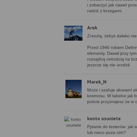
i zobaczyć jak nawet pros
radzić z brzegami.
Arek
Zresztą, żebyś daleko nie
Przed 1946 rokiem Deltri
elementy. Dawał przy tym
rozsądną ostrością na br
jeszcze się nie urodził.
Marek_N
Może i szafuje słowami al
kosmosu. W tabelce jak b
poście przyznajesz że w 
konto usuniete
Pytanie do testerów: jak
lub nieco poza nim?