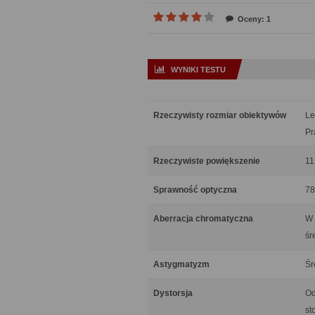
Oceny: 1
WYNIKI TESTU
Rzeczywisty rozmiar obiektywów
Le
Pr
Rzeczywiste powiększenie
11
Sprawność optyczna
78
Aberracja chromatyczna
W 
śr
Astygmatyzm
Śr
Dystorsja
Od
st