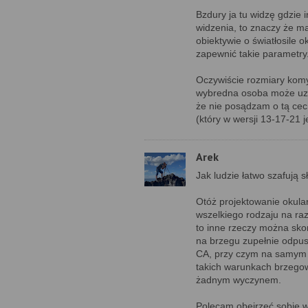
Bzdury ja tu widzę gdzie 
widzenia, to znaczy że m
obiektywie o światłosile 
zapewnić takie parametry
Oczywiście rozmiary komy 
wybredna osoba może uzna
że nie posądzam o tą cec
(który w wersji 13-17-21 
Arek
Jak ludzie łatwo szafują 
Otóż projektowanie okular
wszelkiego rodzaju na raz
to inne rzeczy można skor
na brzegu zupełnie odpus
CA, przy czym na samym b
takich warunkach brzegowy
żadnym wyczynem.
Polecam obejrzeć sobie w