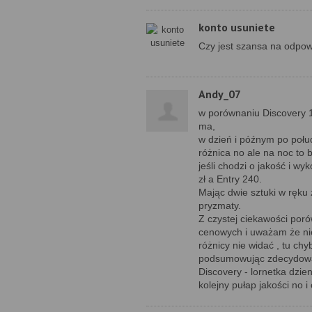
konto usuniete
Czy jest szansa na odpow
Andy_07
w porównaniu Discovery 10
ma,
w dzień i późnym po połu
różnica no ale na noc to 
jeśli chodzi o jakość i w
zł a Entry 240.
Mając dwie sztuki w ręk
pryzmaty.
Z czystej ciekawości por
cenowych i uważam że nie
różnicy nie widać , tu ch
podsumowując zdecydowani
Discovery - lornetka dzie
kolejny pułap jakości no i