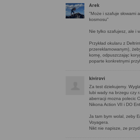
Arek
"Może i szafuje słowami a
kosmosu"
Nie tylko szafujesz, ale i
Przykład okularu z Deltr
przereklamowanym), żeby 
komę, odpuszczając korygo
poparte konkretnymi przyk
kivirovi
Za test dziekujemy. Wyglad
lubi wady na brzegu czy r
aberracji mozna polecic O
Nikona Action VII i DO Ent
Ja tam bym wolal, zeby Ent
Voyagera.
Nikt nie napisze, ze przyd