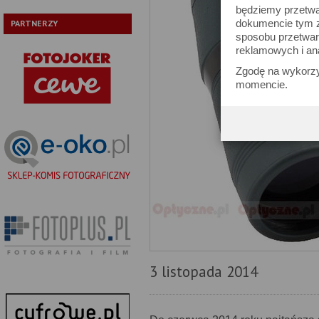
będziemy przetwa
dokumencie tym zn
PARTNERZY
sposobu przetwar
reklamowych i an
Zgodę na wykorzy
momencie.
3 listopada 2014