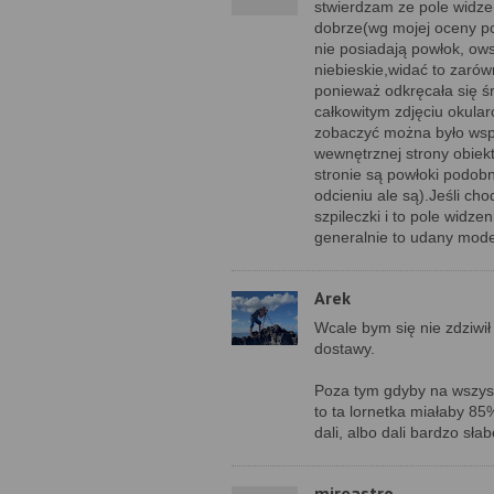
stwierdzam ze pole widze
dobrze(wg mojej oceny po
nie posiadają powłok, ow
niebieskie,widać to zarów
ponieważ odkręcała się śr
całkowitym zdjęciu okular
zobaczyć można było wspo
wewnętrznej strony obiekt
stronie są powłoki podobn
odcieniu ale są).Jeśli ch
szpileczki i to pole widz
generalnie to udany mod
Arek
Wcale bym się nie zdziwił
dostawy.
Poza tym gdyby na wszyst
to ta lornetka miałaby 8
dali, albo dali bardzo słab
mireastro