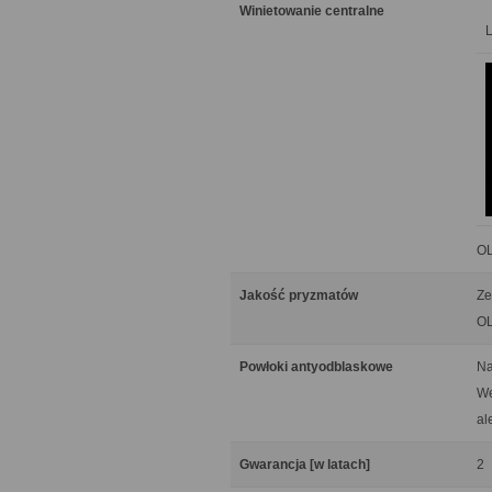
Winietowanie centralne
OL
Jakość pryzmatów
Ze
OL
Powłoki antyodblaskowe
Na
We
al
Gwarancja [w latach]
2