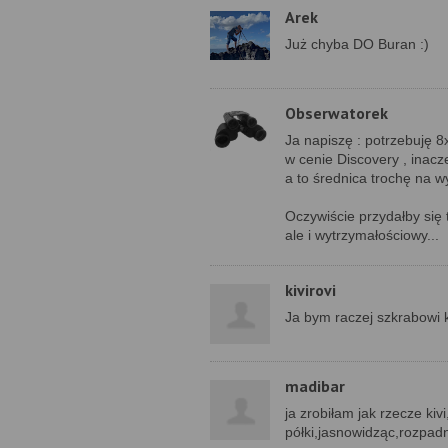
Arek
Już chyba DO Buran :)
Obserwatorek
Ja napiszę : potrzebuję 8x
w cenie Discovery , inacz
a to średnica trochę na w
Oczywiście przydałby się t
ale i wytrzymałościowy...
kivirovi
Ja bym raczej szkrabowi k
madibar
ja zrobiłam jak rzecze kiv
półki,jasnowidząc,rozpadn