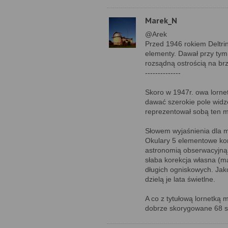
Marek_N
@Arek
Przed 1946 rokiem Deltri
elementy. Dawał przy tym
rozsądną ostrością na br
--------------
Skoro w 1947r. owa lornet
dawać szerokie pole widz
reprezentował sobą ten m
Słowem wyjaśnienia dla m
Okulary 5 elementowe kons
astronomią obserwacyjną, 
słaba korekcja własna (ma
długich ogniskowych. Jak
dzielą je lata świetlne.
A co z tytułową lornetką 
dobrze skorygowane 68 st