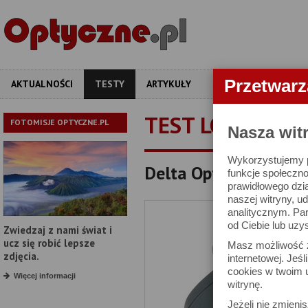
Przetwar
AKTUALNOŚCI
TESTY
ARTYKUŁY
APARATY
OBIEKT
TEST LORNETKI
FOTOMISJE OPTYCZNE.PL
Nasza wit
Wykorzystujemy pl
Delta Optical Discove
funkcje społeczno
prawidłowego dzia
naszej witryny, 
analitycznym. Pa
od Ciebie lub uzy
Zwiedzaj z nami świat i
ucz się robić lepsze
Masz możliwość z
zdjęcia.
internetowej. Jeś
cookies w twoim u
Więcej informacji
witrynę.
Jeżeli nie zmienis