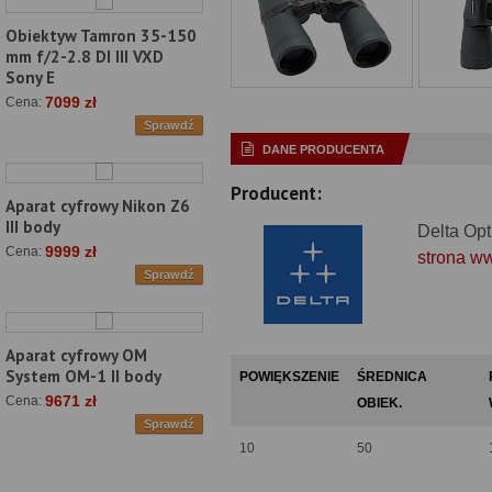
Obiektyw Tamron 35-150
mm f/2-2.8 DI III VXD
Sony E
7099 zł
Cena:
Sprawdź
DANE PRODUCENTA
Producent:
Aparat cyfrowy Nikon Z6
III body
Delta Opt
9999 zł
Cena:
strona w
Sprawdź
Aparat cyfrowy OM
System OM-1 II body
POWIĘKSZENIE
ŚREDNICA
9671 zł
Cena:
OBIEK.
Sprawdź
10
50