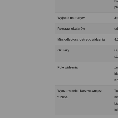
ro
pr
Wyjście na statyw
Je
Rozstaw okularów
od
Min. odległość ostrego widzenia
4.
Okulary
O 
st
Pole widzenia
Zm
id
kl
Wyczernienie i kurz wewnątrz
Tu
tubusa
mo
bi
ta