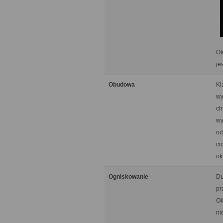
Ot
je
Obudowa
Kl
wy
ch
wy
od
ci
ok
Ogniskowanie
Du
pr
Ok
ni