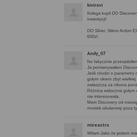
kivirovi
Kolega kupil DO Discovery 
inwestycji!
DO Silver, Nikon Action E
600zl.
Andy_07
No fakycznie przesadziłe
Ja porównywałem Discovery
Jeśli chodzi o parametry 
gołym okiem zbyt wielkiej
zwłaszcza za nikona pona
Różnica widoczna gołym o
nie interesowała.
Mam Discovery od miesiąc
mostek okularowy poza t
mireastro
Witam.Jako że jestem ma