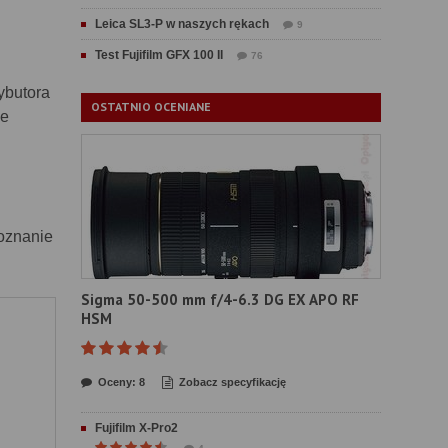
Leica SL3-P w naszych rękach
9
Test Fujifilm GFX 100 II
76
rybutora
OSTATNIO OCENIANE
ne
poznanie
Sigma 50-500 mm f/4-6.3 DG EX APO RF
HSM
Oceny: 8
Zobacz specyfikację
Fujifilm X-Pro2