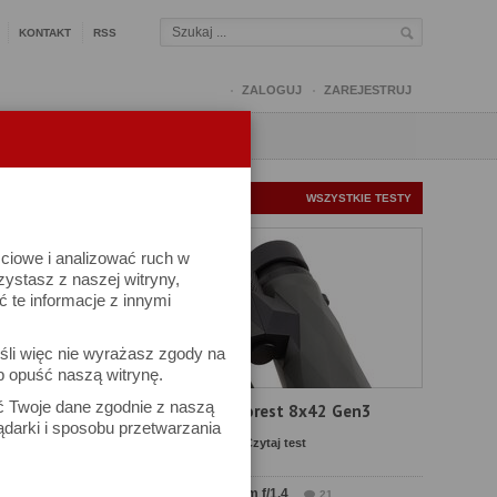
KONTAKT
RSS
ZALOGUJ
ZAREJESTRUJ
Q
FORUM
FOTOMISJE
NOWE TESTY
WSZYSTKIE TESTY
ściowe i analizować ruch w
rzystasz z naszej witryny,
te informacje z innymi
śli więc nie wyrażasz zgody na
b opuść naszą witrynę.
ać Twoje dane zgodnie z naszą
Test Delta Optical Forest 8x42 Gen3
ądarki i sposobu przetwarzania
Komentarze: 23
Czytaj test
Test Sirui Aurora 35 mm f/1.4
21