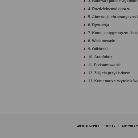
3. Budowa i jakość wykonan
4. Rozdzielczość obrazu
5. Aberracja chromatyczna i
6. Dystorsja
7. Koma, astygmatyzm i bo
8. Winietowanie
9. Odblaski
10. Autofokus
11. Podsumowanie
12. Zdjęcia przykładowe
13. Komentarze czytelników 
AKTUALNOŚCI
TESTY
ARTYKUŁ