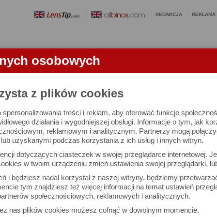
REDAKCJA
REKLAMA
anych osobowych
OBIEKTYWY
LORNETKI
SŁOWNICZEK
RANKINGI
FA
KTYWU
zysta z plików cookies
 spersonalizowania treści i reklam, aby oferować funkcje społeczno
mm f/1.8 DC HSM - test obiektywu
widłowego działania i wygodniejszej obsługi. Informacje o tym, jak ko
cznościowym, reklamowym i analitycznym. Partnerzy mogą połączyć 
ub uzyskanymi podczas korzystania z ich usług i innych witryn.
ncji dotyczących ciasteczek w swojej przeglądarce internetowej. Je
ookies w twoim urządzeniu zmień ustawienia swojej przeglądarki, lu
ień i będziesz nadal korzystał z naszej witryny, będziemy przetwarz
ncie tym znajdziesz też więcej informacji na temat ustawień przegl
artnerów społecznościowych, reklamowych i analitycznych.
zez nas plików cookies możesz cofnąć w dowolnym momencie.