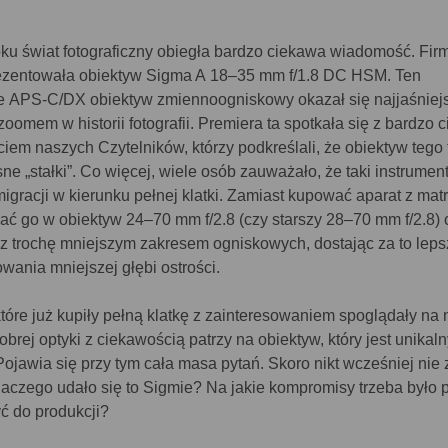
oku świat fotograficzny obiegła bardzo ciekawa wiadomość. Fir
ezentowała obiektyw Sigma A 18–35 mm f/1.8 DC HSM. Ten
e APS-C/DX obiektyw zmiennoogniskowy okazał się najjaśnie
omem w historii fotografii. Premiera ta spotkała się z bardzo 
ciem naszych Czytelników, którzy podkreślali, że obiektyw tego
sne „stałki”. Co więcej, wiele osób zauważało, że taki instrume
gracji w kierunku pełnej klatki. Zamiast kupować aparat z mat
ać go w obiektyw 24–70 mm f/2.8 (czy starszy 28–70 mm f/2.8) 
z trochę mniejszym zakresem ogniskowych, dostając za to leps
owania mniejszej głębi ostrości.
tóre już kupiły pełną klatkę z zainteresowaniem spoglądały na
brej optyki z ciekawością patrzy na obiektyw, który jest unikaln
Pojawia się przy tym cała masa pytań. Skoro nikt wcześniej nie z
dlaczego udało się to Sigmie? Na jakie kompromisy trzeba było p
ć do produkcji?