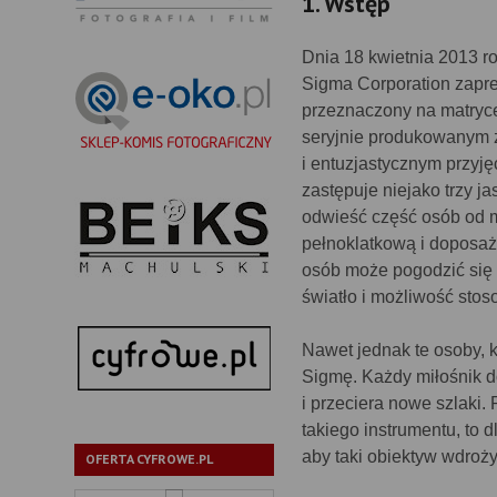
1. Wstęp
Dnia 18 kwietnia 2013 r
Sigma Corporation zapr
przeznaczony na matryc
seryjnie produkowanym zo
i entuzjastycznym przyję
zastępuje niejako trzy ja
odwieść część osób od mi
pełnoklatkową i doposaż
osób może pogodzić się 
światło i możliwość stos
Nawet jednak te osoby, k
Sigmę. Każdy miłośnik do
i przeciera nowe szlaki. 
takiego instrumentu, to 
aby taki obiektyw wdroży
OFERTA CYFROWE.PL