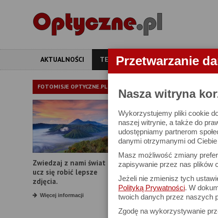
Przetwarzanie d
AKTUALNOŚCI
TESTY
ARTYKUŁY
APARATY
TEST OBIE
FOTOMISJE OPTYCZNE.PL
Nasza witryna kor
Wykorzystujemy pliki cookie do
Sigma A 18-35 
naszej witrynie, a także do pra
udostępniamy partnerom społe
danymi otrzymanymi od Ciebie l
Masz możliwość zmiany prefere
Zwiedzaj z nami świat i
zapisywanie przez nas plików c
ucz się robić lepsze
Jeżeli nie zmienisz tych ustaw
zdjęcia.
Polityką Prywatności
. W dokume
Więcej informacji
twoich danych przez naszych p
Zgodę na wykorzystywanie pr