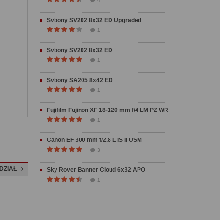
4
Svbony SV202 8x32 ED Upgraded
1
Svbony SV202 8x32 ED
1
Svbony SA205 8x42 ED
1
Fujifilm Fujinon XF 18-120 mm f/4 LM PZ WR
1
Canon EF 300 mm f/2.8 L IS II USM
3
DZIAŁ
Sky Rover Banner Cloud 6x32 APO
1