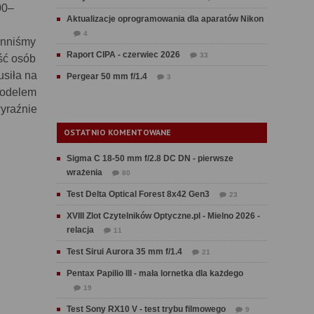
00–
Aktualizacje oprogramowania dla aparatów Nikon
4
inniśmy
Raport CIPA - czerwiec 2026
33
ść osób
usiła na
Pergear 50 mm f/1.4
3
modelem
wyraźnie
OSTATNIO KOMENTOWANE
Sigma C 18-50 mm f/2.8 DC DN - pierwsze
wrażenia
80
Test Delta Optical Forest 8x42 Gen3
23
XVIII Zlot Czytelników Optyczne.pl - Mielno 2026 -
relacja
11
Test Sirui Aurora 35 mm f/1.4
21
Pentax Papilio III - mała lornetka dla każdego
19
Test Sony RX10 V - test trybu filmowego
9