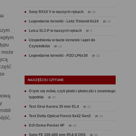
Sony RX10 V w naszych rękach
25
ma
Legendarne lornetki - Leitz Trinovid 6x24
13
jszym
Leica SL3-P w naszych rękach
9
ciepłym
Uzupełnienia w bazie lornetek i apel do
 typu
Czytelników
11
nt może
Legendarne lornetki - PZO LP6x30
32
rycą
część
ze
NAJCZĘŚCIEJ CZYTANE
O tym się mówi, czyli plotki i ploteczki z ostatniego
 nową
tygodnia
47
y
Test Sirui Aurora 35 mm f/1.4
21
robił
Test Delta Optical Forest 8x42 Gen3
23
ójść,
DJI Osmo Pocket 4P
10
Sony FE 100-400 mm f/5.6-8 OSS
46