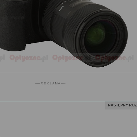
----- R E K L A M A -----
NASTĘPNY ROZ