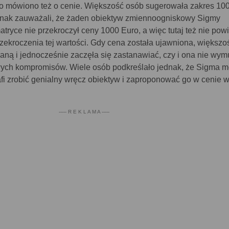
 mówiono też o cenie. Większość osób sugerowała zakres 10
ednak zauważali, że żaden obiektyw zmiennoogniskowy Sigmy
tryce nie przekroczył ceny 1000 Euro, a więc tutaj też nie pow
ekroczenia tej wartości. Gdy cena została ujawniona, większo
aną i jednocześnie zaczęła się zastanawiać, czy i ona nie wym
wych kompromisów. Wiele osób podkreślało jednak, że Sigma 
afi zrobić genialny wręcz obiektyw i zaproponować go w cenie 
----- R E K L A M A -----