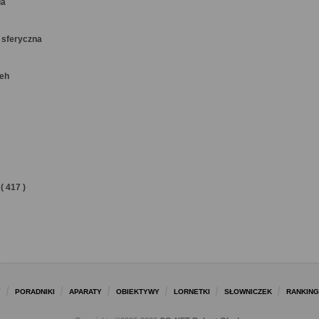
ia
 sferyczna
keh
( 417 )
Y
PORADNIKI
APARATY
OBIEKTYWY
LORNETKI
SŁOWNICZEK
RANKING