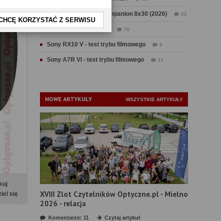
Test Swarovski CL Companion 8x30 (2026)
22
CHCĘ KORZYSTAĆ Z SERWISU
Test Fujifilm GFX 100 II
76
Sony RX10 V - test trybu filmowego
9
Sony A7R VI - test trybu filmowego
11
NOWE ARTYKUŁY
WSZYSTKIE ARTYKUŁY
kuj
XVIII Zlot Czytelników Optyczne.pl - Mielno
iel się
2026 - relacja
Komentarze: 11
Czytaj artykuł