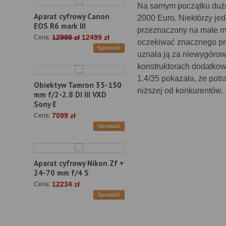
Na samym początku dużo
Aparat cyfrowy Canon
2000 Euro. Niektórzy j
EOS R6 mark III
przeznaczony na małe ma
12999 zł
12499 zł
Cena:
oczekiwać znacznego prz
Sprawdź
uznała ją za niewygórow
konstruktorach dodatko
1.4/35 pokazała, że potr
Obiektyw Tamron 35-150
niższej od konkurentów.
mm f/2-2.8 DI III VXD
Sony E
7099 zł
Cena:
Sprawdź
Aparat cyfrowy Nikon Zf +
24-70 mm f/4 S
12234 zł
Cena:
Sprawdź