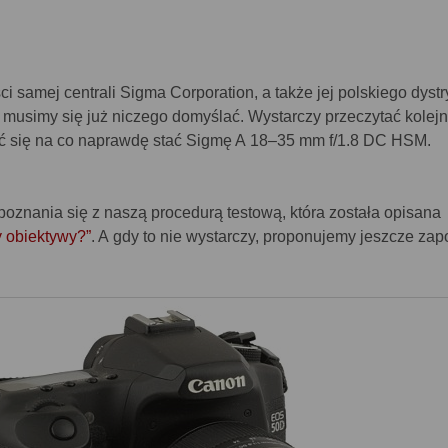
ci samej centrali Sigma Corporation, a także jej polskiego dyst
ie musimy się już niczego domyślać. Wystarczy przeczytać kolej
eć się na co naprawdę stać Sigmę A 18–35 mm f/1.8 DC HSM.
oznania się z naszą procedurą testową, która została opisana
y obiektywy?”
. A gdy to nie wystarczy, proponujemy jeszcze za