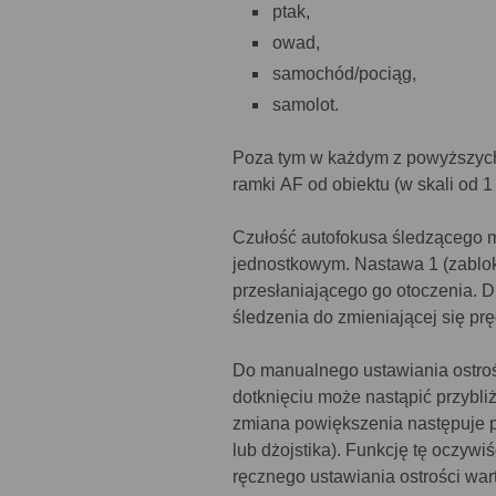
ptak,
owad,
samochód/pociąg,
samolot.
Poza tym w każdym z powyższych
ramki AF od obiektu (w skali od 
Czułość autofokusa śledzącego m
jednostkowym. Nastawa 1 (zablok
przesłaniającego go otoczenia. 
śledzenia do zmieniającej się pr
Do manualnego ustawiania ostrośc
dotknięciu może nastąpić przybli
zmiana powiększenia następuje 
lub dżojstika). Funkcję tę oczy
ręcznego ustawiania ostrości wart