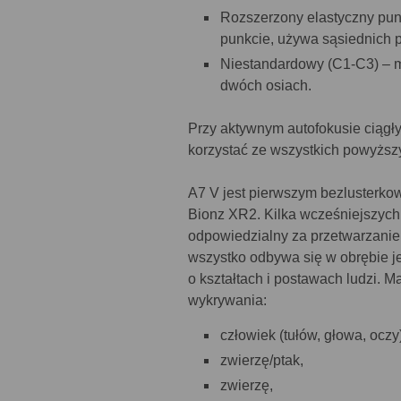
Rozszerzony elastyczny punk
punkcie, używa sąsiednich p
Niestandardowy (C1-C3) – m
dwóch osiach.
Przy aktywnym autofokusie ciągł
korzystać ze wszystkich powyższy
A7 V jest pierwszym bezlusterk
Bionz XR2. Kilka wcześniejszych
odpowiedzialny za przetwarzani
wszystko odbywa się w obrębie je
o kształtach i postawach ludzi. 
wykrywania:
człowiek (tułów, głowa, oczy
zwierzę/ptak,
zwierzę,