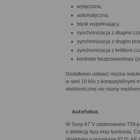
wyłączona,
automatyczna,
błysk wypełniający,
synchronizacja z długimi cz
synchronizacja z drugim prz
synchronizacja z krótkimi c
kontroler bezprzewodowy (z
Dodatkowo ustawić można redukcj
w serii 10 kl/s z kompatybilnym
elektronicznej nie mamy możliwoś
Autofokus
W Sony A7 V zastosowano 759-pu
o detekcję fazy oraz kontrastu. 
obiektywu o przysłonie f/2.0). A