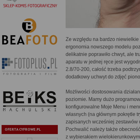
Ze względu na bardzo niewielkie
ergonomia nowszego modelu pozos
delikatnie poprawiło chwyt, ale 
aparatu w jednej ręce jest wygod
2.8/70-200, całość trzeba podtrz
dodatkowy uchwyt do zdjęć pion
Możliwości dostosowania działan
poziomie. Mamy dużo programowa
konfigurowalne Moje Menu i men
własnych (na głównym pokrętle t
zapisanych wcześniej zestawów ust
Pochwalić należy także obecność
OFERTA CYFROWE.PL
z wybierakiem wielokierunkowym