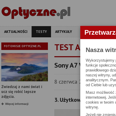
Przetwar
AKTUALNOŚCI
TESTY
ARTYKUŁY
APARATY
OBIEKT
TEST APARATU
FOTOMISJE OPTYCZNE.PL
Nasza wit
Wykorzystujemy pl
Sony A7 V - test apar
funkcje społeczno
prawidłowego dzia
naszej witryny, 
analitycznym. Pa
8 czerwca 2026
od Ciebie lub uzy
Zwiedzaj z nami świat i
ucz się robić lepsze
Masz możliwość z
zdjęcia.
internetowej. Jeś
3. Użytkowanie i ergono
cookies w twoim u
Więcej informacji
witrynę.
Jeżeli nie zmienis