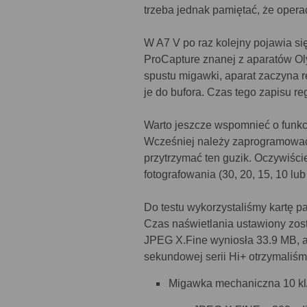
trzeba jednak pamiętać, że opera
W A7 V po raz kolejny pojawia si
ProCapture znanej z aparatów Ol
spustu migawki, aparat zaczyna re
je do bufora. Czas tego zapisu r
Warto jeszcze wspomnieć o funkcj
Wcześniej należy zaprogramować j
przytrzymać ten guzik. Oczywiśc
fotografowania (30, 20, 15, 10 lu
Do testu wykorzystaliśmy kartę p
Czas naświetlania ustawiony zost
JPEG X.Fine wyniosła 33.9 MB, 
sekundowej serii Hi+ otrzymaliśm
Migawka mechaniczna 10 kl/