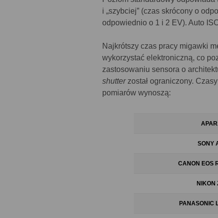
i „szybciej” (czas skrócony o odp
odpowiednio o 1 i 2 EV). Auto IS
Najkrótszy czas pracy migawki m
wykorzystać elektroniczną, co po
zastosowaniu sensora o architek
shutter
został ograniczony. Czasy
pomiarów wynoszą:
APAR
SONY 
CANON EOS R6
NIKON Z
PANASONIC LU