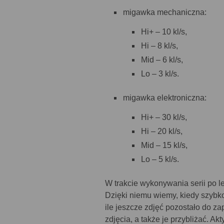
migawka mechaniczna:
Hi+ – 10 kl/s,
Hi – 8 kl/s,
Mid – 6 kl/s,
Lo – 3 kl/s.
migawka elektroniczna:
Hi+ – 30 kl/s,
Hi – 20 kl/s,
Mid – 15 kl/s,
Lo – 5 kl/s.
W trakcie wykonywania serii po l
Dzięki niemu wiemy, kiedy szybko
ile jeszcze zdjęć pozostało do z
zdjęcia, a także je przybliżać. 