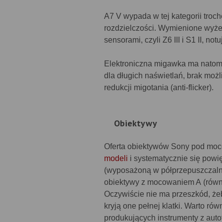
A7 V wypada w tej kategorii troc
rozdzielczości. Wymienione wyż
sensorami, czyli Z6 III i S1 II, no
Elektroniczna migawka ma natomi
dla długich naświetlań, brak moż
redukcji migotania (anti-flicker).
Obiektywy
Oferta obiektywów Sony pod moco
modeli
i systematycznie się powi
(wyposażoną w półprzepuszczalne
obiektywy z mocowaniem A (równi
Oczywiście nie ma przeszkód, że
kryją one pełnej klatki. Warto r
produkujących instrumenty z auto