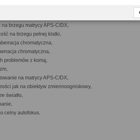
knięta i szczelna konstrukcja mechaniczna,
ość w centrum kadru,
ć na brzegu matrycy APS-C/DX,
ość na brzegu pełnej klatki,
berracja chromatyczna,
erracja chromatyczna,
ch problemów z komą,
yzm,
towanie na matrycy APS-C/DX,
trości jak na obiektyw zmiennoogniskowy,
re światło,
hanie,
zo celny autofokus.