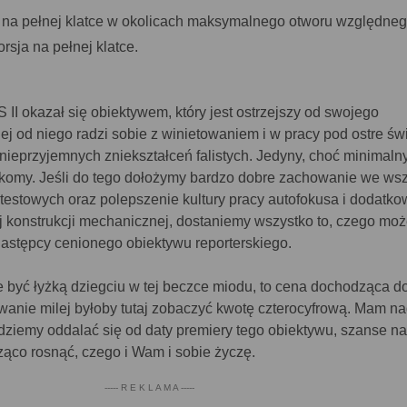
 na pełnej klatce w okolicach maksymalnego otworu względneg
rsja na pełnej klatce.
S II okazał się obiektywem, który jest ostrzejszy od swojego
iej od niego radzi sobie z winietowaniem i w pracy pod ostre świ
nieprzyjemnych zniekształceń falistych. Jedyny, choć minimaln
 komy. Jeśli do tego dołożymy bardzo dobre zachowanie we wsz
 testowych oraz polepszenie kultury pracy autofokusa i dodatk
 konstrukcji mechanicznej, dostaniemy wszystko to, czego mo
stępcy cenionego obiektywu reporterskiego.
e być łyżką dziegciu w tej beczce miodu, to cena dochodząca d
wanie milej byłoby tutaj zobaczyć kwotę czterocyfrową. Mam na
ędziemy oddalać się od daty premiery tego obiektywu, szanse n
ząco rosnąć, czego i Wam i sobie życzę.
----- R E K L A M A -----