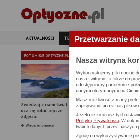
Przetwarzanie d
AKTUALNOŚCI
TESTY
ARTYKUŁY
APARATY
TEST OBIE
FOTOMISJE OPTYCZNE.PL
Nasza witryna kor
Wykorzystujemy pliki cookie do
Nikon Nikkor Z 
naszej witrynie, a także do pra
udostępniamy partnerom społe
danymi otrzymanymi od Ciebie l
8 maja 2026
Masz możliwość zmiany prefere
Zwiedzaj z nami świat i
zapisywanie przez nas plików c
ucz się robić lepsze
Jeżeli nie zmienisz tych ustaw
zdjęcia.
11. Podsumowanie
Polityką Prywatności
. W dokume
Więcej informacji
twoich danych przez naszych p
Zgodę na wykorzystywanie pr
Zalety: