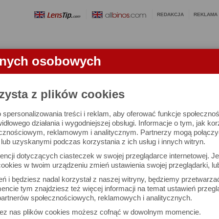
REDAKCJA
REKLAMA
anych osobowych
OBIEKTYWY
LORNETKI
SŁOWNICZEK
RANKINGI
FA
KTYWU
zysta z plików cookies
 spersonalizowania treści i reklam, aby oferować funkcje społeczno
24-70 mm f/2.8 S II - test obiektywu
widłowego działania i wygodniejszej obsługi. Informacje o tym, jak ko
cznościowym, reklamowym i analitycznym. Partnerzy mogą połączyć 
ub uzyskanymi podczas korzystania z ich usług i innych witryn.
Arkadiusz Olech
Dru
ncji dotyczących ciasteczek w swojej przeglądarce internetowej. Je
Komentarze: 56
Podz
ookies w twoim urządzeniu zmień ustawienia swojej przeglądarki, lu
ień i będziesz nadal korzystał z naszej witryny, będziemy przetwarz
ncie tym znajdziesz też więcej informacji na temat ustawień przegl
artnerów społecznościowych, reklamowych i analitycznych.
zez nas plików cookies możesz cofnąć w dowolnym momencie.