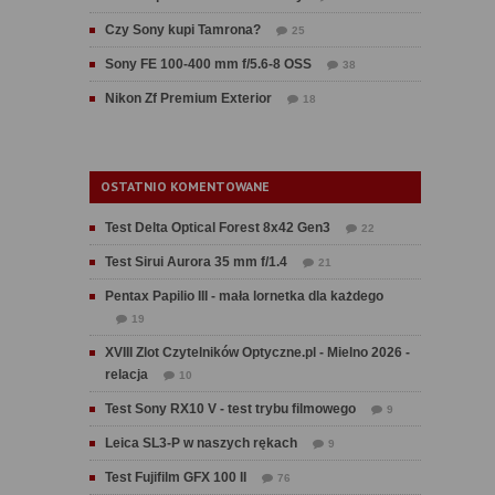
Czy Sony kupi Tamrona?
25
Sony FE 100-400 mm f/5.6-8 OSS
38
Nikon Zf Premium Exterior
18
OSTATNIO KOMENTOWANE
Test Delta Optical Forest 8x42 Gen3
22
Test Sirui Aurora 35 mm f/1.4
21
Pentax Papilio III - mała lornetka dla każdego
19
XVIII Zlot Czytelników Optyczne.pl - Mielno 2026 -
relacja
10
Test Sony RX10 V - test trybu filmowego
9
Leica SL3-P w naszych rękach
9
Test Fujifilm GFX 100 II
76