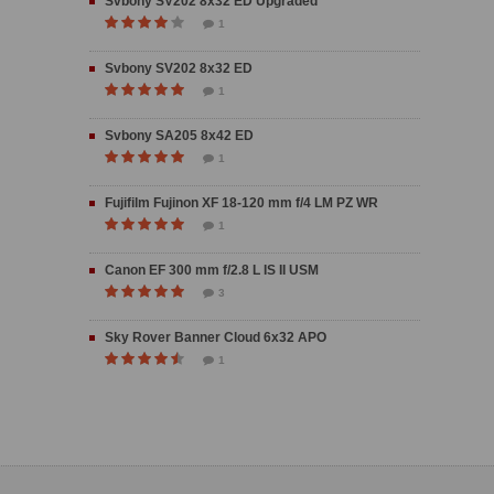
Svbony SV202 8x32 ED Upgraded
1
Svbony SV202 8x32 ED
1
Svbony SA205 8x42 ED
1
Fujifilm Fujinon XF 18-120 mm f/4 LM PZ WR
1
Canon EF 300 mm f/2.8 L IS II USM
3
Sky Rover Banner Cloud 6x32 APO
1