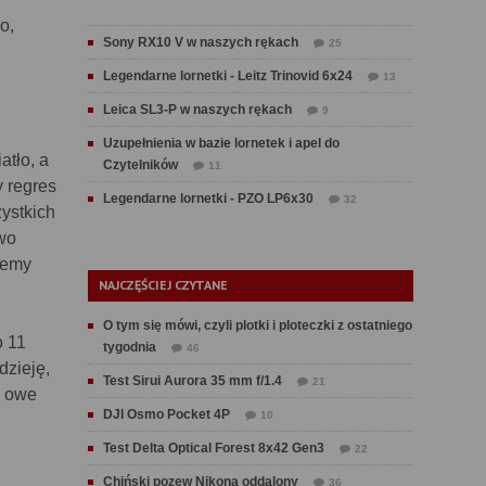
o,
Sony RX10 V w naszych rękach
25
Legendarne lornetki - Leitz Trinovid 6x24
13
Leica SL3-P w naszych rękach
9
Uzupełnienia w bazie lornetek i apel do
atło, a
Czytelników
11
y regres
Legendarne lornetki - PZO LP6x30
32
ystkich
owo
żemy
NAJCZĘŚCIEJ CZYTANE
O tym się mówi, czyli plotki i ploteczki z ostatniego
o 11
tygodnia
46
dzieję,
Test Sirui Aurora 35 mm f/1.4
21
a owe
DJI Osmo Pocket 4P
10
Test Delta Optical Forest 8x42 Gen3
22
Chiński pozew Nikona oddalony
36