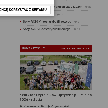
Test Swarovski CL Companion 8x30 (2026)
22
CHCĘ KORZYSTAĆ Z SERWISU
Test Fujifilm GFX 100 II
76
Sony RX10 V - test trybu filmowego
9
Sony A7R VI - test trybu filmowego
11
NOWE ARTYKUŁY
WSZYSTKIE ARTYKUŁY
XVIII Zlot Czytelników Optyczne.pl - Mielno
2026 - relacja
Komentarze: 10
Czytaj artykuł