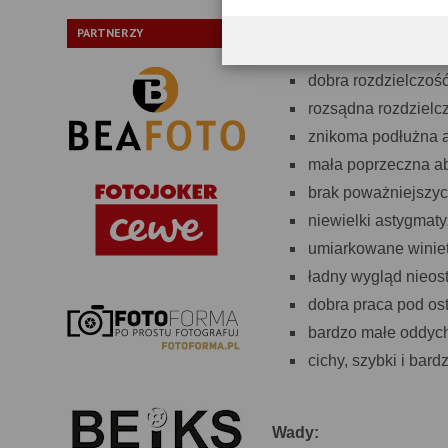
bardzo solidna, zam
PARTNERZY
świetna rozdzielcz
dobra rozdzielczoś
rozsądna rozdzielcz
znikoma podłużna a
mała poprzeczna ab
brak poważniejszy
niewielki astygmat
umiarkowane winie
ładny wygląd nieos
dobra praca pod ost
bardzo małe oddyc
cichy, szybki i bard
Wady: