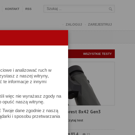
KONTAKT
RSS
ZALOGUJ
ZAREJESTRUJ
Q
FORUM
FOTOMISJE
NOWE TESTY
WSZYSTKIE TESTY
ściowe i analizować ruch w
rzystasz z naszej witryny,
te informacje z innymi
kuj
śli więc nie wyrażasz zgody na
iel się
b opuść naszą witrynę.
ać Twoje dane zgodnie z naszą
Test Delta Optical Forest 8x42 Gen3
ądarki i sposobu przetwarzania
Komentarze: 22
Czytaj test
Test Sirui Aurora 35 mm f/1.4
21