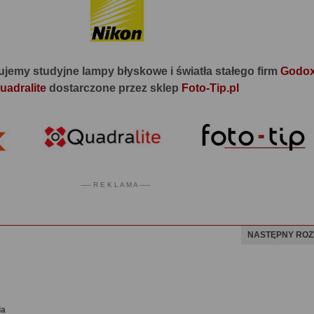
jemy studyjne lampy błyskowe i światła stałego firm
Godo
uadralite
dostarczone przez sklep
Foto-Tip.pl
----- R E K L A M A -----
NASTĘPNY ROZ
ia