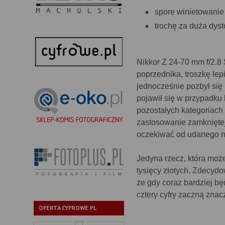
spore winietowanie
trochę za duża dysto
Nikkor Z 24-70 mm f/2.8 
poprzednika, troszkę lep
jednocześnie pozbył się 
pojawił się w przypadku
pozostałych kategoriach
zastosowanie zamkniętej
oczekiwać od udanego na
Jedyna rzecz, która moż
tysięcy złotych. Zdecydo
że gdy coraz bardziej b
cztery cyfry zaczną znac
OFERTA CYFROWE.PL