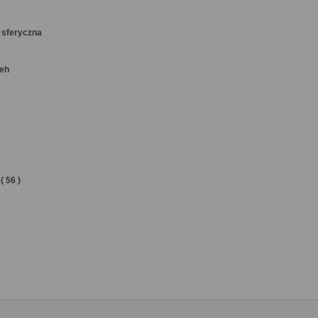
 sferyczna
keh
( 56 )