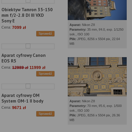
Obiektyw Tamron 35-150
mm f/2-2.8 DI III VXD
Sony E
Aparat:
Nikon Z8
7099 zł
Cena:
Parametry:
35 mm, f/4.0, exp. 1/1250
Sprawdź
sek., ISO 100
Plik:
JPEG, 8256 x 5504 pix, 22.64
MB
Aparat cyfrowy Canon
EOS R5
12989 zł
11999 zł
Cena:
Sprawdź
Aparat cyfrowy OM
System OM-1 II body
Aparat:
Nikon Z8
Parametry:
70 mm, f/5.6, exp. 1/500
9671 zł
Cena:
sek., ISO 100
Sprawdź
Plik:
JPEG, 8256 x 5504 pix, 26.36
MB