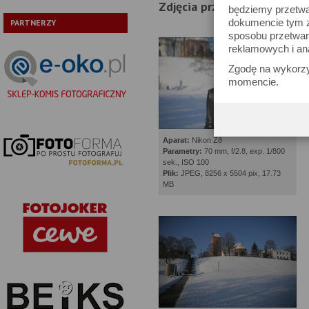
Zdjęcia przykładowe wyko
będziemy przetwa
dokumencie tym zn
PARTNERZY
sposobu przetwar
reklamowych i an
Zgodę na wykorzy
momencie.
Aparat:
Nikon Z8
Parametry:
70 mm, f/2.8, exp. 1/800
sek., ISO 100
Plik:
JPEG, 8256 x 5504 pix, 17.73
MB