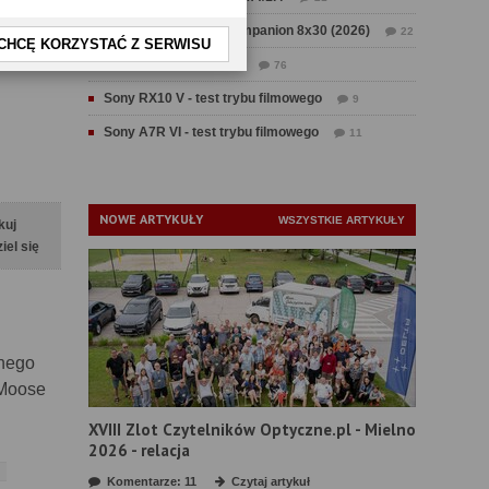
Test Swarovski CL Companion 8x30 (2026)
22
CHCĘ KORZYSTAĆ Z SERWISU
Test Fujifilm GFX 100 II
76
Sony RX10 V - test trybu filmowego
9
Sony A7R VI - test trybu filmowego
11
NOWE ARTYKUŁY
WSZYSTKIE ARTYKUŁY
kuj
iel się
rnego
 Moose
XVIII Zlot Czytelników Optyczne.pl - Mielno
2026 - relacja
Komentarze: 11
Czytaj artykuł