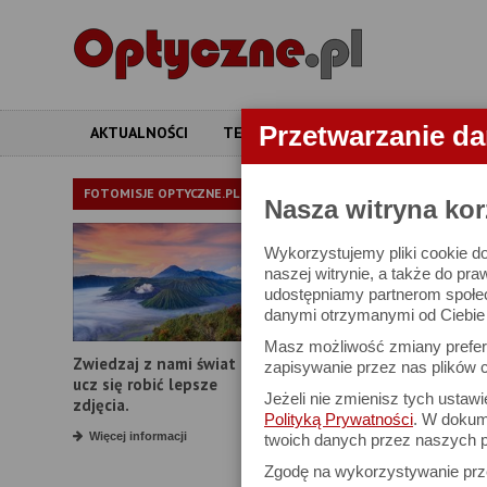
Przetwarzanie d
AKTUALNOŚCI
TESTY
ARTYKUŁY
APARATY
PORADNIKI
FOTOMISJE OPTYCZNE.PL
Nasza witryna kor
Wykorzystujemy pliki cookie do
Uchwycone obie
naszej witrynie, a także do pra
udostępniamy partnerom społe
dzikich zwierząt
danymi otrzymanymi od Ciebie l
Masz możliwość zmiany prefere
Zwiedzaj z nami świat i
zapisywanie przez nas plików c
ucz się robić lepsze
Jeżeli nie zmienisz tych ustaw
zdjęcia.
Polityką Prywatności
. W dokume
Więcej informacji
twoich danych przez naszych p
Zgodę na wykorzystywanie pr