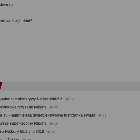
odwórka
rafować w jaskini?
ualne teleobiektywy Nikkor 400/5.6
17
szonkowe trzysetki Nikona
39
a 35 - najmniejsza dwuobiektywowa lustrzanka świata
33
rwsze super-zoomy Nikona
15
o-Nikkory 55/3.5 i 55/2.8
19
ical-Nikkor
30