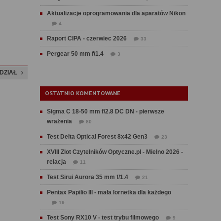
Aktualizacje oprogramowania dla aparatów Nikon
4
Raport CIPA - czerwiec 2026
33
Pergear 50 mm f/1.4
3
DZIAŁ
OSTATNIO KOMENTOWANE
Sigma C 18-50 mm f/2.8 DC DN - pierwsze
wrażenia
80
Test Delta Optical Forest 8x42 Gen3
23
XVIII Zlot Czytelników Optyczne.pl - Mielno 2026 -
relacja
11
Test Sirui Aurora 35 mm f/1.4
21
Pentax Papilio III - mała lornetka dla każdego
19
Test Sony RX10 V - test trybu filmowego
9