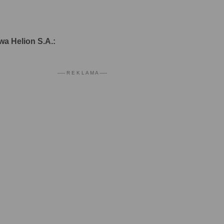
wa Helion S.A.:
----- R E K L A M A -----