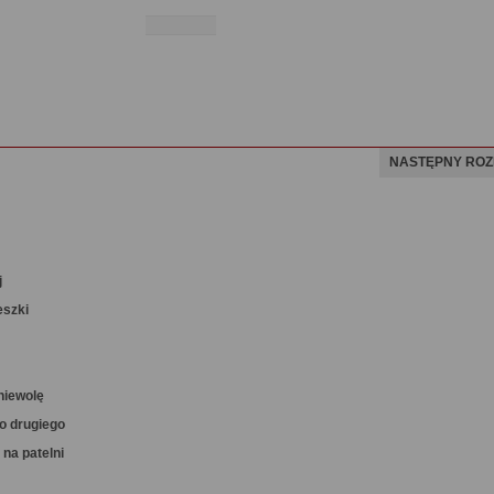
NASTĘPNY ROZ
j
eszki
niewolę
o drugiego
 na patelni