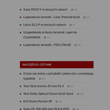
Sony RX10 V w naszych rękach
25
Legendarne lornetki - Leitz Trinovid 6x24
13
Leica SL3-P w naszych rękach
9
Uzupełnienia w bazie lornetek i apel do
Czytelników
11
Legendarne lornetki - PZO LP6x30
32
NAJCZĘŚCIEJ CZYTANE
O tym się mówi, czyli plotki i ploteczki z ostatniego
tygodnia
47
Test Sirui Aurora 35 mm f/1.4
21
Test Delta Optical Forest 8x42 Gen3
23
DJI Osmo Pocket 4P
10
Sony FE 100-400 mm f/5.6-8 OSS
44