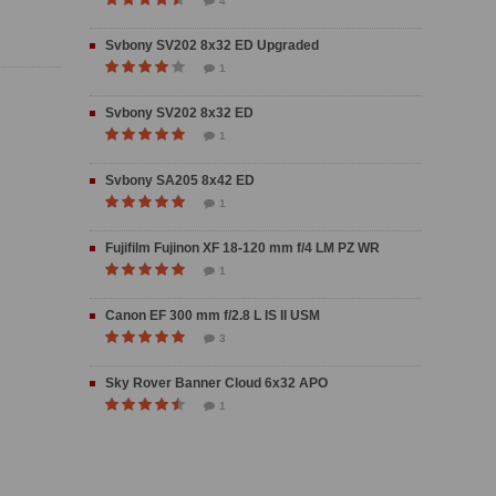
4
Svbony SV202 8x32 ED Upgraded
1
Svbony SV202 8x32 ED
1
Svbony SA205 8x42 ED
1
Fujifilm Fujinon XF 18-120 mm f/4 LM PZ WR
1
Canon EF 300 mm f/2.8 L IS II USM
3
Sky Rover Banner Cloud 6x32 APO
1