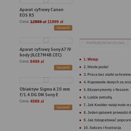
Aparat cyfrowy Canon
EOS R5
12989 zł
11999 zł
Cena:
Sprawdź
POPRZEDNI ROZDZIAŁ
Aparat cyfrowy Sony A7 IV
body (ILCE7M4B.CEC)
1. Wstęp
8499 zł
Cena:
2. Niezła jazda!
Sprawdź
3. Praca bez siatki ochronne
4. Kupowanie danych za orz
Obiektyw Sigma A 20 mm
5. Eksperymenty z fleszem
f/1.4 DG DN Sony E
6. Ludzie potrafią
4589 zł
Cena:
7. Jak Keebler wziął mnie w 
Sprawdź
8. Jeden gatunek prowadzi d
9. Jak fotografować popcorn
10. Sukces i frustracja