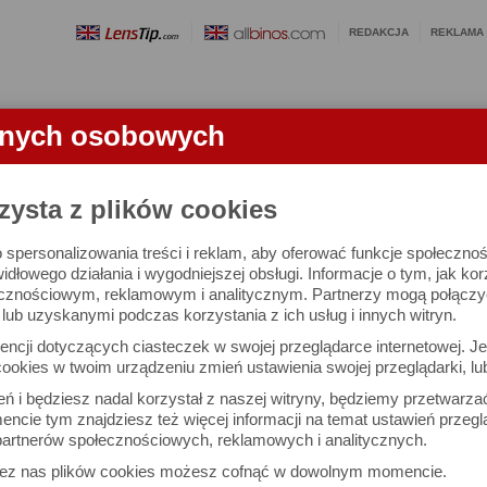
REDAKCJA
REKLAMA
anych osobowych
OBIEKTYWY
LORNETKI
SŁOWNICZEK
RANKINGI
FA
zysta z plików cookies
 spersonalizowania treści i reklam, aby oferować funkcje społeczno
ktywem. Lekcje legendarnego fotografa
widłowego działania i wygodniejszej obsługi. Informacje o tym, jak ko
cznościowym, reklamowym i analitycznym. Partnerzy mogą połączyć 
ub uzyskanymi podczas korzystania z ich usług i innych witryn.
ncji dotyczących ciasteczek w swojej przeglądarce internetowej. Je
ookies w twoim urządzeniu zmień ustawienia swojej przeglądarki, lu
ień i będziesz nadal korzystał z naszej witryny, będziemy przetwarz
ncie tym znajdziesz też więcej informacji na temat ustawień przegl
artnerów społecznościowych, reklamowych i analitycznych.
zez nas plików cookies możesz cofnąć w dowolnym momencie.