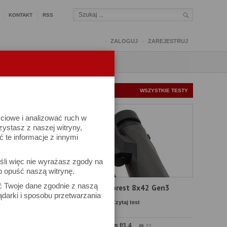
KONTAKT
RSS
ZALOGUJ
ZAREJESTRUJ
Q
FORUM
FOTOMISJE
NOWE TESTY
WSZYSTKIE TESTY
ściowe i analizować ruch w
rzystasz z naszej witryny,
te informacje z innymi
śli więc nie wyrażasz zgody na
b opuść naszą witrynę.
ać Twoje dane zgodnie z naszą
Test Delta Optical Forest 8x42 Gen3
ądarki i sposobu przetwarzania
Komentarze: 23
Czytaj test
Test Sirui Aurora 35 mm f/1.4
21