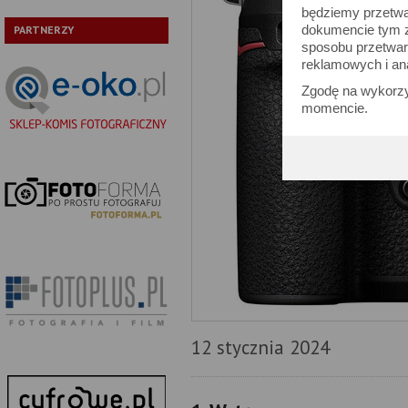
będziemy przetwa
dokumencie tym zn
PARTNERZY
sposobu przetwar
reklamowych i an
Zgodę na wykorzy
momencie.
12 stycznia 2024