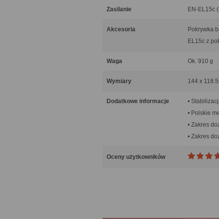
Zasilanie
EN-EL15c (
Akcesoria
Pokrywka b
EL15c z po
Waga
Ok. 910 g
Wymiary
144 x 118.
Dodatkowe informacje
• Stabiliza
• Polskie m
• Zakres do
• Zakres do
Oceny użytkowników