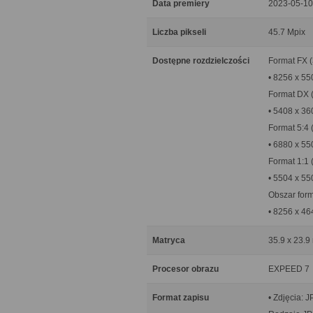
Data premiery
2023-05-10
Liczba pikseli
45.7 Mpix
Dostępne rozdzielczości
Format FX (
• 8256 x 55
Format DX 
• 5408 x 36
Format 5:4 
• 6880 x 55
Format 1:1 
• 5504 x 55
Obszar form
• 8256 x 46
Matryca
35.9 x 23.9
Procesor obrazu
EXPEED 7
Format zapisu
• Zdjęcia: 