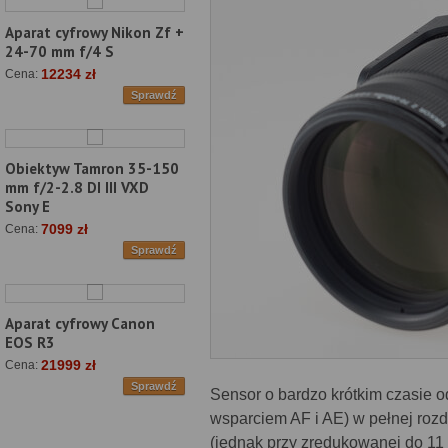
Aparat cyfrowy Nikon Zf +
24-70 mm f/4 S
12234 zł
Cena:
Sprawdź
Obiektyw Tamron 35-150
mm f/2-2.8 DI III VXD
Sony E
7099 zł
Cena:
Sprawdź
Aparat cyfrowy Canon
EOS R3
21999 zł
Cena:
Sprawdź
Sensor o bardzo krótkim czasie od
wsparciem AF i AE) w pełnej roz
(jednak przy zredukowanej do 11 