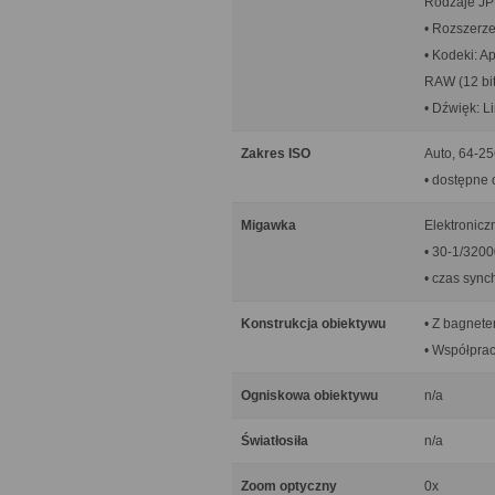
Rodzaje JPE
• Rozszerz
• Kodeki: A
RAW (12 bit
• Dźwięk: 
Zakres ISO
Auto, 64-25
• dostępne 
Migawka
Elektronicz
• 30-1/3200
• czas sync
Konstrukcja obiektywu
• Z bagnet
• Współprac
Ogniskowa obiektywu
n/a
Światłosiła
n/a
Zoom optyczny
0x