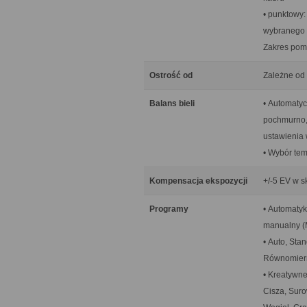
• punktowy:
wybranego 
Zakres pomi
Ostrość od
Zależne od
Balans bieli
• Automatyc
pochmurno, 
ustawienia 
• Wybór te
Kompensacja ekspozycji
+/-5 EV w s
Programy
• Automatyk
manualny (
• Auto, Sta
Równomier
• Kreatywne
Cisza, Suro