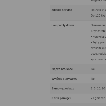
Węgiel, Gra
Zdjęcia seryjne
Do 20 kl./s
Do 120 kl/s
Lampa błyskowa
Sterowanie 
• Synchroni
• Korekcja 
• Tryby pra
czasami eks
oczu, reduk
synchroniza
Złącze hot-shoe
Tak
Wyjście statywowe
Tak
Samowyzwalacz
2, 5, 10, 20
Karta pamięci
• 1 gniazdo