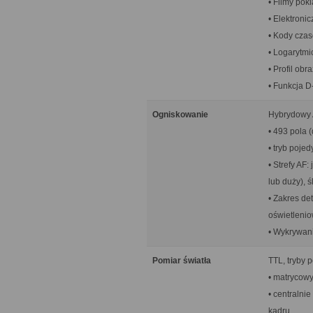
• Filmy pok
• Elektroni
• Kody cza
• Logarytmi
• Profil ob
• Funkcja D
Ogniskowanie
Hybrydowy A
• 493 pola 
• tryb pojed
• Strefy AF
lub duży), 
• Zakres de
oświetleni
• Wykrywani
Pomiar światła
TTL, tryby 
• matrycow
• centralni
kadru