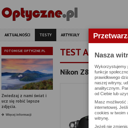
Przetwar
AKTUALNOŚCI
TESTY
ARTYKUŁY
APARATY
OBIEKT
TEST APARATU
FOTOMISJE OPTYCZNE.PL
Nasza wit
Wykorzystujemy pl
Nikon Z8 - test apara
funkcje społeczno
prawidłowego dzia
naszej witryny, 
analitycznym. Pa
od Ciebie lub uzy
Zwiedzaj z nami świat i
ucz się robić lepsze
Masz możliwość z
zdjęcia.
internetowej. Jeś
cookies w twoim u
Więcej informacji
witrynę.
Jeżeli nie zmienis