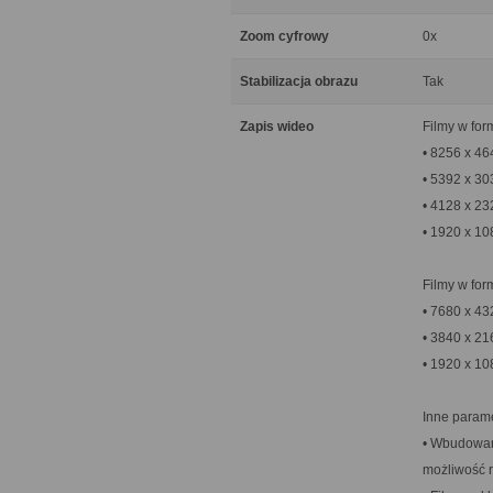
Zoom cyfrowy
0x
Stabilizacja obrazu
Tak
Zapis wideo
Filmy w fo
• 8256 x 46
• 5392 x 30
• 4128 x 23
• 1920 x 10
Filmy w for
• 7680 x 43
• 3840 x 21
• 1920 x 10
Inne parame
• Wbudowany
możliwość 