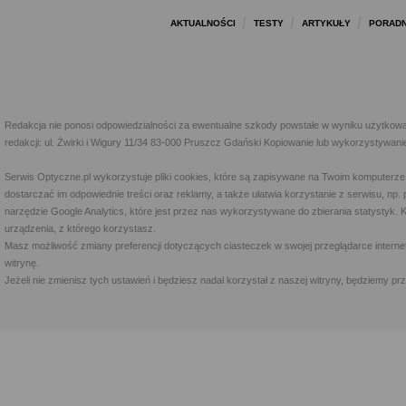
AKTUALNOŚCI
TESTY
ARTYKUŁY
PORADN
Redakcja nie ponosi odpowiedzialności za ewentualne szkody powstałe w wyniku użytkowa
redakcji: ul. Żwirki i Wigury 11/34 83-000 Pruszcz Gdański Kopiowanie lub wykorzystywan
Serwis Optyczne.pl wykorzystuje pliki cookies, które są zapisywane na Twoim komputerze
dostarczać im odpowiednie treści oraz reklamy, a także ułatwia korzystanie z serwisu, 
narzędzie Google Analytics, które jest przez nas wykorzystywane do zbierania statystyk. 
urządzenia, z którego korzystasz.
Masz możliwość zmiany preferencji dotyczących ciasteczek w swojej przeglądarce internet
witrynę.
Jeżeli nie zmienisz tych ustawień i będziesz nadal korzystał z naszej witryny, będziemy 