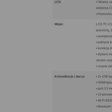
LCD
• Główny: u
widzenia 17
• Pomocnicz
Wizjer
LCD TF, 0.5
jasnością, 
• powiększe
• pokrycie 
• korekcja d
• dystans w
okularu wiz
• czujnik zb
Komunikacja i złącza
• 2x USB ty
• HDMI typu
• jack 3.5 m
• 10-pinow
• Wi-Fi IEEE
• Bluetooth