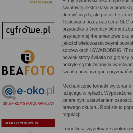
Firmy Swarovski nikomu przedstaw
światowej ekstraklasy w produkcji
do myśliwych, ale pociechę z nich
Testowana przez nas seria SLC of
przypadku o średnicy 56 mm) zb
przynajmniej 4-elementowe okular
jakości wielowarstwowymi po
soczewkach i SWAROBRIGHT na p
powłok straty światła na granicy
pokryte są tak zwanymi warstwami 
światła przy brzegach pryzmatów
Mechanicznie lornetki wykonane 
leżącego w rękach. Wyposażone s
centralnym ustawianiem ostrośc
prawego okularu. Robi się to pop
regulacji.
OFERTA CYFROWE.PL
Lornetki są wypełniane azotem i 