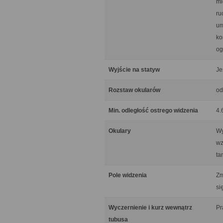
mi
ru
um
ko
og
Wyjście na statyw
Je
Rozstaw okularów
od
Min. odległość ostrego widzenia
4.
Okulary
Wy
wz
ta
Pole widzenia
Zm
si
Wyczernienie i kurz wewnątrz
Pr
tubusa