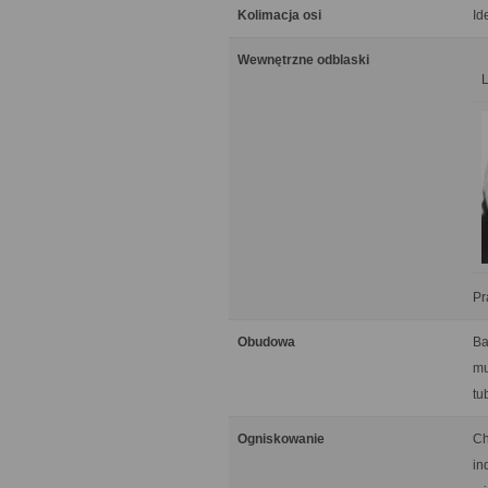
Kolimacja osi
Id
Wewnętrzne odblaski
Pr
Obudowa
Ba
mu
tu
Ogniskowanie
Ch
in