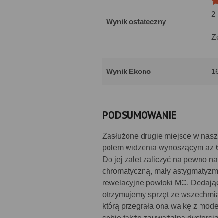
2
Wynik ostateczny
Z
Wynik Ekono
1
PODSUMOWANIE
Zasłużone drugie miejsce w nasz
polem widzenia wynoszącym aż 6.
Do jej zalet zaliczyć na pewno 
chromatyczną, mały astygmatyzm,
rewelacyjne powłoki MC. Dodając 
otrzymujemy sprzęt ze wszechmia
którą przegrała ona walkę z mod
sobie także zauważalna dystorsj