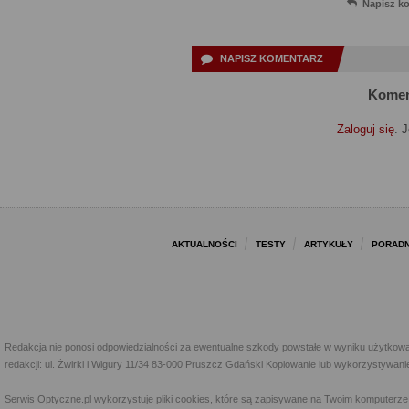
Napisz k
NAPISZ KOMENTARZ
Komen
Zaloguj się
. 
AKTUALNOŚCI
TESTY
ARTYKUŁY
PORADN
Redakcja nie ponosi odpowiedzialności za ewentualne szkody powstałe w wyniku użytkowa
redakcji: ul. Żwirki i Wigury 11/34 83-000 Pruszcz Gdański Kopiowanie lub wykorzystywan
Serwis Optyczne.pl wykorzystuje pliki cookies, które są zapisywane na Twoim komputerze