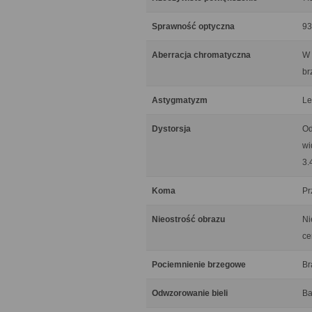
Sprawność optyczna
93
Aberracja chromatyczna
W 
br
Astygmatyzm
Le
Dystorsja
Od
wi
3.
Koma
Pr
Nieostrość obrazu
Ni
ce
Pociemnienie brzegowe
Br
Odwzorowanie bieli
Ba