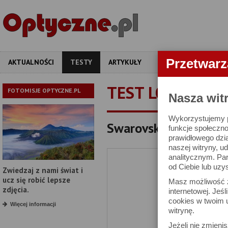
Przetwar
AKTUALNOŚCI
TESTY
ARTYKUŁY
APARATY
OBIEKT
TEST LORNETKI
FOTOMISJE OPTYCZNE.PL
Nasza wit
Wykorzystujemy pl
Swarovski SLC 8x56 B 
funkcje społeczno
prawidłowego dzia
naszej witryny, 
analitycznym. Pa
od Ciebie lub uzy
Zwiedzaj z nami świat i
ucz się robić lepsze
Masz możliwość z
zdjęcia.
internetowej. Jeś
cookies w twoim u
Więcej informacji
witrynę.
Jeżeli nie zmienis