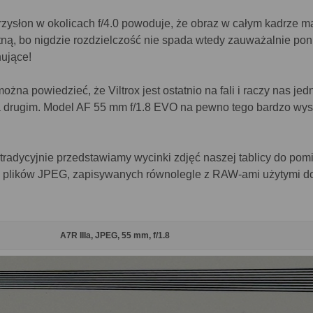
zysłon w okolicach f/4.0 powoduje, że obraz w całym kadrze m
tną, bo nigdzie rozdzielczość nie spada wtedy zauważalnie pon
ujące!
na powiedzieć, że Viltrox jest ostatnio na fali i raczy nas je
 drugim. Model AF 55 mm f/1.8 EVO na pewno tego bardzo wy
tradycyjnie przedstawiamy wycinki zdjęć naszej tablicy do pom
 z plików JPEG, zapisywanych równolegle z RAW-ami użytymi d
A7R IIIa, JPEG, 55 mm, f/1.8