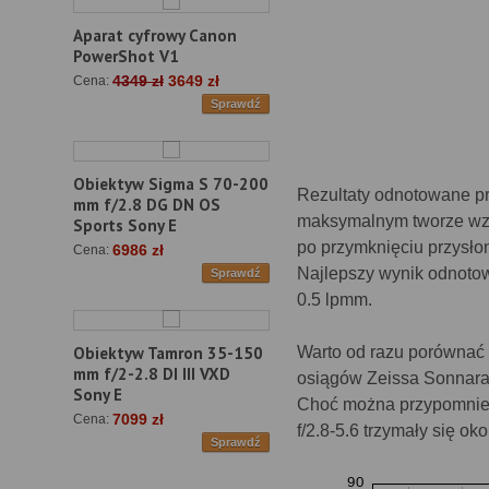
Aparat cyfrowy Canon
PowerShot V1
4349 zł
3649 zł
Cena:
Sprawdź
Obiektyw Sigma S 70-200
Rezultaty odnotowane pr
mm f/2.8 DG DN OS
maksymalnym tworze wzg
Sports Sony E
po przymknięciu przysło
6986 zł
Cena:
Najlepszy wynik odnotow
Sprawdź
0.5 lpmm.
Warto od razu porównać t
Obiektyw Tamron 35-150
mm f/2-2.8 DI III VXD
osiągów Zeissa Sonnara 1
Sony E
Choć można przypomnieć
7099 zł
Cena:
f/2.8-5.6 trzymały się ok
Sprawdź