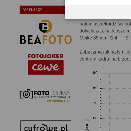
oparciu o pliki RAW z 42
przypadku tego detektor
PARTNERZY
najlepsze obiektywy sta
natomiast rekordziści po
dotychczas, najlepsze r
Meike 85 mm f/1.4 FF ST
Zobaczmy, jak na tym tle
centrum kadru, na brzeg