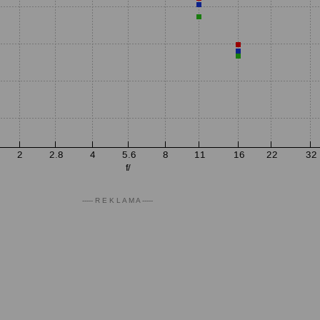
----- R E K L A M A -----