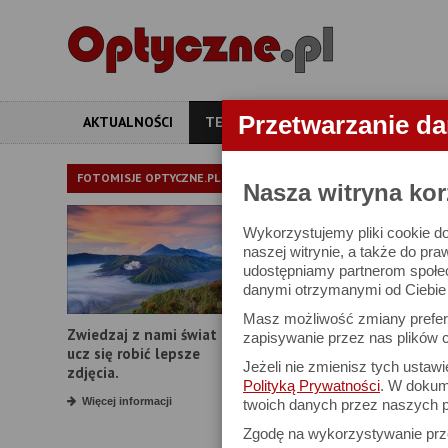
Przetwarzanie d
AKTUALNOŚCI
TESTY
ARTYKUŁY
APARATY
TEST OBIE
FOTOMISJE OPTYCZNE.PL
Nasza witryna kor
Wykorzystujemy pliki cookie do
Viltrox AF 55 m
naszej witrynie, a także do pra
udostępniamy partnerom społe
danymi otrzymanymi od Ciebie l
22 czerwca 2026
Masz możliwość zmiany prefere
Zwiedzaj z nami świat i
zapisywanie przez nas plików c
ucz się robić lepsze
Jeżeli nie zmienisz tych ustaw
zdjęcia.
4. Rozdzielczość 
Polityką Prywatności
. W dokume
Więcej informacji
twoich danych przez naszych p
Zgodę na wykorzystywanie pr
Rozdzielczość (w sensi