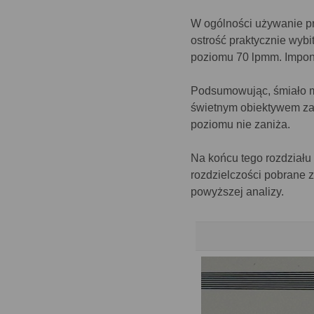
W ogólności używanie pr
ostrość praktycznie wybi
poziomu 70 lpmm. Impon
Podsumowując, śmiało moż
świetnym obiektywem za
poziomu nie zaniża.
Na końcu tego rozdziału 
rozdzielczości pobrane
powyższej analizy.