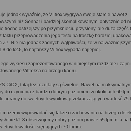
e jednak wyraźnie, że Viltrox wygrywa swoje starcie nawet z
wszymi niż Sonnar i bardziej skomplikowanymi optycznie od n
ię trochę ostrzejszy po przymknięciu przysłony, ale duża część t
 faktu przeprowadzenia jego testu na troszkę bardziej upakow
a Z7. Nie ma jednak żadnych wątpliwości, że w najważniejszy
.8 do f/2.8, to najtańszy Viltrox wypada najlepiej.
ego wykresu zaprezentowanego w niniejszym rozdziale i zajmi
towanego Viltroksa na brzegu kadru.
APS-C/DX, tutaj też rezultaty są świetne. Nawet na maksymalny
 do czynienia z bardzo dobrym poziomem w okolicach 60 lpm
docieramy do świetnych wyników przekraczających wartość 75
 możemy wypowiadać się także o zachowaniu na brzegu detek
ysłonie f/1.8 obserwujemy dobry poziom prawie 55 lpmm, a na f
świetnych wartości sięgających 70 lpmm.