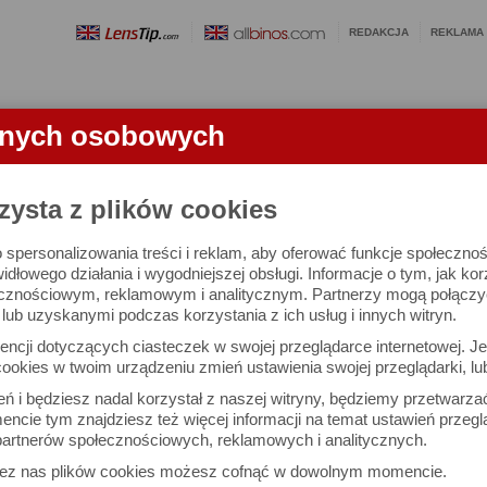
REDAKCJA
REKLAMA
anych osobowych
OBIEKTYWY
LORNETKI
SŁOWNICZEK
RANKINGI
FA
KTYWU
zysta z plików cookies
 spersonalizowania treści i reklam, aby oferować funkcje społeczno
m f/1.8 EVO - test obiektywu
widłowego działania i wygodniejszej obsługi. Informacje o tym, jak ko
cznościowym, reklamowym i analitycznym. Partnerzy mogą połączyć 
ub uzyskanymi podczas korzystania z ich usług i innych witryn.
Arkadiusz Olech
Dru
ncji dotyczących ciasteczek w swojej przeglądarce internetowej. Je
Komentarze: 24
Podz
ookies w twoim urządzeniu zmień ustawienia swojej przeglądarki, lu
ień i będziesz nadal korzystał z naszej witryny, będziemy przetwarz
obrazu
ncie tym znajdziesz też więcej informacji na temat ustawień przegl
artnerów społecznościowych, reklamowych i analitycznych.
zez nas plików cookies możesz cofnąć w dowolnym momencie.
e funkcji MTF50) obiektywów na mocowaniu Sony FE testujemy