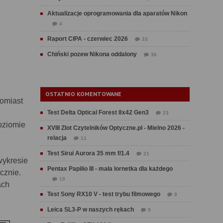
Aktualizacje oprogramowania dla aparatów Nikon
4
Raport CIPA - czerwiec 2026
33
Chiński pozew Nikona oddalony
36
OSTATNIO KOMENTOWANE
omiast
Test Delta Optical Forest 8x42 Gen3
23
oziomie
XVIII Zlot Czytelników Optyczne.pl - Mielno 2026 -
relacja
11
Test Sirui Aurora 35 mm f/1.4
21
wykresie
Pentax Papilio III - mała lornetka dla każdego
cznie.
19
ach
Test Sony RX10 V - test trybu filmowego
9
Leica SL3-P w naszych rękach
9