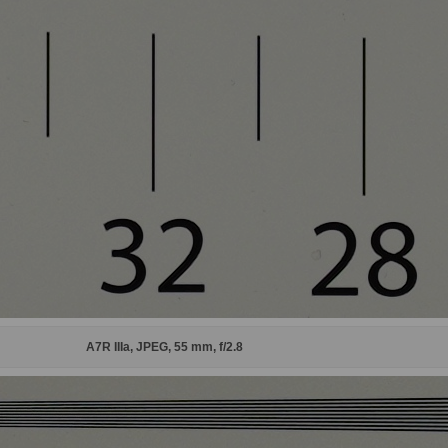
A7R IIIa, JPEG, 55 mm, f/2.8