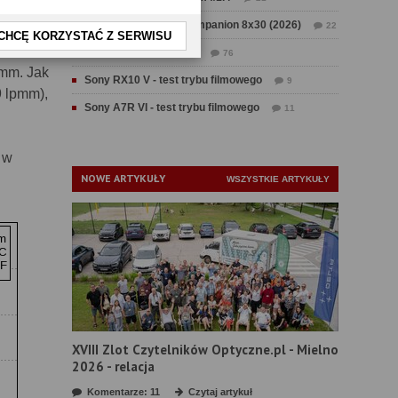
 IIIa. W
Test Swarovski CL Companion 8x30 (2026)
22
 lpmm, a
CHCĘ KORZYSTAĆ Z SERWISU
,
Test Fujifilm GFX 100 II
76
pmm. Jak
Sony RX10 V - test trybu filmowego
9
9 lpmm),
Sony A7R VI - test trybu filmowego
11
 w
NOWE ARTYKUŁY
WSZYSTKIE ARTYKUŁY
XVIII Zlot Czytelników Optyczne.pl - Mielno
2026 - relacja
Komentarze: 11
Czytaj artykuł