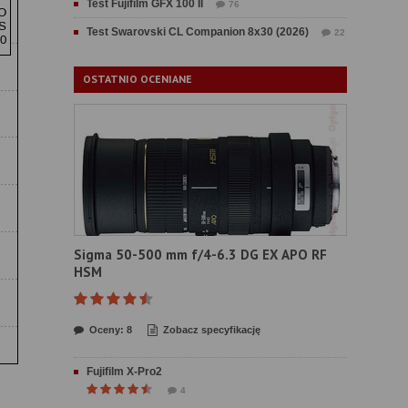
Test Fujifilm GFX 100 II
76
Test Swarovski CL Companion 8x30 (2026)
22
OSTATNIO OCENIANE
Sigma 50-500 mm f/4-6.3 DG EX APO RF
HSM
Oceny: 8
Zobacz specyfikację
Fujifilm X-Pro2
4