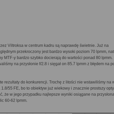
zez Viltroksa w centrum kadru są naprawdę świetnie. Już na
lędnym przekroczony jest bardzo wysoki poziom 70 lpmm, nat
ny MTF-y bardzo szybko docierają do wartości ponad 80 lpmm.
aliśmy na przysłonie f/2.8 i sięgał on 85.7 lpmm z błędem na p
e rezultaty do konkurencji. Trochę z litości nie wstawiliśmy na 
.8/55 FE, bo to obiektyw już wiekowy i znacznie prostszy opty
, że w jego przypadku najlepsze wyniki osiągane na przysłon
olic 60-62 lpmm.