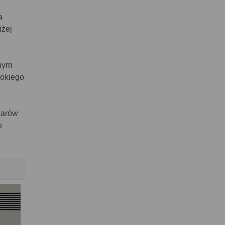
a
iżej
dnym
sokiego
iarów
o