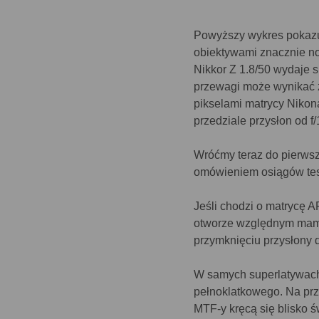
Powyższy wykres pokazuj
obiektywami znacznie no
Nikkor Z 1.8/50 wydaje s
przewagi może wynikać z
pikselami matrycy Nikon
przedziale przysłon od f/1
Wróćmy teraz do pierwsz
omówieniem osiągów tes
Jeśli chodzi o matrycę 
otworze względnym mamy
przymknięciu przysłony 
W samych superlatywach
pełnoklatkowego. Na prz
MTF-y kręcą się blisko 