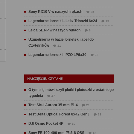
Sony RX10 V w naszych rękach
25
Legendarne lornetki - Leitz Trinovid 6x24
13
Leica SL3-P w naszych rękach
9
Uzupełnienia w bazie lornetek i apel do
Czytelników
11
Legendarne lornetki - PZO LP6x30
32
NAJCZĘŚCIEJ CZYTANE
O tym się mówi, czyli plotki i ploteczki z ostatniego
tygodnia
47
Test Sirui Aurora 35 mm f/1.4
21
Test Delta Optical Forest 8x42 Gen3
23
DJI Osmo Pocket 4P
10
Sony FE 100-400 mm f/5.6-8 OSS
42