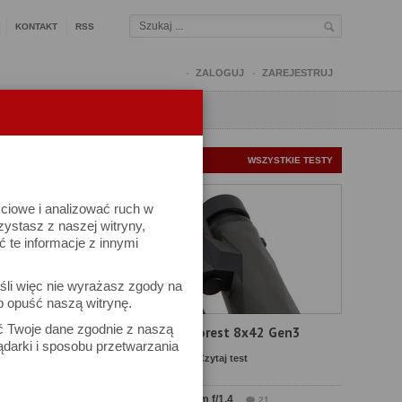
KONTAKT
RSS
ZALOGUJ
ZAREJESTRUJ
Q
FORUM
FOTOMISJE
NOWE TESTY
WSZYSTKIE TESTY
ściowe i analizować ruch w
rzystasz z naszej witryny,
te informacje z innymi
kuj
śli więc nie wyrażasz zgody na
iel się
b opuść naszą witrynę.
ać Twoje dane zgodnie z naszą
Test Delta Optical Forest 8x42 Gen3
ądarki i sposobu przetwarzania
Komentarze: 23
Czytaj test
 w
Test Sirui Aurora 35 mm f/1.4
21