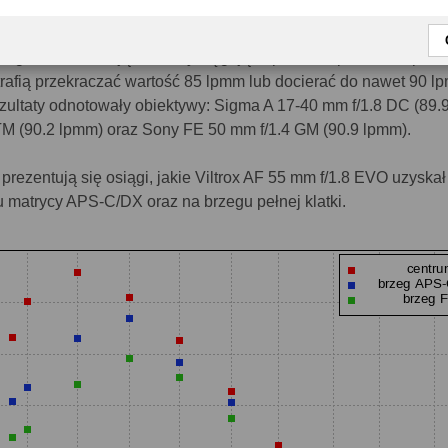
.4 Mpix matrycy aparatu Sony A7R II, Sony A7R III lub Sony A7R
a za poziom przyzwoitości uznajemy wyniki na poziomie 39–41
łoogniskowe notują rezultaty sięgające poziomu ponad 80 lpmm
trafią przekraczać wartość 85 lpmm lub docierać do nawet 90 l
ezultaty odnotowały obiektywy: Sigma A 17-40 mm f/1.8 DC (89.
M (90.2 lpmm) oraz Sony FE 50 mm f/1.4 GM (90.9 lpmm).
 prezentują się osiągi, jakie Viltrox AF 55 mm f/1.8 EVO uzyskał
u matrycy APS-C/DX oraz na brzegu pełnej klatki.