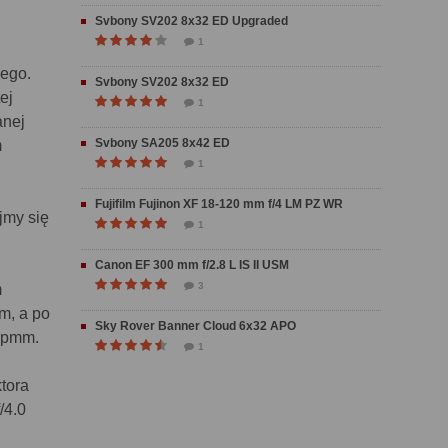
Svbony SV202 8x32 ED Upgraded
1
iego.
Svbony SV202 8x32 ED
ej
1
anej
Svbony SA205 8x42 ED
m
1
Fujifilm Fujinon XF 18-120 mm f/4 LM PZ WR
jmy się
1
Canon EF 300 mm f/2.8 L IS II USM
3
m
m, a po
Sky Rover Banner Cloud 6x32 APO
 lpmm.
1
tora
/4.0