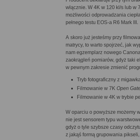
włącznie. W 4K w 120 kl/s lub w
możliwości odprowadzania ciepła.
pełnego testu EOS-a R6 Mark III.
A skoro już jesteśmy przy filmow
matrycy, to warto spojrzeć, jak w
nam egzemplarz nowego Canona ni
zaokrągleń pomiarów, gdyż taki 
w pewnym zakresie zmienić prog
Tryb fotograficzny z migawk
Filmowanie w 7K
Open Gat
Filmowanie w 4K w trybie pe
W oparciu o powyższe możemy w
nie jest sensorem typu warstwowe
gdyż o tyle szybsze czasy odczy
z jakąś formą grupowania pikseli,