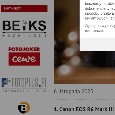
będziemy przetwa
dokumencie tym zn
PARTNERZY
sposobu przetwar
reklamowych i an
Zgodę na wykorzy
momencie.
6 listopada 2025
1. Canon EOS R6 Mark II