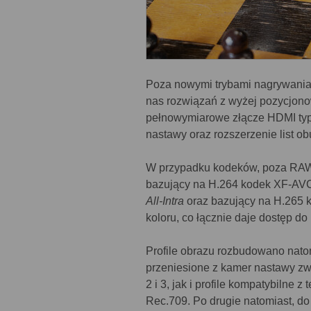
Poza nowymi trybami nagrywania 
nas rozwiązań z wyżej pozycjono
pełnowymiarowe złącze HDMI typu 
nastawy oraz rozszerzenie list o
W przypadku kodeków, poza RAW-
bazujący na H.264 kodek XF-AVC 
All-Intra
oraz bazujący na H.265 
koloru, co łącznie daje dostęp do k
Profile obrazu rozbudowano nato
przeniesione z kamer nastawy zw
2 i 3, jak i profile kompatybilne
Rec.709. Po drugie natomiast, do R