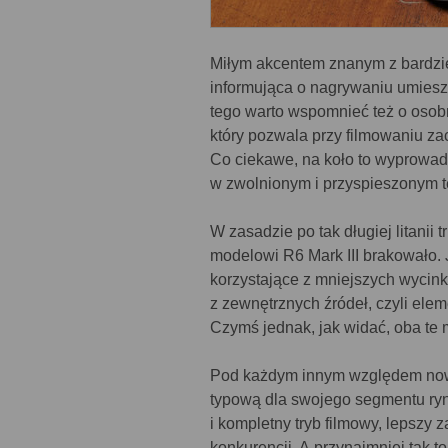
Miłym akcentem znanym z bardzie
informująca o nagrywaniu umiesz
tego warto wspomnieć też o osob
który pozwala przy filmowaniu z
Co ciekawe, na koło to wyprowa
w zwolnionym i przyspieszonym t
W zasadzie po tak długiej litanii
modelowi R6 Mark III brakowało. J
korzystające z mniejszych wycink
z zewnętrznych źródeł, czyli el
Czymś jednak, jak widać, oba te 
Pod każdym innym względem now
typową dla swojego segmentu ryn
i kompletny tryb filmowy, lepszy 
konkurencji. A przynajmniej tak 