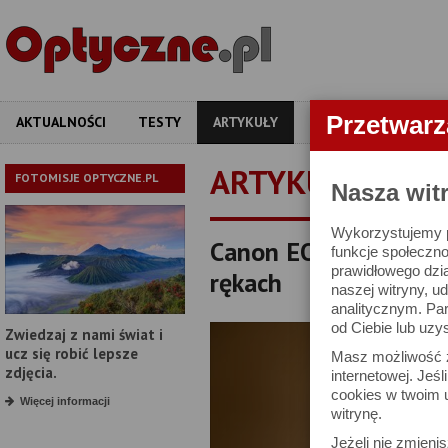
Przetwar
AKTUALNOŚCI
TESTY
ARTYKUŁY
APARATY
OBIEKT
ARTYKUŁY
FOTOMISJE OPTYCZNE.PL
Nasza wit
Wykorzystujemy pl
Canon EOS R6 Mark I
funkcje społeczno
prawidłowego dzia
rękach
naszej witryny, 
analitycznym. Pa
od Ciebie lub uzy
Zwiedzaj z nami świat i
ucz się robić lepsze
Masz możliwość z
zdjęcia.
internetowej. Jeś
cookies w twoim u
Więcej informacji
witrynę.
Jeżeli nie zmienis