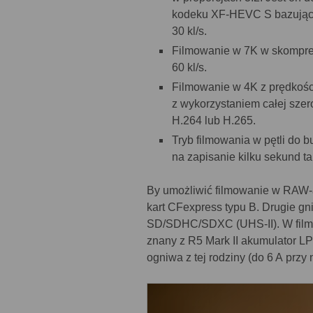
kodeku XF-HEVC S bazujący
30 kl/s.
Filmowanie w 7K w skompre
60 kl/s.
Filmowanie w 4K z prędkości
z wykorzystaniem całej szer
H.264 lub H.265.
Tryb filmowania w pętli do b
na zapisanie kilku sekund t
By umożliwić filmowanie w RAW-
kart CFexpress typu B. Drugie gni
SD/SDHC/SDXC (UHS-II). W film
znany z R5 Mark II akumulator LP
ogniwa z tej rodziny (do 6 A przy 