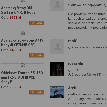
Ciekawe, że najwyraźniej
Aparat cyfrowy OM
System OM-1 II body
Nie powiem, trochę mnie to
9671 zł
Cena:
lampach w kadrze. Słońce 
spoko w portrecie. W 85
Sprawdź
mieć powłoki na poziomie
Aparat cyfrowy Sony A7 IV
rhalf
body (ILCE7M4B.CEC)
@Arek Niech zgadnę - ch
8499 zł
Cena:
Sprawdź
ryszardo
@rhalf
Obiektyw Tamron 35-150
Już jest test Meike 85 m
mm f/2-2.8 DI III VXD
Sony E
Arek
7099 zł
Cena:
Sprawdź
rhalf - mi się wydaje, że
zautomatyzować i obliczyć.
co wyczernić, zmatowić, 