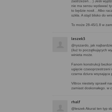
zastrzeżeń... ) Jeśli wyjd
nie ma sensu wydawać tych
to będzie nosił... Albo ra
szkła. A stąd blisko do w
To może 28-45/1.8 w zamia
leszek3
@ryszardo, jak najbardziej
(iluż to początkujących w
winieta może.
Fanom konstrukcji bezko
ugięcie czasoprzestrzeni
czarna dziura wsysająca 
Viltrox niestety sprawił 
zamiast doskonałego. w c
rhalf
@leszek Akurat ten typ 