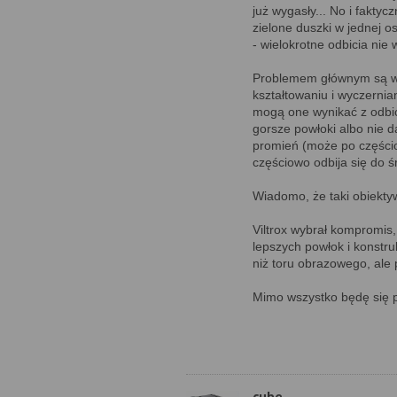
już wygasły... No i faktycz
zielone duszki w jednej o
- wielokrotne odbicia nie
Problemem głównym są wie
kształtowaniu i wyczernia
mogą one wynikać z odbić
gorsze powłoki albo nie d
promień (może po częściow
częściowo odbija się do 
Wiadomo, że taki obiekty
Viltrox wybrał kompromis
lepszych powłok i konstru
niż toru obrazowego, ale 
Mimo wszystko będę się p
cube