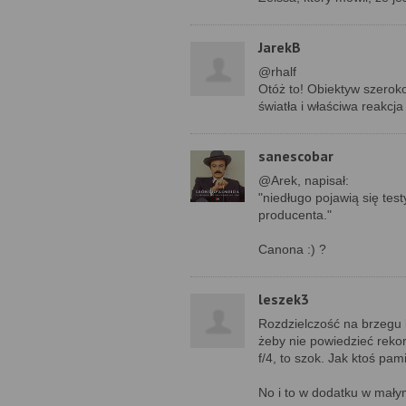
JarekB
@rhalf
Otóż to! Obiektyw szeroko
światła i właściwa reakcja
sanescobar
@Arek, napisał:
"niedługo pojawią się te
producenta."
Canona :) ?
leszek3
Rozdzielczość na brzegu k
żeby nie powiedzieć reko
f/4, to szok. Jak ktoś pam
No i to w dodatku w małym