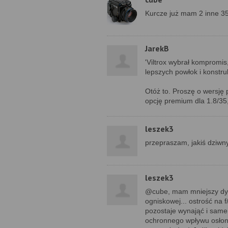
Kurcze już mam 2 inne 35ki
JarekB
'Viltrox wybrał kompromis
lepszych powłok i konstrukc
Otóż to. Proszę o wersję 
opcję premium dla 1.8/35, 
leszek3
przepraszam, jakiś dziwny 
leszek3
@cube, mam mniejszy dylem
ogniskowej... ostrość na f
pozostaje wynająć i same
ochronnego wpływu osłon