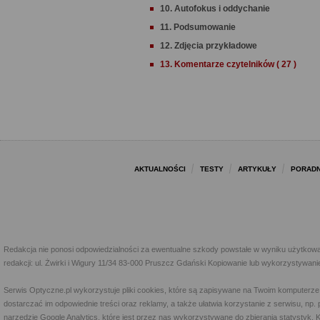
10. Autofokus i oddychanie
11. Podsumowanie
12. Zdjęcia przykładowe
13. Komentarze czytelników ( 27 )
AKTUALNOŚCI
TESTY
ARTYKUŁY
PORADN
Redakcja nie ponosi odpowiedzialności za ewentualne szkody powstałe w wyniku użytkowa
redakcji: ul. Żwirki i Wigury 11/34 83-000 Pruszcz Gdański Kopiowanie lub wykorzystywan
Serwis Optyczne.pl wykorzystuje pliki cookies, które są zapisywane na Twoim komputerze
dostarczać im odpowiednie treści oraz reklamy, a także ułatwia korzystanie z serwisu, 
narzędzie Google Analytics, które jest przez nas wykorzystywane do zbierania statystyk. 