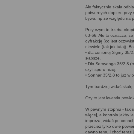
Ale faktycznie skala odb
potwornych dopiero przy w
bywa, np ze względu na 
Przy czym to trzeba okupi
63-66. Ale to oznacza, że
dyfrakcję (co jest oczywist
niewiele (tak jak tutaj). B
• dla cenionej Sigmy 35/2
słabsze.
• Dla Samyanga 35/2.8 (ma
czyli sporo niżej.
• Sonnar 35/2.8 to już w o
Tym bardziej widać skalę 
Czy to jest kwestia powło
W pewnym stopniu - tak 
więcej, a kontrola jakby l
impreza, widać po cenach 
przecież tylko dwie powie
dawno temu i choć teraz je