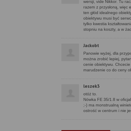
wersji, vide Nikkor. Tu r
razem z przysłoną, więc 
ten głód idealnego obiekt
obiektywu musi być serwow
tylko kwestia kształtowan
stopniu na koszty, a w ż
Jackobt
Panowie wyżej, dla przyp
można zrobić lepiej, pyta
cenie obiektywu. Chcecie 
marudzenie co do ceny ob
leszek3
otóż to.
Nówka FE 35/1.8 w oficjal
;-) ma monstrualną winie
ostrość w centrum i nie je