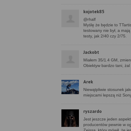
kojotek85
@rhalf
Myślę że będzie to TTart
testowany nie był, a mają
testy, jak 2/40 czy 2/75.
Jackobt
Miałem 35/1.4 GM, zmienił
Obiektyw bardzo tani, ża
Arek
Niewątpliwie stosunek ja
miejscami lepszą niż Son
ryszardo
Jest jeszcze jeden aspekt
producentów pewnie w ogó
Zeissa, który mówił, że je