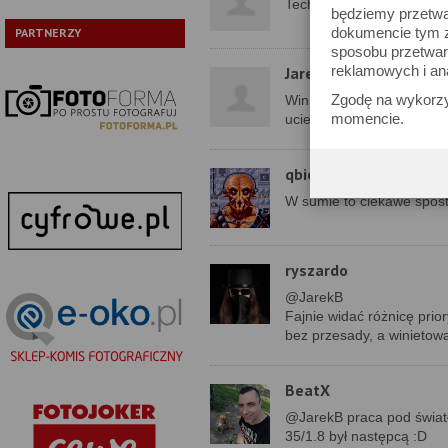
Technologia powłok ukra
będziemy przetwa
dokumencie tym zn
PARTNERZY
sposobu przetwar
reklamowych i an
JarekB
Zgodę na wykorzy
Winieta OK, ostrość OK, p
momencie.
uciekać od wszelkich lata
qbic
W sumie to ciekawe spost
ryszardo
@JarekB
Fajnie widać różnicę prio
bez przesady, a winietow
BeatX
@JarekB praca pod światło
35/1.8 był następcą :D