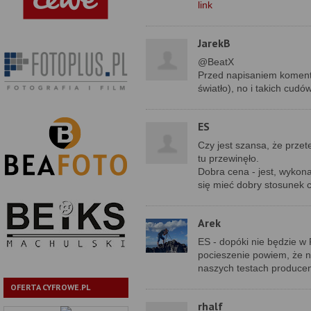
link
JarekB
@BeatX
Przed napisaniem koment
światło), no i takich cudó
ES
Czy jest szansa, że przet
tu przewinęło.
Dobra cena - jest, wykona
się mieć dobry stosunek c
Arek
ES - dopóki nie będzie w 
pocieszenie powiem, że n
naszych testach producen
OFERTA CYFROWE.PL
rhalf