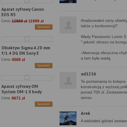
Aparat cyfrowy Canon
EOS R5
Analizowałeś ceny obiekty
12989 zł
11999 zł
Cena:
także u konkurencji?
Sprawdź
Wady Panasonic Lumix S 
"-jakość obrazu na brzegu
Obiektyw Sigma A 20 mm
-Aberracja sferyczna chyb
f/1.4 DG DN Sony E
a tam była wadą.
4589 zł
Cena:
Sprawdź
ad1216
Te porównania to kolejna
Aparat cyfrowy OM
konstrukcją z wyższej półk
System OM-1 II body
ponad 700 zł. Zestawienie
sensu.
9671 zł
Cena:
Sprawdź
Arek
A widziałeś gdzieś zestaw