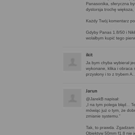
Panasonika, sferyczna był
dystorsja trochę większa
Każdy Twój komentarz po
Gdyby Panas 1.8/50 i Nik
wolałbym kupić tego pier
ikit
Ja bym chyba wybierał je
wykonane, klika i obraca 
przysłony i to z trybem A
Jarun
@JarekB napisał:
„I na tym polega błąd... 
mówiąc już o tym, że do
zmianie systemu.”
Tak, to prawda. Zgadzam 
Obiektyw 50mm f1.8 nie j