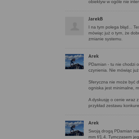
obiektyw w ogóle nie inte
JarekB
I na tym polega błąd... T
mówiąc już o tym, że do
zmianie systemu.
Arek
PDamian - tu nie chodzi o
czynienia. Nie mówiąc już 
Sferyczna nie może być d
ogniska jest minimalne, m
A dyskusję o cenie wraz 
przykład zestawu konkuren
Arek
Swoją drogą PDamian nie 
mm f/1.4. Tymczasem jeg