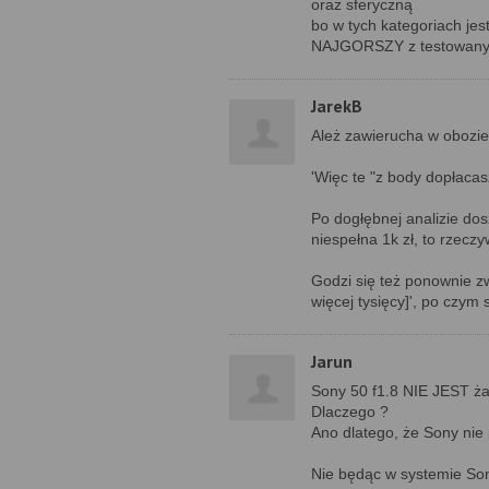
oraz sferyczną
bo w tych kategoriach je
NAJGORSZY z testowanyc
JarekB
Ależ zawierucha w obozie
'Więc te "z body dopłaca
Po dogłębnej analizie do
niespełna 1k zł, to rzeczy
Godzi się też ponownie z
więcej tysięcy]', po czym
Jarun
Sony 50 f1.8 NIE JEST ża
Dlaczego ?
Ano dlatego, że Sony nie
Nie będąc w systemie Son