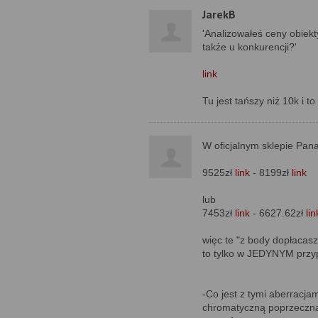
JarekB
'Analizowałeś ceny obiekt
także u konkurencji?'
link
Tu jest tańszy niż 10k i t
W oficjalnym sklepie Pan
9525zł
link
- 8199zł
link
lub
7453zł
link
- 6627.62zł
lin
więc te "z body dopłacasz
to tylko w JEDYNYM przy
-Co jest z tymi aberracjam
chromatyczną poprzeczn