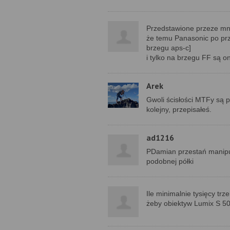
Przedstawione przeze mni
że temu Panasonic po prz
brzegu aps-c]
i tylko na brzegu FF są 
Arek
Gwoli ścisłości MTFy są p
kolejny, przepisałeś.
ad1216
PDamian przestań manipul
podobnej półki
Ile minimalnie tysięcy tr
żeby obiektyw Lumix S 50