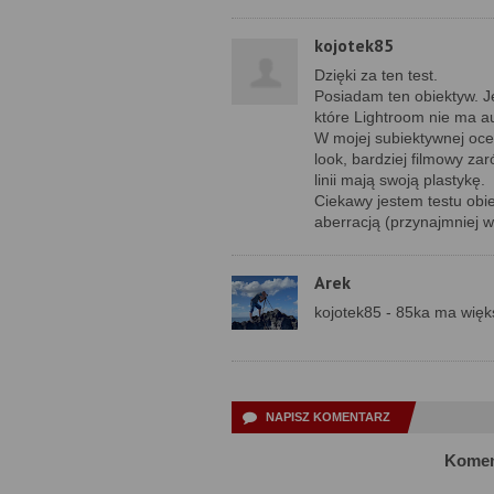
kojotek85
Dzięki za ten test.
Posiadam ten obiektyw. J
które Lightroom nie ma au
W mojej subiektywnej oce
look, bardziej filmowy zar
linii mają swoją plastykę.
Ciekawy jestem testu obi
aberracją (przynajmniej 
Arek
kojotek85 - 85ka ma więk
NAPISZ KOMENTARZ
Komen