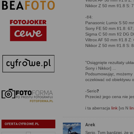
Viltrox AF 50 mm f/1.8 Z: 
Nikkor Z 50 mm f/1.8 S: 7
-f/4:
Panasonic Lumix S 50 mm 
Sony FE 50 mm f/1.8: 67;
Sigma C 50 mm f/2 DG DN
Viltrox AF 50 mm f/1.8 Z: 
Nikkor Z 50 mm f/1.8 S: 8
"Osiągnięte rezultaty ukła
Sony i Nikkor] ...
Podsumowując, możemy na
oczekiwać od obiektywu o t
-Serio❓
Przecież jego cena nie jes
i ta aberracja
link
[vs N
li
Arek
OFERTA CYFROWE.PL
Serio. Tym bardziej, że w