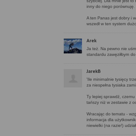
szybciej. Dla mnie jest t
inny do niego porównuję.
A ten Panas jest dobry i
wszedł w ten system dużo
Arek
Ja też. Na pewno nie uśm
standardu zawęziłbym do 
JarekB
'Ile minimalnie tysięcy t
za niespełna tysiaka zam
Ty lepiej sprawdź, czemu
tańszy niż w zestawie z 
Wracając do tematu - wzg
informacja dla użytkownik
niewielki (na razie!) udzi