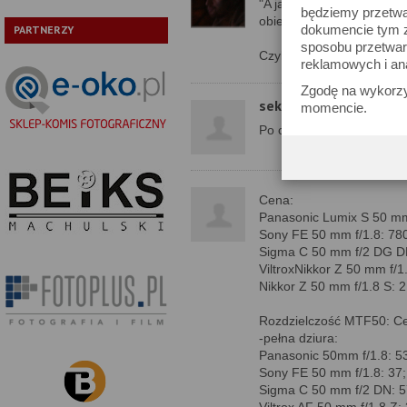
"A jak za chwilę się prze
będziemy przetwa
obiektyw nie ma żadnych, 
dokumencie tym zn
PARTNERZY
sposobu przetwar
Czyli dodatkowa cyfrowa s
reklamowych i an
Zgodę na wykorzy
sektoid
momencie.
Po co przepłacać ? Bardz
Cena:
Panasonic Lumix S 50 mm 
Sony FE 50 mm f/1.8: 780
Sigma C 50 mm f/2 DG D
ViltroxNikkor Z 50 mm f/1
Nikkor Z 50 mm f/1.8 S: 
Rozdzielczość MTF50: Ce
-pełna dziura:
Panasonic 50mm f/1.8: 53
Sony FE 50 mm f/1.8: 37;
Sigma C 50 mm f/2 DN: 5