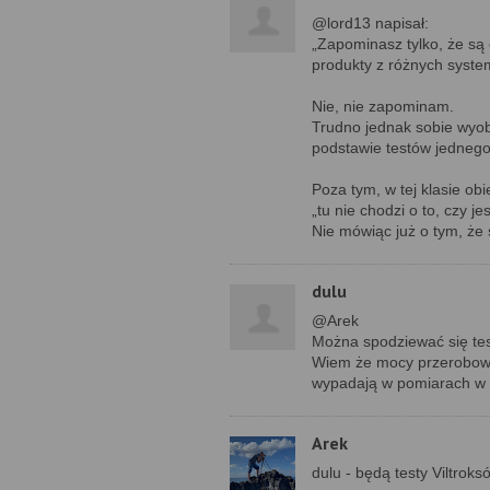
@lord13 napisał:
„Zapominasz tylko, że są 
produkty z różnych system
Nie, nie zapominam.
Trudno jednak sobie wyob
podstawie testów jednego 
Poza tym, w tej klasie obi
„tu nie chodzi o to, czy j
Nie mówiąc już o tym, że s
dulu
@Arek
Można spodziewać się tes
Wiem że mocy przerobowyc
wypadają w pomiarach w 
Arek
dulu - będą testy Viltroksó