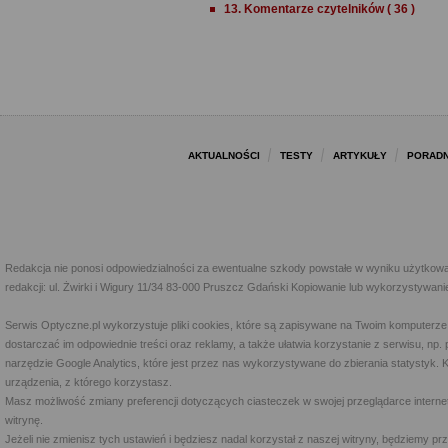
13. Komentarze czytelników ( 36 )
AKTUALNOŚCI
TESTY
ARTYKUŁY
PORADN
Redakcja nie ponosi odpowiedzialności za ewentualne szkody powstałe w wyniku użytkowa
redakcji: ul. Żwirki i Wigury 11/34 83-000 Pruszcz Gdański Kopiowanie lub wykorzystywan
Serwis Optyczne.pl wykorzystuje pliki cookies, które są zapisywane na Twoim komputerze
dostarczać im odpowiednie treści oraz reklamy, a także ułatwia korzystanie z serwisu, 
narzędzie Google Analytics, które jest przez nas wykorzystywane do zbierania statystyk. 
urządzenia, z którego korzystasz.
Masz możliwość zmiany preferencji dotyczących ciasteczek w swojej przeglądarce internet
witrynę.
Jeżeli nie zmienisz tych ustawień i będziesz nadal korzystał z naszej witryny, będziemy 