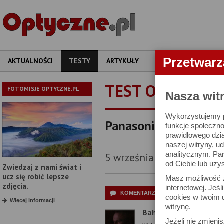
Przetwar
AKTUALNOŚCI
TESTY
ARTYKUŁY
APARATY
OBIEKT
TEST OBIEKTYW
FOTOMISJE OPTYCZNE.PL
Nasza wit
Wykorzystujemy pl
Panasonic Lumix S 50
funkcje społeczno
prawidłowego dzia
naszej witryny, 
analitycznym. Pa
5 września 2025
od Ciebie lub uzy
Zwiedzaj z nami świat i
ucz się robić lepsze
Masz możliwość z
zdjęcia.
internetowej. Jeś
KOMENTARZE CZYTELNIKÓW (36)
cookies w twoim u
Więcej informacji
witrynę.
Bahrd
Jeżeli nie zmienis