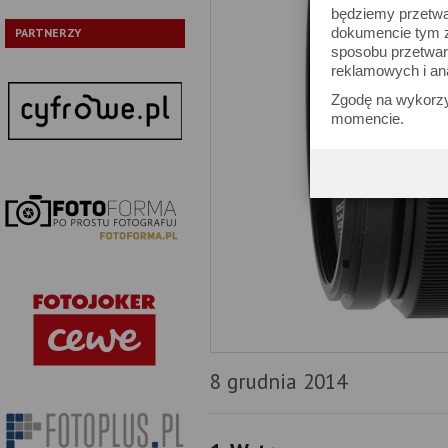
będziemy przetwa
dokumencie tym zn
PARTNERZY
sposobu przetwar
reklamowych i an
Zgodę na wykorzy
momencie.
8 grudnia 2014