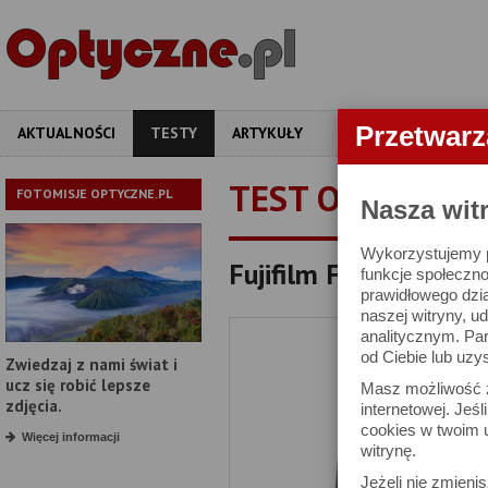
Przetwar
AKTUALNOŚCI
TESTY
ARTYKUŁY
APARATY
OBIEKT
TEST OBIEKTYW
FOTOMISJE OPTYCZNE.PL
Nasza wit
Wykorzystujemy pl
Fujifilm Fujinon XF 5
funkcje społeczno
prawidłowego dzia
naszej witryny, 
analitycznym. Pa
od Ciebie lub uzy
Zwiedzaj z nami świat i
ucz się robić lepsze
Masz możliwość z
zdjęcia.
internetowej. Jeś
cookies w twoim u
Więcej informacji
witrynę.
Jeżeli nie zmienis