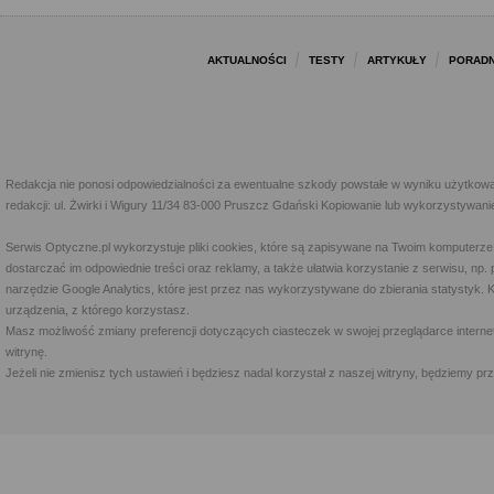
AKTUALNOŚCI
TESTY
ARTYKUŁY
PORADN
Redakcja nie ponosi odpowiedzialności za ewentualne szkody powstałe w wyniku użytkowa
redakcji: ul. Żwirki i Wigury 11/34 83-000 Pruszcz Gdański Kopiowanie lub wykorzystywan
Serwis Optyczne.pl wykorzystuje pliki cookies, które są zapisywane na Twoim komputerze
dostarczać im odpowiednie treści oraz reklamy, a także ułatwia korzystanie z serwisu, 
narzędzie Google Analytics, które jest przez nas wykorzystywane do zbierania statystyk. 
urządzenia, z którego korzystasz.
Masz możliwość zmiany preferencji dotyczących ciasteczek w swojej przeglądarce internet
witrynę.
Jeżeli nie zmienisz tych ustawień i będziesz nadal korzystał z naszej witryny, będziemy 