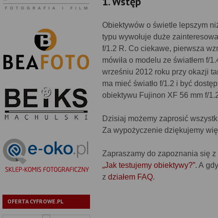
1. Wstęp
Obiektywów o świetle lepszym niż 
typu wywołuje duże zainteresowa
f/1.2 R. Co ciekawe, pierwsza wz
mówiła o modelu ze światłem f/1.
wrześniu 2012 roku przy okazji t
ma mieć światło f/1.2 i być dostę
obiektywu Fujinon XF 56 mm f/1.2
Dzisiaj możemy zaprosić wszystki
Za wypożyczenie dziękujemy wię
Zapraszamy do zapoznania się z n
„Jak testujemy obiektywy?”
. A gd
z
działem FAQ
.
OFERTA CYFROWE.PL