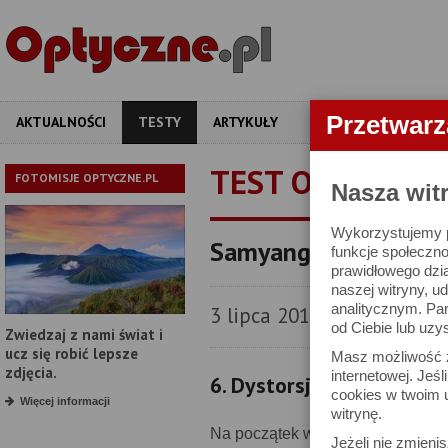
Przetwar
AKTUALNOŚCI
TESTY
ARTYKUŁY
APARATY
OBIEKT
TEST OBIEKTYW
FOTOMISJE OPTYCZNE.PL
Nasza wit
Wykorzystujemy pl
Samyang 135 mm f/2.
funkcje społeczno
prawidłowego dzia
naszej witryny, 
analitycznym. Pa
3 lipca 2015
od Ciebie lub uzy
Zwiedzaj z nami świat i
ucz się robić lepsze
Masz możliwość z
zdjęcia.
internetowej. Jeś
6. Dystorsja
cookies w twoim u
Więcej informacji
witrynę.
Na początek warto przypomnieć, ja
Jeżeli nie zmienis