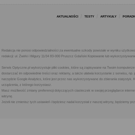
AKTUALNOŚCI
TESTY
ARTYKUŁY
PORADN
Redakcja nie ponosi odpowiedzialności za ewentualne szkody powstałe w wyniku użytkowa
redakcji: ul. Żwirki i Wigury 11/34 83-000 Pruszcz Gdański Kopiowanie lub wykorzystywan
Serwis Optyczne.pl wykorzystuje pliki cookies, które są zapisywane na Twoim komputerze
dostarczać im odpowiednie treści oraz reklamy, a także ułatwia korzystanie z serwisu, 
narzędzie Google Analytics, które jest przez nas wykorzystywane do zbierania statystyk. 
urządzenia, z którego korzystasz.
Masz możliwość zmiany preferencji dotyczących ciasteczek w swojej przeglądarce internet
witrynę.
Jeżeli nie zmienisz tych ustawień i będziesz nadal korzystał z naszej witryny, będziemy 