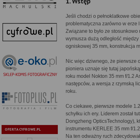
1. Wstęp
Jeśli chodzi o pełnoklatkowe obie
problematyczna zarówno w erze lu
Związane to było ze stosunkowo m
wymusza dużą odległość między ty
ogniskowej 35 mm, konstrukcja mu
Nic więc dziwnego, że pierwsze o
pioniera uznaje się tutaj japońsk
roku model Nokton 35 mm f/1.2 Asp
następców, a wersja z rzymską li
roku.
Co ciekawe, pierwsze modele 1.2
schyłku ich ery. Liderem został 
Dongzheng OpticsTechnology), k
instrumentu KERLEE 35 mm f/1.2
OFERTA CYFROWE.PL
Na ten odważny ruch zdecydował 