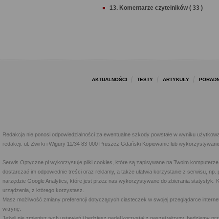
13. Komentarze czytelników ( 33 )
AKTUALNOŚCI
TESTY
ARTYKUŁY
PORADN
Redakcja nie ponosi odpowiedzialności za ewentualne szkody powstałe w wyniku użytkowa
redakcji: ul. Żwirki i Wigury 11/34 83-000 Pruszcz Gdański Kopiowanie lub wykorzystywan
Serwis Optyczne.pl wykorzystuje pliki cookies, które są zapisywane na Twoim komputerze
dostarczać im odpowiednie treści oraz reklamy, a także ułatwia korzystanie z serwisu, 
narzędzie Google Analytics, które jest przez nas wykorzystywane do zbierania statystyk. 
urządzenia, z którego korzystasz.
Masz możliwość zmiany preferencji dotyczących ciasteczek w swojej przeglądarce internet
witrynę.
Jeżeli nie zmienisz tych ustawień i będziesz nadal korzystał z naszej witryny, będziemy 