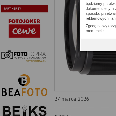
będziemy przetwa
dokumencie tym zn
PARTNERZY
sposobu przetwar
reklamowych i an
Zgodę na wykorzy
momencie.
27 marca 2026