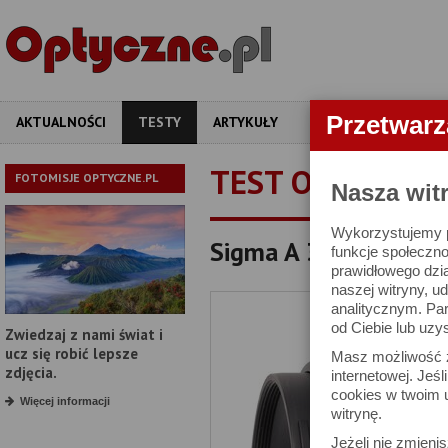
Przetwar
AKTUALNOŚCI
TESTY
ARTYKUŁY
APARATY
OBIEKT
TEST OBIEKTYW
FOTOMISJE OPTYCZNE.PL
Nasza wit
Wykorzystujemy pl
Sigma A 35 mm f/1.2 
funkcje społeczno
prawidłowego dzia
naszej witryny, 
analitycznym. Pa
od Ciebie lub uzy
Zwiedzaj z nami świat i
ucz się robić lepsze
Masz możliwość z
zdjęcia.
internetowej. Jeś
cookies w twoim u
Więcej informacji
witrynę.
Jeżeli nie zmienis