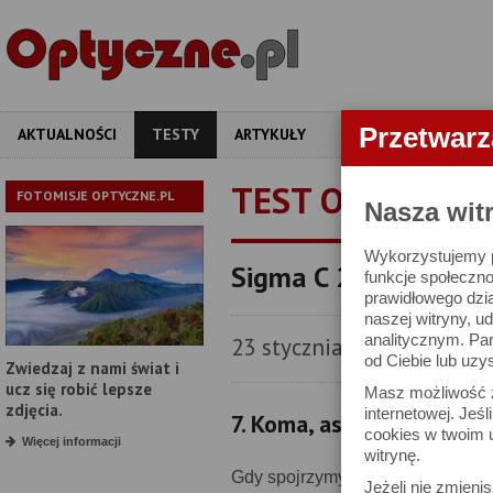
Przetwar
AKTUALNOŚCI
TESTY
ARTYKUŁY
APARATY
OBIEKT
TEST OBIEKTYW
FOTOMISJE OPTYCZNE.PL
Nasza wit
Wykorzystujemy pl
Sigma C 20-200 mm f
funkcje społeczno
prawidłowego dzia
naszej witryny, 
analitycznym. Pa
23 stycznia 2026
od Ciebie lub uzy
Zwiedzaj z nami świat i
ucz się robić lepsze
Masz możliwość z
zdjęcia.
internetowej. Jeś
7. Koma, astygmatyzm i 
cookies w twoim u
Więcej informacji
witrynę.
Gdy spojrzymy na poniższe wycin
Jeżeli nie zmienis