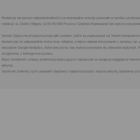
Redakcja nie ponosi odpowiedzialności za ewentualne szkody powstałe w wyniku użytkowa
redakcji: ul. Żwirki i Wigury 11/34 83-000 Pruszcz Gdański Kopiowanie lub wykorzystywan
Serwis Optyczne.pl wykorzystuje pliki cookies, które są zapisywane na Twoim komputerze
dostarczać im odpowiednie treści oraz reklamy, a także ułatwia korzystanie z serwisu, 
narzędzie Google Analytics, które jest przez nas wykorzystywane do zbierania statystyk. 
urządzenia, z którego korzystasz.
Masz możliwość zmiany preferencji dotyczących ciasteczek w swojej przeglądarce internet
witrynę.
Jeżeli nie zmienisz tych ustawień i będziesz nadal korzystał z naszej witryny, będziemy 