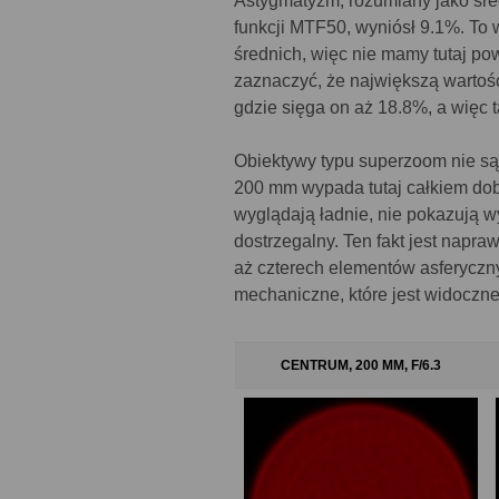
Astygmatyzm, rozumiany jako śre
funkcji MTF50, wyniósł 9.1%. To 
średnich, więc nie mamy tutaj p
zaznaczyć, że największą wartoś
gdzie sięga on aż 18.8%, a więc t
Obiektywy typu superzoom nie są
200 mm wypada tutaj całkiem dob
wyglądają ładnie, nie pokazują 
dostrzegalny. Ten fakt jest napra
aż czterech elementów asferyczn
mechaniczne, które jest widoczne
CENTRUM, 200 MM, F/6.3